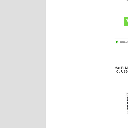
BROJ
Maxlife 
C / USB