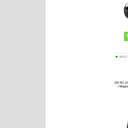
BROJ
Q8 4G GP
/ Magn