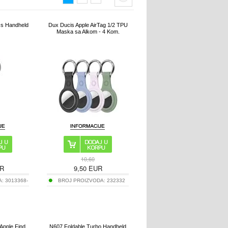
s Handheld
Dux Ducis Apple AirTag 1/2 TPU
Maska sa Alkom - 4 Kom.
10,60
R
9,50
EUR
A:
3013368-
BROJ PROIZVODA:
232332
Apple Find
N607 Foldable Turbo Handheld