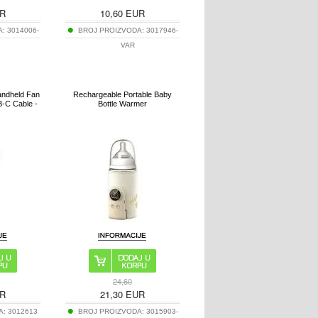
R
10,60
EUR
A:
3014006-
BROJ PROIZVODA:
3017946-
VAR
ndheld Fan
Rechargeable Portable Baby
B-C Cable -
Bottle Warmer
24,60
R
21,30
EUR
A:
3012613
BROJ PROIZVODA:
3015903-