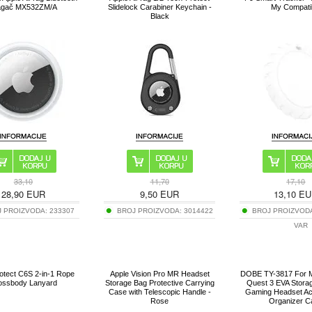
agač MX532ZM/A
Slidelock Carabiner Keychain -
My Compati
Black
33,10
11,70
17,10
28,90
EUR
9,50
EUR
13,10
EU
J PROIZVODA:
233307
BROJ PROIZVODA:
3014422
BROJ PROIZVOD
VAR
otect C6S 2-in-1 Rope
Apple Vision Pro MR Headset
DOBE TY-3817 For M
ossbody Lanyard
Storage Bag Protective Carrying
Quest 3 EVA Stora
Case with Telescopic Handle -
Gaming Headset Ac
Rose
Organizer C