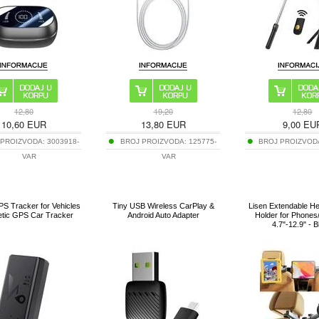
12,80
19,20
12,80
10,60
EUR
13,80
EUR
9,00
EU
 PROIZVODA:
3003918-
BROJ PROIZVODA:
125775-
BROJ PROIZVOD
VAR
VAR
S Tracker for Vehicles
Tiny USB Wireless CarPlay &
Lisen Extendable H
etic GPS Car Tracker
Android Auto Adapter
Holder for Phones/
4.7"-12.9" - 