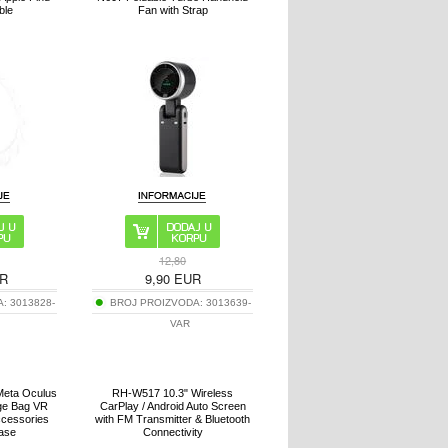
ble
Fan with Strap
12,80
R
9,90
EUR
A:
3013828-
BROJ PROIZVODA:
3013639-
VAR
eta Oculus
RH-W517 10.3" Wireless
ge Bag VR
CarPlay / Android Auto Screen
cessories
with FM Transmitter & Bluetooth
ase
Connectivity