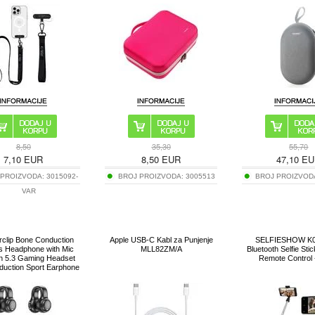
8,50
35,30
55,70
7,10
EUR
8,50
EUR
47,10
EU
 PROIZVODA:
3015092-
BROJ PROIZVODA:
3005513
BROJ PROIZVOD
VAR
clip Bone Conduction
Apple USB-C Kabl za Punjenje
SELFIESHOW K07
s Headphone with Mic
MLL82ZM/A
Bluetooth Selfie Stic
th 5.3 Gaming Headset
Remote Control 
duction Sport Earphone