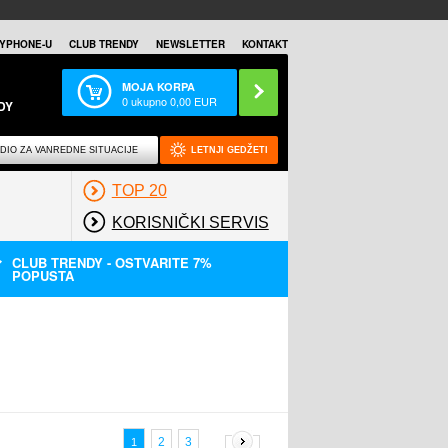
YPHONE-U
CLUB TRENDY
NEWSLETTER
KONTAKT
MOJA KORPA
0
ukupno
0,00
EUR
DY
DIO ZA VANREDNE SITUACIJE
LETNJI GEDŽETI
TOP 20
KORISNIČKI SERVIS
CLUB TRENDY - OSTVARITE 7%
POPUSTA
2
3
1