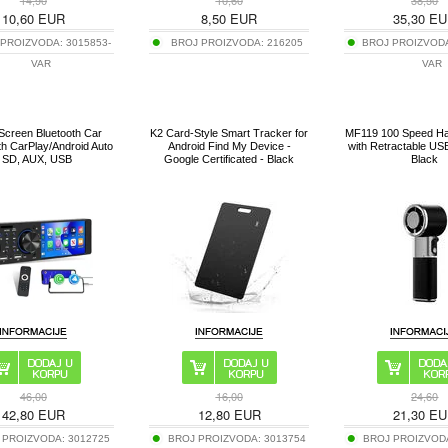
14,90
10,60
38,50
10,60
EUR
8,50
EUR
35,30
EU
 PROIZVODA:
3015853-
BROJ PROIZVODA:
216205
BROJ PROIZVOD
VAR
VAR
Screen Bluetooth Car
K2 Card-Style Smart Tracker for
MF119 100 Speed Ha
th CarPlay/Android Auto
Android Find My Device -
with Retractable US
- SD, AUX, USB
Google Certificated - Black
Black
46,00
16,00
24,60
42,80
EUR
12,80
EUR
21,30
EU
 PROIZVODA:
3012725
BROJ PROIZVODA:
3013754
BROJ PROIZVOD