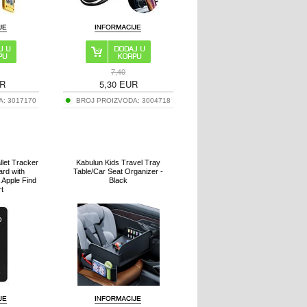
7,40
R
5,30
EUR
A:
3017170
BROJ PROIZVODA:
3004718
let Tracker
Kabulun Kids Travel Tray
ard with
Table/Car Seat Organizer -
 Apple Find
Black
t