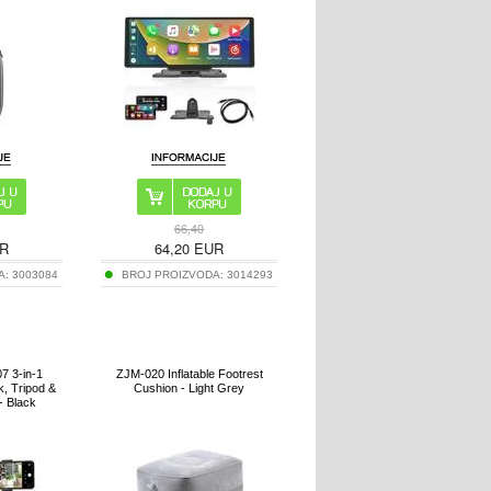
66,40
R
64,20
EUR
A:
3003084
BROJ PROIZVODA:
3014293
 3-in-1
ZJM-020 Inflatable Footrest
k, Tripod &
Cushion - Light Grey
- Black