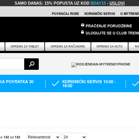
SAMO DANAS:
15% POPUSTA UZ KOD
BDAY15
-
USLOVI
POVRAĆAJ ROBE
KORISNIČKI SERVIS
O MYTREND
PRAĆENJE PORUDŽBINE
ULOGUJTE SE U CLUB TREN
OPREMA ZA TABLET
OPREMA ZA RAČUNARE
OPREMA ZA AUTO
RA
IKA POVRATKA 30
KORISNIČKI SERVIS 10:00 -
18:00
 se
od
142
142