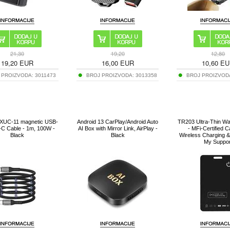
21,30
19,20
12,80
19,20
EUR
16,00
EUR
10,60
EU
 PROIZVODA:
3011473
BROJ PROIZVODA:
3013358
BROJ PROIZVOD
MXUC-11 magnetic USB-
Android 13 CarPlay/Android Auto
TR203 Ultra-Thin Wal
-C Cable - 1m, 100W -
AI Box with Mirror Link, AirPlay -
- MFi-Certified C
Black
Black
Wireless Charging &
My Suppor