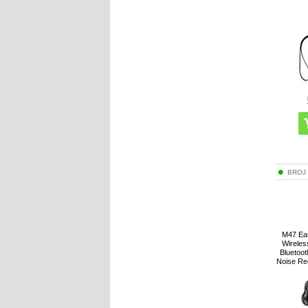
BROJ
M47 Ear
Wireles
Bluetoo
Noise Re