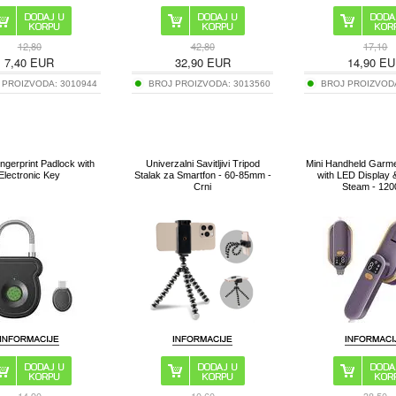
12,80
42,80
17,10
7,40
EUR
32,90
EUR
14,90
EU
 PROIZVODA:
3010944
BROJ PROIZVODA:
3013560
BROJ PROIZVOD
ngerprint Padlock with
Univerzalni Savitljivi Tripod
Mini Handheld Garm
Electronic Key
Stalak za Smartfon - 60-85mm -
with LED Display 
Crni
Steam - 12