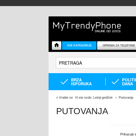
SVE KATEGORIJE
OPREMA ZA TELEFONE
BRZA
POLIT
ISPORUKA
DANA
«
Vratite se
Vi ste ovde:
Letnji gedžeti
Putovanja
PUTOVANJA
Prikazuje