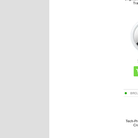
Tr
BRO
Tech-Pr
Cr