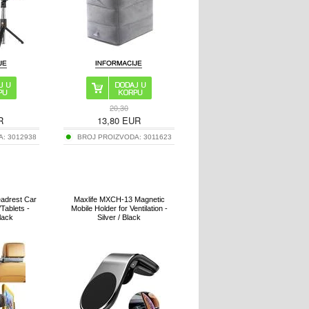
20,30
R
13,80
EUR
A:
3012938
BROJ PROIZVODA:
3011623
eadrest Car
Maxlife MXCH-13 Magnetic
Tablets -
Mobile Holder for Ventilation -
Black
Silver / Black