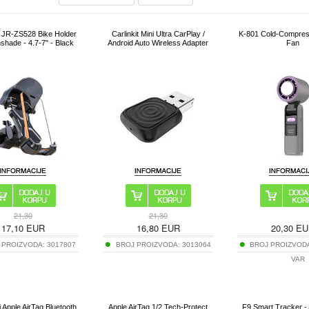
 JR-ZS528 Bike Holder
Carlinkit Mini Ultra CarPlay /
K-801 Cold-Compres
shade - 4.7-7" - Black
Android Auto Wireless Adapter
Fan
21,30
21,30
17,10
EUR
16,80
EUR
20,30
EU
 PROIZVODA:
3017807
BROJ PROIZVODA:
3013064
BROJ PROIZVOD
VAR
i Apple AirTag Bluetooth
Apple AirTag 1/2 Tech-Protect
F9 Smart Tracker - 