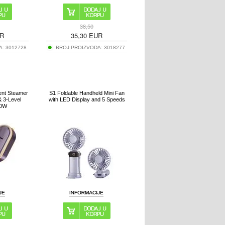
38,50
R
35,30
EUR
A:
3012728
BROJ PROIZVODA:
3018277
ent Steamer
S1 Foldable Handheld Mini Fan
& 3-Level
with LED Display and 5 Speeds
00W