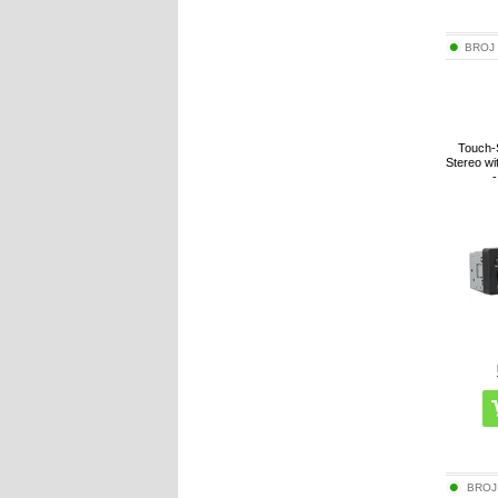
BROJ
Touch-
Stereo wi
BROJ