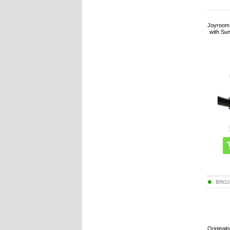
Joyroom
with Sun
BROJ
Originaln