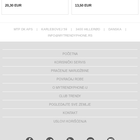
20,30 EUR
13,50
EUR
MTP DK APS
|
KARLEBOVEJ 59
|
3400 HILLERØD
|
DANSKA
|
INFO@MYTRENDYPHONE.RS
POČETNA
KORISNIČKI SERVIS
PRAĆENJE NARUDŽBINE
POVRAĆAJ ROBE
O MYTRENDYPHONE-U
CLUB TRENDY
POGLEDAJTE SVE ZEMLJE
KONTAKT
USLOVI KORIŠĆENJA