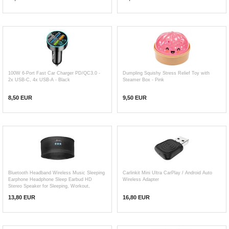
100W 6-Port Fast Car Charger PD/QC3.0 -
Dumpling Squishy Stress Relief Toy with
2x USB-C, 4x USB-A - Black
Steamer Box - Pink
8,50 EUR
9,50 EUR
Bluetooth Headband Wireless Music Sleeping
Carlinkit Mini Ultra CarPlay / Android Auto
Earphone Headphone Sleep Earbud HD
Wireless Adapter
Stereo Speaker for Sleeping, Workout,
Jogging, Yoga - Black
13,80 EUR
16,80
EUR