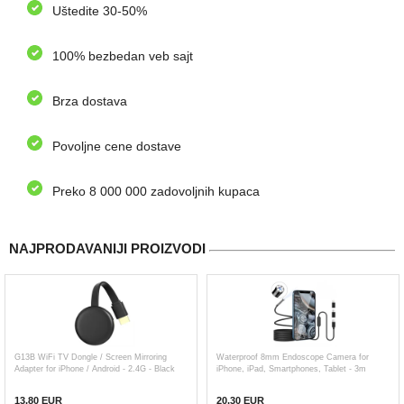
Uštedite 30-50%
100% bezbedan veb sajt
Brza dostava
Povoljne cene dostave
Preko 8 000 000 zadovoljnih kupaca
NAJPRODAVANIJI PROIZVODI
G13B WiFi TV Dongle / Screen Mirroring
Waterproof 8mm Endoscope Camera for
Adapter for iPhone / Android - 2.4G - Black
iPhone, iPad, Smartphones, Tablet - 3m
13,80
EUR
20,30 EUR