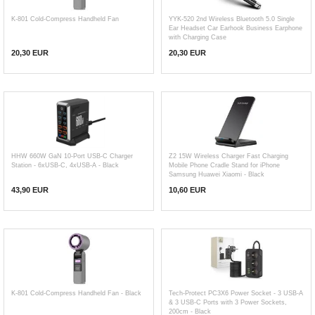
K-801 Cold-Compress Handheld Fan
YYK-520 2nd Wireless Bluetooth 5.0 Single
Ear Headset Car Earhook Business Earphone
with Charging Case
20,30 EUR
20,30
EUR
HHW 660W GaN 10-Port USB-C Charger
Z2 15W Wireless Charger Fast Charging
Station - 6xUSB-C, 4xUSB-A - Black
Mobile Phone Cradle Stand for iPhone
Samsung Huawei Xiaomi - Black
43,90
EUR
10,60 EUR
K-801 Cold-Compress Handheld Fan - Black
Tech-Protect PC3X6 Power Socket - 3 USB-A
& 3 USB-C Ports with 3 Power Sockets,
200cm - Black