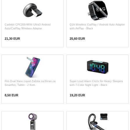
Carlinkit CPC200-MINI Ultra3 Android
Q1A Wireless CarPlay / Android Auto Adapter
Auto/CarPlay Wireless Adapter
with AirPlay - Black
21,30 EUR
25,60 EUR
Prio Dual Nano Liquid Zaštita za Ekran za
Super Loud Alarm Clock for Heavy Sleepers
Smartfon, Tablet - 2 Kom.
with 7-Color Night Light - Black
8,50 EUR
19,20
EUR