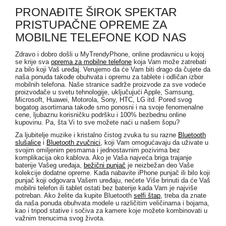
PRONAĐITE ŠIROK SPEKTAR
PRISTUPAČNE OPREME ZA
MOBILNE TELEFONE KOD NAS
Zdravo i dobro došli u MyTrendyPhone, online prodavnicu u kojoj
se krije sva
oprema za mobilne telefone
koja Vam može zatrebati
za bilo koji Vaš uređaj. Verujemo da će Vam biti drago da čujete da
naša ponuda takođe obuhvata i opremu za tablete i odličan izbor
mobilnih telefona. Naše stranice sadrže proizvode za sve vodeće
proizvođače u svetu tehnologije, uključujući Apple, Samsung,
Microsoft, Huawei, Motorola, Sony, HTC, LG itd. Pored svog
bogatog asortimana takođe smo ponosni i na svoje fenomenalne
cene, ljubaznu korisničku podršku i 100% bezbednu online
kupovinu. Pa, šta Vi to sve možete naći u našem šopu?
Za ljubitelje muzike i kristalno čistog zvuka tu su razne
Bluetooth
slušalice
i
Bluetooth zvučnici
, koji Vam omogućavaju da uživate u
svojim omiljenim pesmama i jednostavnim pozivima bez
komplikacija oko kablova. Ako je Vaša najveća briga trajanje
baterije Vašeg uređaja,
bežični punjač
je neizbežan deo Vaše
kolekcije dodatne opreme. Kada nabavite iPhone punjač ili bilo koji
punjač koji odgovara Vašem uređaju, nećete Više brinuti da će Vaš
mobilni telefon ili tablet ostati bez baterije kada Vam je najviše
potreban. Ako želite da kupite Bluetooth
selfi štap
, treba da znate
da naša ponuda obuhvata modele u različitim veličinama i bojama,
kao i tripod stative i sočiva za kamere koje možete kombinovati u
važnim trenucima svog života.