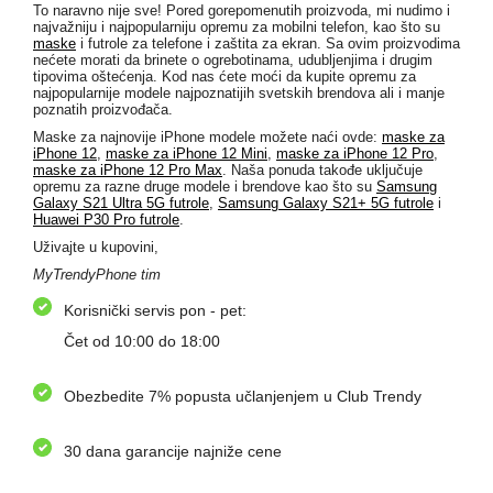
To naravno nije sve! Pored gorepomenutih proizvoda, mi nudimo i
najvažniju i najpopularniju opremu za mobilni telefon, kao što su
maske
i futrole za telefone i zaštita za ekran. Sa ovim proizvodima
nećete morati da brinete o ogrebotinama, udubljenjima i drugim
tipovima oštećenja. Kod nas ćete moći da kupite opremu za
najpopularnije modele najpoznatijih svetskih brendova ali i manje
poznatih proizvođača.
Maske za najnovije iPhone modele možete naći ovde:
maske za
iPhone 12
,
maske za iPhone 12 Mini
,
maske za iPhone 12 Pro
,
maske za iPhone 12 Pro Max
. Naša ponuda takođe uključuje
opremu za razne druge modele i brendove kao što su
Samsung
Galaxy S21 Ultra 5G futrole
,
Samsung Galaxy S21+ 5G futrole
i
Huawei P30 Pro futrole
.
Uživajte u kupovini,
MyTrendyPhone tim
Korisnički servis pon - pet:
Čet od 10:00 do 18:00
Obezbedite 7% popusta učlanjenjem u Club Trendy
30 dana garancije najniže cene