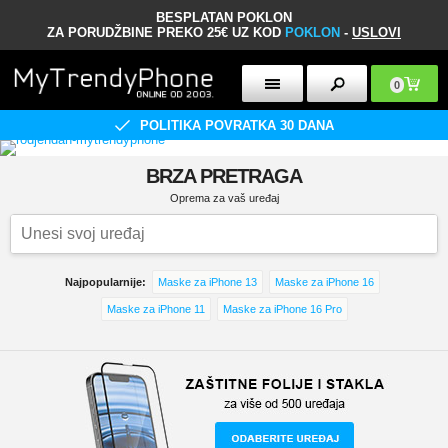
BESPLATAN POKLON
ZA PORUDŽBINE PREKO 25€ UZ KOD
POKLON
-
USLOVI
0
POLITIKA POVRATKA 30 DANA
BRZA PRETRAGA
Oprema za vaš uređaj
Najpopularnije:
Maske za iPhone 13
Maske za iPhone 16
Maske za iPhone 11
Maske za iPhone 16 Pro