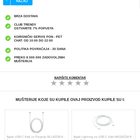
BRZA DOSTAVA
CLUB TRENDY
OSTVARITE 7% POPUSTA
KORISNIČKI SERVIS PON - PET
CHAT: OD 10:00 DO 22:00
POLITIKA POVRAĆAJA - 30 DANA
PREKO 8.000.000 ZADOVOLJNIH
MUŠTERIJA
NAPIŠITE KOMENTAR
MUŠTERIJE KOJE SU KUPILE OVAJ PROIZVOD KUPILE SU I:
Apple USB-C Kabl za Punjenje MLL82ZM/A -
Apple Lightning na USB-C Kabl MKQ42ZM/A -