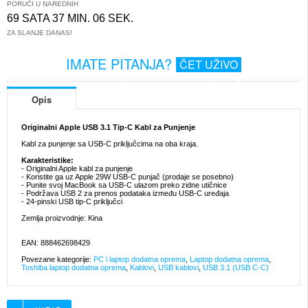
PORUČI U NAREDNIH
69 SATA 37 MIN. 06 SEK.
ZA SLANJE DANAS!
IMATE PITANJA?
ČET UŽIVO
Opis
Originalni Apple USB 3.1 Tip-C Kabl za Punjenje
Kabl za punjenje sa USB-C priključcima na oba kraja.
Karakteristike:
- Originalni Apple kabl za punjenje
- Koristite ga uz Apple 29W USB-C punjač (prodaje se posebno)
- Punite svoj MacBook sa USB-C ulazom preko zidne utičnice
- Podržava USB 2 za prenos podataka između USB-C uređaja
- 24-pinski USB tip-C priključci
Zemlja proizvodnje: Kina
EAN: 888462698429
Povezane kategorije:
PC i laptop dodatna oprema
,
Laptop dodatna oprema
,
Toshiba laptop dodatna oprema
,
Kablovi
,
USB kablovi
,
USB 3.1 (USB C-C)