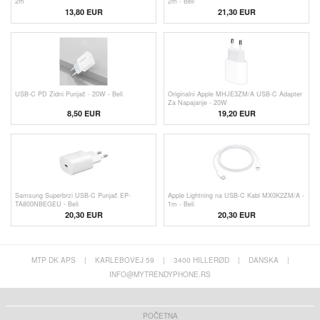
2m
2m - Beli
13,80
EUR
21,30 EUR
USB-C PD Zidni Punjač - 20W - Beli
Originalni Apple MHJE3ZM/A USB-C Adapter
Za Napajanje - 20W
8,50 EUR
19,20
EUR
Samsung Superbrzi USB-C Punjač EP-
Apple Lightning na USB-C Kabl MX0K2ZM/A -
TA800NBEGEU - Beli
1m - Beli
20,30 EUR
20,30 EUR
MTP DK APS
|
KARLEBOVEJ 59
|
3400 HILLERØD
|
DANSKA
|
INFO@MYTRENDYPHONE.RS
POČETNA