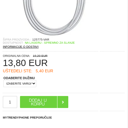
ŠIFRA PROIZVODA::
125775-VAR
DOSTUPNOST:
NA LAGERU - SPREMNO ZA SLANJE
INFORMACIJE O DOSTAVI
ORIGINALNA CENA:
19,20 EUR
13,80
EUR
UŠTEDELI STE:
5,40 EUR
ODABERITE DUŽINU
MYTRENDYPHONE PREPORUČUJE