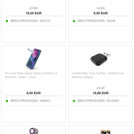
27,80
12,80
19,20
EUR
9,50
EUR
BROJ PROIZVODA:
226178
BROJ PROIZVODA:
79336
Prio Dual Nano Liquid Zaštita za Ekran za
Carlinkit Mini Ultra CarPlay / Android Auto
Smartfon, Tablet - 2 Kom.
Wireless Adapter
21,30
8,50
EUR
16,80
EUR
BROJ PROIZVODA:
218813
BROJ PROIZVODA:
3013064