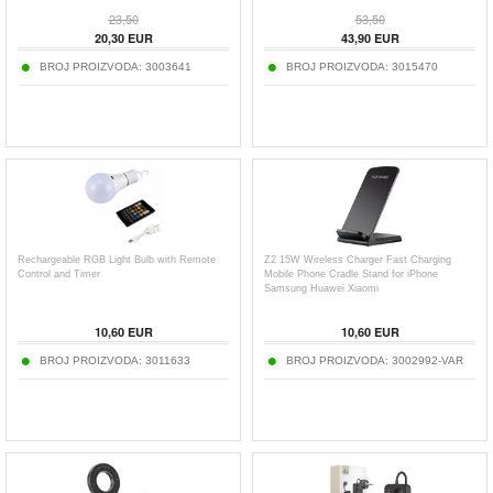
23,50
53,50
20,30
EUR
43,90
EUR
BROJ PROIZVODA:
3003641
BROJ PROIZVODA:
3015470
Rechargeable RGB Light Bulb with Remote
Z2 15W Wireless Charger Fast Charging
Control and Timer
Mobile Phone Cradle Stand for iPhone
Samsung Huawei Xiaomi
10,60
EUR
10,60
EUR
BROJ PROIZVODA:
3011633
BROJ PROIZVODA:
3002992-VAR