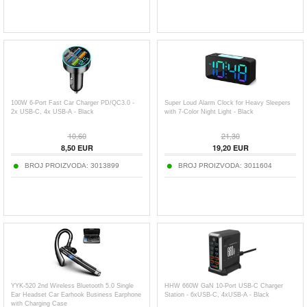
100W 6-Port Fast Car Charger PD/QC3.0 -
Super Loud Alarm Clock for Heavy Sleepers
2x USB-C, 4x USB-A - Black
with 7-Color Night Light - Black
10,60
21,30
8,50
EUR
19,20
EUR
BROJ PROIZVODA:
3013899
BROJ PROIZVODA:
3011604
YYK-520 2nd Wireless Bluetooth 5.0 Single
HHW 660W GaN 10-Port USB-C Charger
Ear Headset Car Earhook Business Earphone
Station - 6xUSB-C, 4xUSB-A - Black
with Charging Case