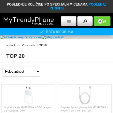
POSLEDNJE KOLIČINE PO SPECIJALNIM CENAMA
POGLEDAJ
PONUDU
0
BRZA ISPORUKA
«
Vratite se
Vi ste ovde:
TOP 20
TOP 20
Originalni Apple MHJE3ZM/A USB-C Adapter
Originalni Apple Lightning Kabl MD818ZM/A -
Za Napajanje - 20W
iPhone, iPad, iPod - Beli - 1m