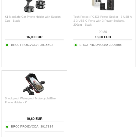
K1 MagSafe Car Phone Holder with Suction
Tech-Protect PC3X6 Power Socket - 3 USB-A
Cup - Black
& 3 USB-C Ports with 3 Power Sockets,
200cm - Black
20,30
16,00
EUR
13,50
EUR
BROJ PROIZVODA:
3015602
BROJ PROIZVODA:
3009086
Shockproof Waterproof Motorcycle/Bike
Phone Holder - 7"
19,60
EUR
BROJ PROIZVODA:
3017334