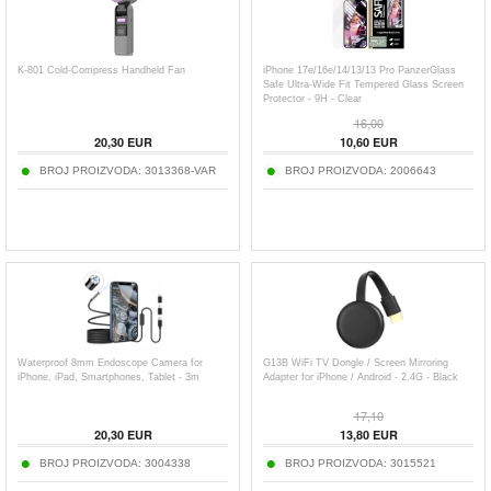
K-801 Cold-Compress Handheld Fan
iPhone 17e/16e/14/13/13 Pro PanzerGlass
Safe Ultra-Wide Fit Tempered Glass Screen
Protector - 9H - Clear
16,00
20,30
EUR
10,60
EUR
BROJ PROIZVODA:
3013368-VAR
BROJ PROIZVODA:
2006643
Waterproof 8mm Endoscope Camera for
G13B WiFi TV Dongle / Screen Mirroring
iPhone, iPad, Smartphones, Tablet - 3m
Adapter for iPhone / Android - 2.4G - Black
17,10
20,30
EUR
13,80
EUR
BROJ PROIZVODA:
3004338
BROJ PROIZVODA:
3015521