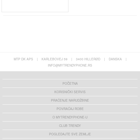
MTP DK APS
|
KARLEBOVEJ 59
|
3400 HILLERØD
|
DANSKA
|
INFO@MYTRENDYPHONE.RS
POČETNA
KORISNIČKI SERVIS
PRAĆENJE NARUDŽBINE
POVRAĆAJ ROBE
O MYTRENDYPHONE-U
CLUB TRENDY
POGLEDAJTE SVE ZEMLJE