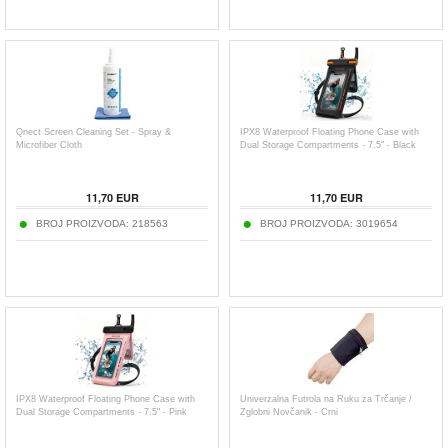
Qnect Screen Cleaning Set - Spray &
IPX8 Waterproof Floating Phone Case with
Microfiber Cloth
Dual Storage Compartments - 7.5" - Black
11,70
EUR
11,70
EUR
BROJ PROIZVODA:
218563
BROJ PROIZVODA:
3019654
IPX8 Waterproof Floating Phone Case with
Univerzalna Futrola na Ruku za Trčanje /
Dual Storage Compartments - 7.5" - Pink
Zglobni Novčanik - Crni