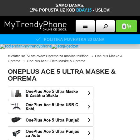
SAMO DANAS:
15% POPUSTA UZ KOD
BDAY15
-
USLOVI
0
POLITIKA POVRATKA 30 DANA
«
Vratite se
Vi ste ovde:
Oprema za mobilne telefone
OnePlus Maske &
Oprema
OnePlus Ace 5 Ultra Maske & Oprema
ONEPLUS ACE 5 ULTRA MASKE &
OPREMA
OnePlus Ace 5 Ultra Maske
& Zaštitna Stakla
OnePlus Ace 5 Ultra USB-C
Kabl
OnePlus Ace 5 Ultra Punjač
OnePlus Ace 5 Ultra Punjač
za Auto