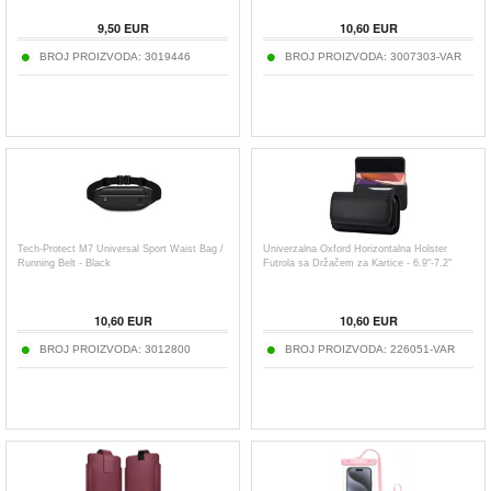
9,50
EUR
10,60
EUR
BROJ PROIZVODA:
3019446
BROJ PROIZVODA:
3007303-VAR
Tech-Protect M7 Universal Sport Waist Bag /
Univerzalna Oxford Horizontalna Holster
Running Belt - Black
Futrola sa Držačem za Kartice - 6.9"-7.2"
10,60
EUR
10,60
EUR
BROJ PROIZVODA:
3012800
BROJ PROIZVODA:
226051-VAR