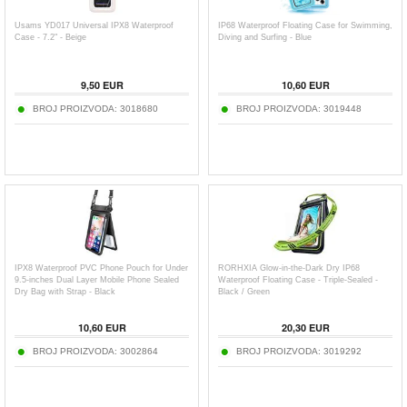
Usams YD017 Universal IPX8 Waterproof
IP68 Waterproof Floating Case for Swimming,
Case - 7.2" - Beige
Diving and Surfing - Blue
9,50
EUR
10,60
EUR
BROJ PROIZVODA:
3018680
BROJ PROIZVODA:
3019448
IPX8 Waterproof PVC Phone Pouch for Under
RORHXIA Glow-in-the-Dark Dry IP68
9.5-inches Dual Layer Mobile Phone Sealed
Waterproof Floating Case - Triple-Sealed -
Dry Bag with Strap - Black
Black / Green
10,60
EUR
20,30
EUR
BROJ PROIZVODA:
3002864
BROJ PROIZVODA:
3019292