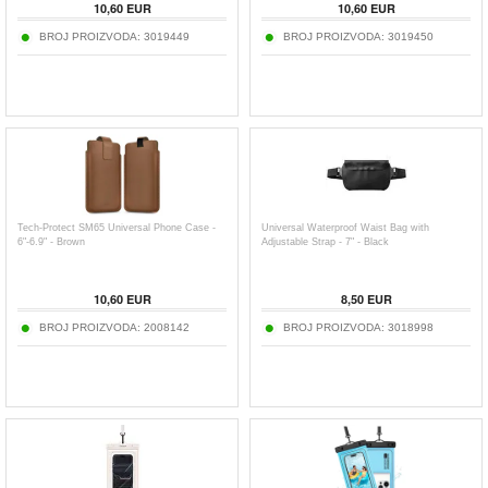
10,60
EUR
10,60
EUR
BROJ PROIZVODA:
3019449
BROJ PROIZVODA:
3019450
Tech-Protect SM65 Universal Phone Case -
Universal Waterproof Waist Bag with
6"-6.9" - Brown
Adjustable Strap - 7" - Black
10,60
EUR
8,50
EUR
BROJ PROIZVODA:
2008142
BROJ PROIZVODA:
3018998