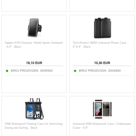
Spigen A703 Dynamic Shield Sports Armband
Tech-Protect SM65 Universal Phone Case -
- 6.9" - Black
6"-6.9" - Black
18,10
EUR
10,30
EUR
BROJ PROIZVODA:
3006582
BROJ PROIZVODA:
3004860
IP68 Waterproof Floating Case for Swimming,
Universal IP68 Waterproof Case / Underwater
Diving and Surfing - Black
Cover - 6.9"