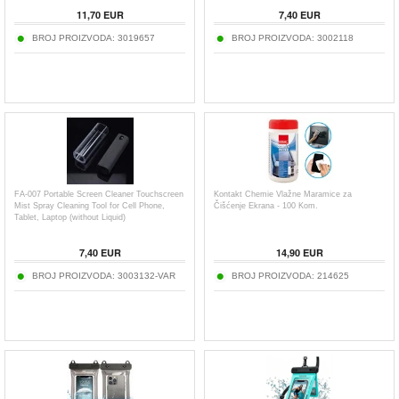
11,70
EUR
7,40
EUR
BROJ PROIZVODA:
3019657
BROJ PROIZVODA:
3002118
FA-007 Portable Screen Cleaner Touchscreen
Kontakt Chemie Vlažne Maramice za
Mist Spray Cleaning Tool for Cell Phone,
Čišćenje Ekrana - 100 Kom.
Tablet, Laptop (without Liquid)
7,40
EUR
14,90
EUR
BROJ PROIZVODA:
3003132-VAR
BROJ PROIZVODA:
214625