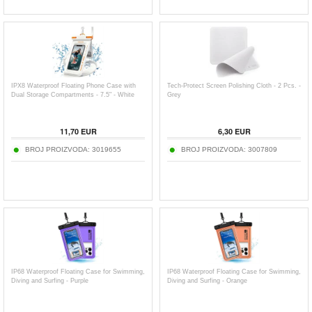
IPX8 Waterproof Floating Phone Case with
Tech-Protect Screen Polishing Cloth - 2 Pcs. -
Dual Storage Compartments - 7.5" - White
Grey
11,70
EUR
6,30
EUR
BROJ PROIZVODA:
3019655
BROJ PROIZVODA:
3007809
IP68 Waterproof Floating Case for Swimming,
IP68 Waterproof Floating Case for Swimming,
Diving and Surfing - Purple
Diving and Surfing - Orange