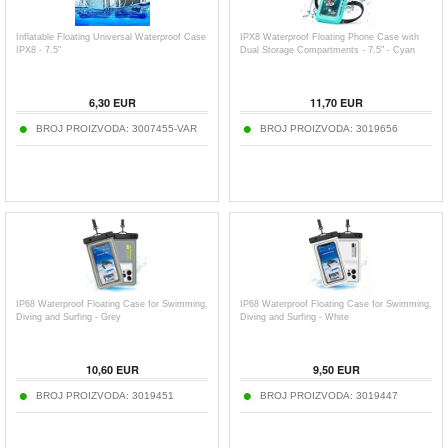
Inflatable Floating Universal Waterproof Case
IPX8 Waterproof Floating Phone Case with
IPX8 - 7.5"
Dual Storage Compartments - 7.5" - Cyan
6,30
EUR
11,70
EUR
BROJ PROIZVODA:
3007455-VAR
BROJ PROIZVODA:
3019656
IP68 Waterproof Floating Case for Swimming,
IP68 Waterproof Floating Case for Swimming,
Diving and Surfing - Grey
Diving and Surfing - White
10,60
EUR
9,50
EUR
BROJ PROIZVODA:
3019451
BROJ PROIZVODA:
3019447