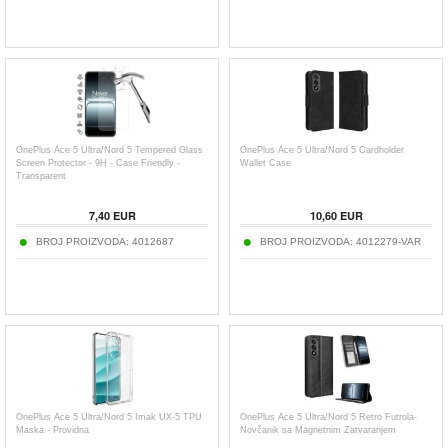
OnePlus Ace 5 Ultra/Nord 5 Tempered Glass
OnePlus Ace 5 Ultra/Nord 5 Cardholder
Screen Protector - 9H - Case Friendly -
Wallet Case
Transparent
7,40
EUR
10,60
EUR
BROJ PROIZVODA:
4012687
BROJ PROIZVODA:
4012279-VAR
OnePlus Ace 5 Ultra/Nord 5 Imak UX-5 TPU
OnePlus Ace 5 Ultra/Nord 5 Retro Futrola-
Maska - Providna
Novčanik sa Magnetnim Zatvaranjem