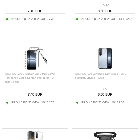
10,60
7,40
EUR
8,50
EUR
BROJ PROIZVODA:
4012778
BROJ PROIZVODA:
4012441-VAR
OnePlus Ace 5 Ultra/Nord 5 Full Cover
OnePlus Ace 5/Nord 5 Dux Ducis Aimo
Tempered Glass Screen Protector - 9H -
Hibridna Maska - Crna
Black Edge
8,50
7,40
EUR
6,30
EUR
BROJ PROIZVODA:
4012905
BROJ PROIZVODA:
4012899