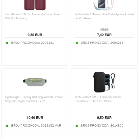
Tech-Protect SM65 Universal Phone Case -
Tech-Protect Univerzalna Vodootporna Futrola
6"-6.9" - Mulberry
- 6.9" - Roze
13,80
9,50
EUR
7,40
EUR
BROJ PROIZVODA:
2008141
BROJ PROIZVODA:
2004213
Lightweight Running Belt Bag with Reflective
Tech-Protect SM70 Universal Phone
Strip and Zipper Pockets - 7.2"
Case/Pouch - 6"-7.2" - Black
10,60
EUR
9,50
EUR
BROJ PROIZVODA:
3012152-VAR
BROJ PROIZVODA:
3014855