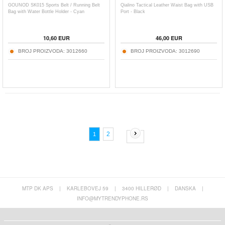
GOUNOD SK015 Sports Belt / Running Belt
Qialino Tactical Leather Waist Bag with USB
Bag with Water Bottle Holder - Cyan
Port - Black
10,60
EUR
46,00
EUR
BROJ PROIZVODA:
3012660
BROJ PROIZVODA:
3012690
2
1
MTP DK APS
|
KARLEBOVEJ 59
|
3400 HILLERØD
|
DANSKA
|
INFO@MYTRENDYPHONE.RS