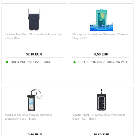
Lacoste The Blend XL Crossbody Phone Bag
Shockproof Smartphone Waterproof Case w.
- Navy Blue
Strap - 7.2"
32,10
EUR
8,50
EUR
BROJ PROIZVODA:
3016640
BROJ PROIZVODA:
3007396-VAR
Yesido WB50 IPX8 Floating Universal
Usams YD017 Universal IPX8 Waterproof
Waterproof Case - Black
Case - 7.2" - Black
10,60
EUR
10,60
EUR