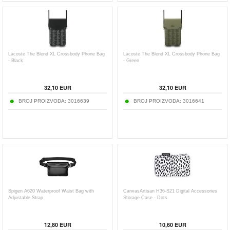
Lacoste The Blend XL Crossbody Phone Bag
Lacoste The Blend XL Crossbody Phone Bag
- Black
- Green
32,10
EUR
32,10
EUR
BROJ PROIZVODA:
3016639
BROJ PROIZVODA:
3016641
Spigen A620 Waterproof Waist Bag with
CanvasArtisan H36-S21 Digital Accessories
Adjustable Strap
Storage Case - Dots
12,80
EUR
10,60
EUR