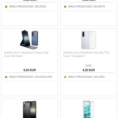
BROJ PROIZVODA:
3012528
BROJ PROIZVODA:
3018679
OnePlus Ace 5 Ultra/Nord 5 Vertical Flip
OnePlus Ace 5 Ultra/Nord 5 Anti-Slip TPU
Case with Stand
Case - Transparent
5,30
9,50
EUR
4,20
EUR
BROJ PROIZVODA:
4012494-VAR
BROJ PROIZVODA:
4012681