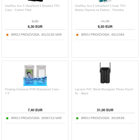
OnePlus Ace 5 Ultra/Nord 5 Brushed TPU
OnePlus Ace 5 Ultra/Nord 5 Imak TPU
Case - Carbon Fiber
Maska Otporna na Padove - Providna
6,30
11,70
6,30
EUR
8,50
EUR
BROJ PROIZVODA:
4013130-VAR
BROJ PROIZVODA:
4012394
Floating Universal IPX8 Waterproof Case -
Lacoste PVC Blend Monogram Phone Pouch
7.5"
XL - Black
7,40
EUR
31,00
EUR
BROJ PROIZVODA:
3006713-VAR
BROJ PROIZVODA:
3016638