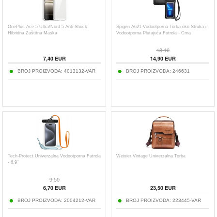
OnePlus Ace 5 Ultra/Nord 5 Anti-Shock
Spigen A621 Vodootporna Torba oko Struka i
Hibridna Zaštitna Maska
Vodootporna Plutajuća Futrola - Crna
18,10
7,40
EUR
14,90
EUR
BROJ PROIZVODA:
4013132-VAR
BROJ PROIZVODA:
246631
Tech-Protect Univerzalna Vodootporna Futrola
Weixier Vintage Univerzalna Torba
- 6.9"
9,50
6,70
EUR
23,50
EUR
BROJ PROIZVODA:
2004212-VAR
BROJ PROIZVODA:
223445-VAR