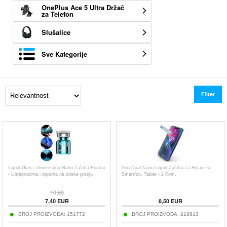
OnePlus Ace 5 Ultra Držač
za Telefon
Slušalice
Sve Kategorije
Filter
Liquid Glass Univerzalna Nano Zaštita Ekrana
Prio Dual Nano Liquid Zaštita za Ekran za
- Ultraprozirna i otporna na otiske prstiju
Smartfon, Tablet - 2 Kom.
10,60
7,40
EUR
8,50
EUR
BROJ PROIZVODA:
151772
BROJ PROIZVODA:
218813