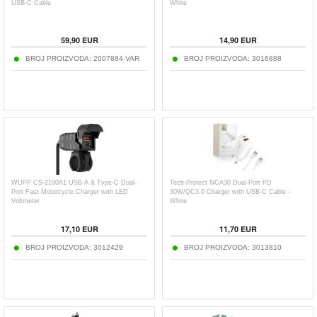
USB-C Cable
White
59,90
EUR
14,90
EUR
BROJ PROIZVODA:
2007884-VAR
BROJ PROIZVODA:
3016888
WUPP CS-2100A1 USB-A & Type-C Dual-
Tech-Protect NCA30 Dual-Port PD
Port Fast Motorcycle Charger with LED
30W/QC3.0 Charger with USB-C Cable -
Voltmeter
White
17,10
EUR
11,70
EUR
BROJ PROIZVODA:
3012429
BROJ PROIZVODA:
3013810