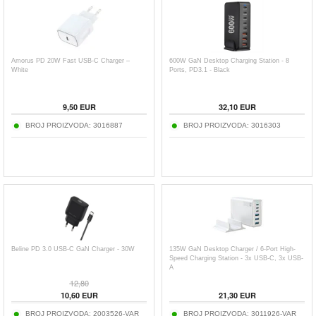
Amorus PD 20W Fast USB-C Charger –
600W GaN Desktop Charging Station - 8
White
Ports, PD3.1 - Black
9,50
EUR
32,10
EUR
BROJ PROIZVODA:
3016887
BROJ PROIZVODA:
3016303
Beline PD 3.0 USB-C GaN Charger - 30W
135W GaN Desktop Charger / 6-Port High-
Speed Charging Station - 3x USB-C, 3x USB-
A
12,80
10,60
EUR
21,30
EUR
BROJ PROIZVODA:
2003526-VAR
BROJ PROIZVODA:
3011926-VAR