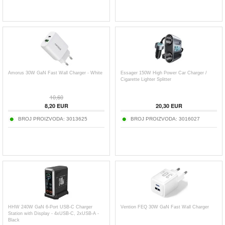
Amorus 30W GaN Fast Wall Charger - White
Essager 150W High Power Car Charger /
Cigarette Lighter Splitter
10,60
8,20
EUR
20,30
EUR
BROJ PROIZVODA:
3013625
BROJ PROIZVODA:
3016027
HHW 240W GaN 6-Port USB-C Charger
Vention FEQ 30W GaN Fast Wall Charger
Station with Display - 4xUSB-C, 2xUSB-A -
Black