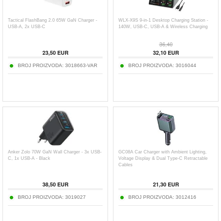
Tactical FlashBang 2.0 65W GaN Charger -
WLX-X9S 9-in-1 Desktop Charging Station -
USB-A, 2x USB-C
140W, USB-C, USB-A & Wireless Charging
36,40
23,50
EUR
32,10
EUR
BROJ PROIZVODA:
3018663-VAR
BROJ PROIZVODA:
3016044
Anker Zolo 70W GaN Wall Charger - 3x USB-
GC08A Car Charger with Ambient Lighting,
C, 1x USB-A - Black
Voltage Display & Dual Type-C Retractable
Cables
38,50
EUR
21,30
EUR
BROJ PROIZVODA:
3019027
BROJ PROIZVODA:
3012416