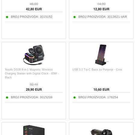
46,00
14,90
42,80
EUR
12,80
EUR
BROJ PROIZVODA:
3015152
BROJ PROIZVODA:
3013621-VAR
Yesido DS38 8-in-1 Magnetic Wireless
USB 3.1 Tip-C Baza za Punjenje - Crna
Charging Station with Digital Clock - 65W -
Black
32,10
29,90
EUR
10,60
EUR
BROJ PROIZVODA:
3015209
BROJ PROIZVODA:
176254