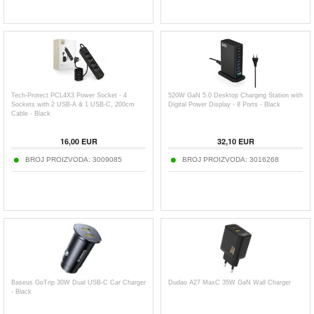
Tech-Protect PCL4X3 Power Socket - 4
520W GaN 5.0 Desktop Charging Station with
Sockets with 2 USB-A & 1 USB-C, 200cm
Digital Power Display - 8 Ports - Black
Cable - Black
16,00
EUR
32,10
EUR
BROJ PROIZVODA:
3009085
BROJ PROIZVODA:
3016268
Baseus GoTrip 30W Dual USB-C Car Charger
Dudao A27 MaxC 35W GaN Wall Charger
- Black