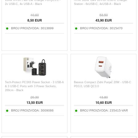
100W 6-Port Fast Car Charger PD/QC3.0 -
HHW 660W GaN 10-Port USB-C Charger
2x USB-C, 4x USB-A - Black
Station - 6xUSB-C, 4xUSB-A - Black
10,60
53,50
8,50
EUR
43,90
EUR
BROJ PROIZVODA:
3013899
BROJ PROIZVODA:
3015470
Tech-Protect PC3X6 Power Socket - 3 USB-A
Baseus Compact Zidni Punjač 20W - USB-C
& 3 USB-C Ports with 3 Power Sockets,
PD3.0, USB QC3.0
200cm - Black
20,30
13,80
13,50
EUR
10,60
EUR
BROJ PROIZVODA:
3009086
BROJ PROIZVODA:
235415-VAR