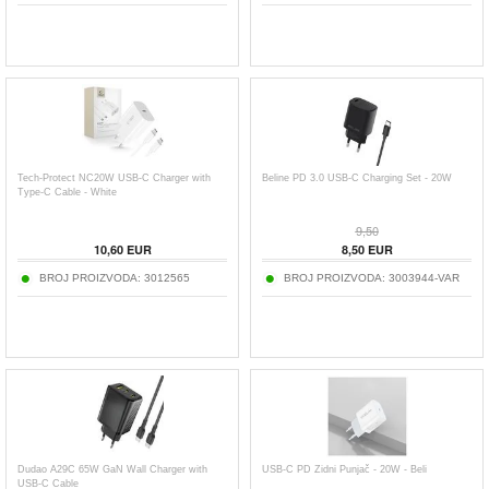
Tech-Protect NC20W USB-C Charger with
Beline PD 3.0 USB-C Charging Set - 20W
Type-C Cable - White
9,50
10,60
EUR
8,50
EUR
BROJ PROIZVODA:
3012565
BROJ PROIZVODA:
3003944-VAR
Dudao A29C 65W GaN Wall Charger with
USB-C PD Zidni Punjač - 20W - Beli
USB-C Cable