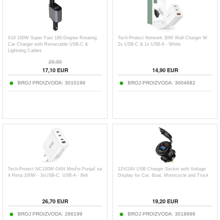
X16 100W Super Fast 180-Degree Rotating
Tech-Protect Network 30W Wall Charger W.
Car Charger with Retractable USB-C &
2x USB-C & 1x USB-A - White
Lightning Cables
20,30
17,10
EUR
14,90
EUR
BROJ PROIZVODA:
3010196
BROJ PROIZVODA:
3004682
Tech-Protect NC100W-GAN Mrežni Punjač sa
12V/24V USB Charger Socket with Voltage
4 Porta 100W - 3xUSB-C, USB-A - Beli
Display for Car, Boat, Motorcycle and Truck
26,70
EUR
19,20
EUR
BROJ PROIZVODA:
266199
BROJ PROIZVODA:
3018696