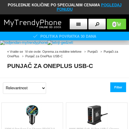
POSLEDNJE KOLIČINE PO SPECIJALNIM CENAMA
POGLEDAJ
PONUDU
0
POLITIKA POVRATKA 30 DANA
«
Vratite se
Vi ste ovde:
Oprema za mobilne telefone
Punjači
Punjači za
OnePlus
Punjač za OnePlus USB-C
PUNJAČ ZA ONEPLUS USB-C
Filter