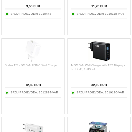
9,50
EUR
11,70
EUR
BROJ PROIZVODA:
3015448
BROJ PROIZVODA:
3016118-VAR
Dudao A28 45W GaN USB-C Wall Charger
140W GaN Wall Charger with TFT Display -
3xUSB-C, 1xUSB-A
12,80
EUR
32,10
EUR
BROJ PROIZVODA:
3012874-VAR
BROJ PROIZVODA:
3019170-VAR