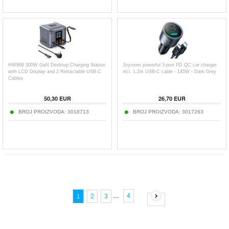
HW866 300W GaN Desktop Charging Station
Joyroom powerful 3-port PD QC car charger
with LCD Display and 2 Retractable USB-C
incl. 1.2m USB-C cable - 145W - Dark Grey
Cables
50,30
EUR
26,70
EUR
BROJ PROIZVODA:
3018713
BROJ PROIZVODA:
3017263
...
4
2
3
1