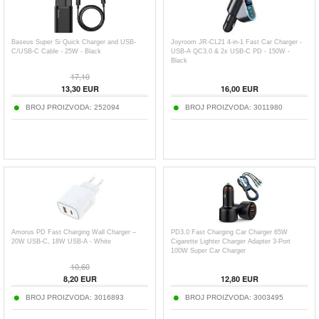
Baseus Super Si Quick Charger and USB-
Joyroom JR-CL21 4-in-1 Fast Car Charger -
C/USB-C Cable - 25W - Black
USB-A QC3.0 & 2x USB-C PD - 150W -
Black
17,10
13,30
EUR
16,00
EUR
BROJ PROIZVODA:
252094
BROJ PROIZVODA:
3011980
Amorus PD Fast Charging Wall Charger –
PD3.0 Fast Charging Car Charger 65W
20W USB-C, 18W USB-A - White
Cigarette Lighter Charger Adapter 3-Port
100W Super Car Charger
10,60
8,20
EUR
12,80
EUR
BROJ PROIZVODA:
3016893
BROJ PROIZVODA:
3003495