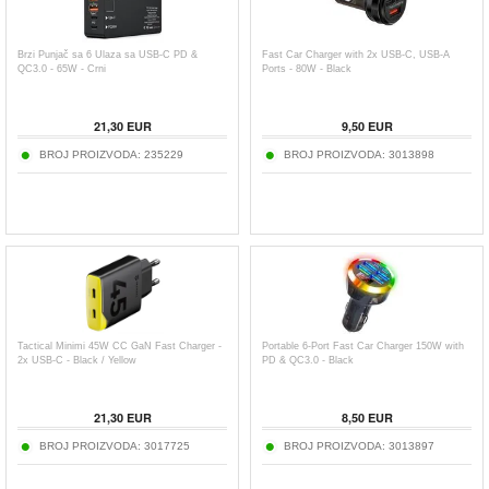
Brzi Punjač sa 6 Ulaza sa USB-C PD &
Fast Car Charger with 2x USB-C, USB-A
QC3.0 - 65W - Crni
Ports - 80W - Black
21,30
EUR
9,50
EUR
BROJ PROIZVODA:
235229
BROJ PROIZVODA:
3013898
Tactical Minimi 45W CC GaN Fast Charger -
Portable 6-Port Fast Car Charger 150W with
2x USB-C - Black / Yellow
PD & QC3.0 - Black
21,30
EUR
8,50
EUR
BROJ PROIZVODA:
3017725
BROJ PROIZVODA:
3013897