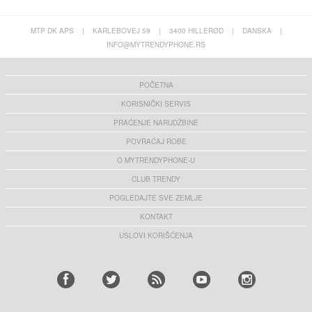
MTP DK APS
|
KARLEBOVEJ 59
|
3400 HILLERØD
|
DANSKA
|
INFO@MYTRENDYPHONE.RS
POČETNA
KORISNIČKI SERVIS
PRAĆENJE NARUDŽBINE
POVRAĆAJ ROBE
O MYTRENDYPHONE-U
CLUB TRENDY
POGLEDAJTE SVE ZEMLJE
KONTAKT
USLOVI KORIŠĆENJA