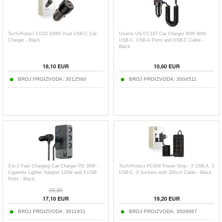
Tech-Protect CC03 100W Dual USB-C Car
Usams US-CC167 Car Charger 60W With
Charger - Black
USB-C, USB-A Ports and USB-C Cable -
Black
18,10
EUR
10,60
EUR
BROJ PROIZVODA:
3012560
BROJ PROIZVODA:
3004511
3-in-1 Fast Charging Car Charger PD 35W -
Tech-Protect PC6X6 Power Strip - 3 USB-A, 3
Cigarette Lighter Adapter 120W and 5 USB
USB-C, 6 Sockets with 200cm Cable - Black
Ports - Black
20,30
17,10
EUR
19,20
EUR
BROJ PROIZVODA:
3011931
BROJ PROIZVODA:
3009087