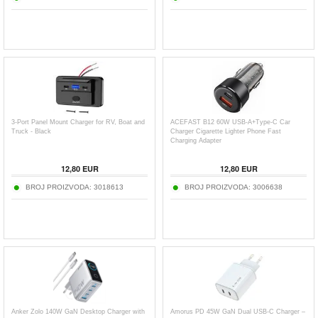
3-Port Panel Mount Charger for RV, Boat and
ACEFAST B12 60W USB-A+Type-C Car
Truck - Black
Charger Cigarette Lighter Phone Fast
Charging Adapter
12,80
EUR
12,80
EUR
BROJ PROIZVODA:
3018613
BROJ PROIZVODA:
3006638
Anker Zolo 140W GaN Desktop Charger with
Amorus PD 45W GaN Dual USB-C Charger –