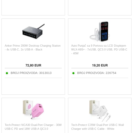
Anker Prime 200W Desktop Charging Station
Auto Punjač sa 9 Portova sa LCD Displejem
- 4x USB-C, 2x USB-A - Black
WLX-A9S+ - 7xUSB, QC3.0 USB, PD USB-C
- 40W
72,80
EUR
19,20
EUR
BROJ PROIZVODA:
3013013
BROJ PROIZVODA:
226754
Tech-Protect NCA30 Dual-Port Charger - 30W
Tech-Protect C35W Dual-Port USB-C Wall
USB-C PD and 18W USB-A QC3.0
Charger with USB-C Cable - White