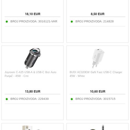
18,10
EUR
8,50
EUR
BROJ PROIZVODA:
3016121-VAR
BROJ PROIZVODA:
214828
Joyroom C-A35 USB-A & USB-C Brzi Auto
BUDI AC020EW GaN Fast USB-C Charger
Punjač - 45W - Crni
45W - White
13,80
EUR
10,60
EUR
BROJ PROIZVODA:
229439
BROJ PROIZVODA:
3015715