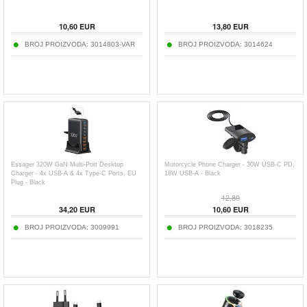
10,60
EUR
13,80
EUR
BROJ PROIZVODA:
3014803-VAR
BROJ PROIZVODA:
3014624
Essager 320W GaN Multi-Port Desktop
Motorcycle Phone Charger - 30W USB-C PD,
Charger - 4x USB-A & 4x Type-C Ports, EU
18W USB-A - Black
Plug - Black
12,80
34,20
EUR
10,60
EUR
BROJ PROIZVODA:
3009991
BROJ PROIZVODA:
3018235