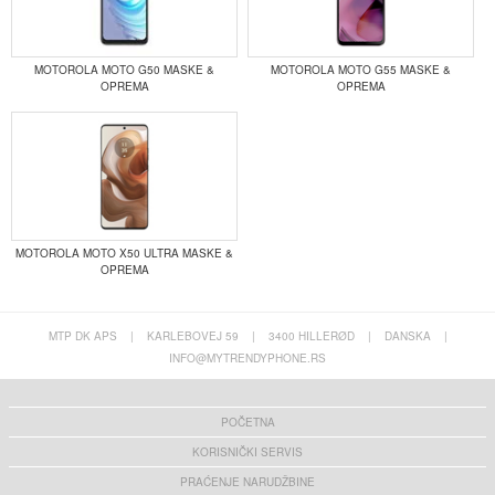
MOTOROLA MOTO G50 MASKE &
MOTOROLA MOTO G55 MASKE &
OPREMA
OPREMA
MOTOROLA MOTO X50 ULTRA MASKE &
OPREMA
MTP DK APS
|
KARLEBOVEJ 59
|
3400 HILLERØD
|
DANSKA
|
INFO@MYTRENDYPHONE.RS
POČETNA
KORISNIČKI SERVIS
PRAĆENJE NARUDŽBINE