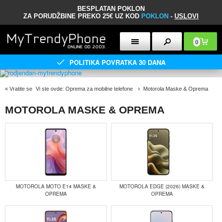
BESPLATAN POKLON
ZA PORUDŽBINE PREKO 25€ UZ KOD
POKLON
-
USLOVI
0
POLITIKA POVRATKA 30 DANA
«
Vratite se
Vi ste ovde:
Oprema za mobilne telefone
Motorola Maske & Oprema
MOTOROLA MASKE & OPREMA
MOTOROLA MOTO E14 MASKE &
MOTOROLA EDGE (2026) MASKE &
OPREMA
OPREMA