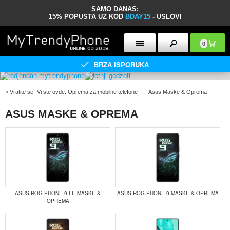
SAMO DANAS:
15% POPUSTA UZ KOD
BDAY15
-
USLOVI
0
BRZA ISPORUKA
«
Vratite se
Vi ste ovde:
Oprema za mobilne telefone
Asus Maske & Oprema
ASUS MASKE & OPREMA
ASUS ROG PHONE 9 FE MASKE &
ASUS ROG PHONE 9 MASKE & OPREMA
OPREMA