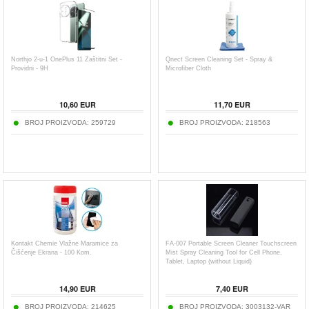
Northjo 2-u-1 OnePlus 11 Zaštitni Set -
Qnect Screen Cleaning Set - Spray &
Providni - 9H
Microfiber Cloth
10,60
EUR
11,70
EUR
BROJ PROIZVODA:
259729
BROJ PROIZVODA:
218563
Kontakt Chemie Vlažne Maramice za
FA-007 Portable Screen Cleaner Touchscreen
Čišćenje Ekrana - 100 Kom.
Mist Spray Cleaning Tool for Cell Phone,
Tablet, Laptop (without Liquid)
14,90
EUR
7,40
EUR
BROJ PROIZVODA:
214625
BROJ PROIZVODA:
3003132-VAR