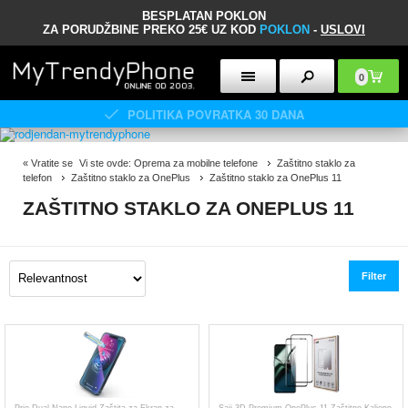
BESPLATAN POKLON
ZA PORUDŽBINE PREKO 25€ UZ KOD
POKLON
-
USLOVI
0
POLITIKA POVRATKA 30 DANA
«
Vratite se
Vi ste ovde:
Oprema za mobilne telefone
Zaštitno staklo za
telefon
Zaštitno staklo za OnePlus
Zaštitno staklo za OnePlus 11
ZAŠTITNO STAKLO ZA ONEPLUS 11
Filter