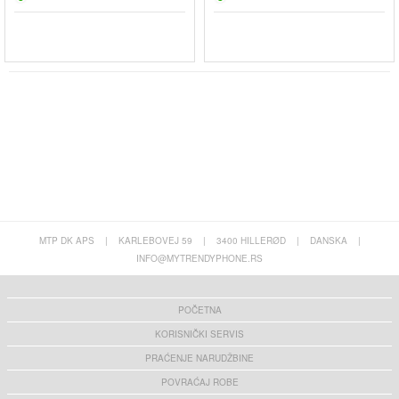
MTP DK APS
|
KARLEBOVEJ 59
|
3400 HILLERØD
|
DANSKA
|
INFO@MYTRENDYPHONE.RS
POČETNA
KORISNIČKI SERVIS
PRAĆENJE NARUDŽBINE
POVRAĆAJ ROBE