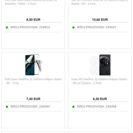
Prio Dual Nano Liquid Zaštita za Ekran za
Saii 3D Premium OnePlus 11 Zaštitno Kaljeno
Smartfon, Tablet - 2 Kom.
Staklo - 9H - 2 kom.
8,50
EUR
10,60
EUR
BROJ PROIZVODA:
218813
BROJ PROIZVODA:
248847
Full Cover OnePlus 11 Zaštitno Kaljeno Staklo
Imak HD OnePlus 11 Zaštitno Kaljeno Staklo
- 9H - Crno
- 9H za Kameru - 2 Kom.
7,40
EUR
6,30
EUR
BROJ PROIZVODA:
246360
BROJ PROIZVODA:
246366