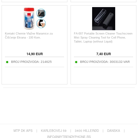
Kontakt Chemie Vlažne Maramice za
FA-007 Portable Screen Cleaner Touchscreen
Čišćenje Ekrana - 100 Kom.
Mist Spray Cleaning Tool for Cell Phone,
Tablet, Laptop (without Liquid)
14,90
EUR
7,40
EUR
BROJ PROIZVODA:
214625
BROJ PROIZVODA:
3003132-VAR
MTP DK APS
|
KARLEBOVEJ 59
|
3400 HILLERØD
|
DANSKA
|
INFO@MYTRENDYPHONE.RS