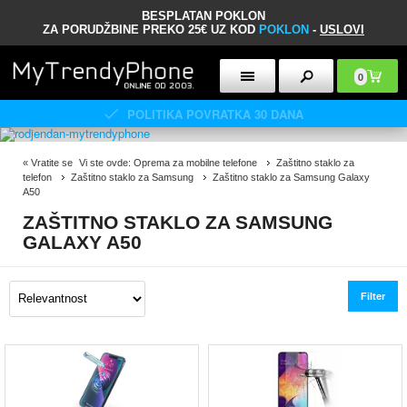
BESPLATAN POKLON
ZA PORUDŽBINE PREKO 25€ UZ KOD
POKLON
-
USLOVI
0
POLITIKA POVRATKA 30 DANA
«
Vratite se
Vi ste ovde:
Oprema za mobilne telefone
Zaštitno staklo za
telefon
Zaštitno staklo za Samsung
Zaštitno staklo za Samsung Galaxy
A50
ZAŠTITNO STAKLO ZA SAMSUNG
GALAXY A50
Filter