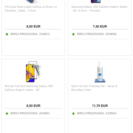
Prio Dual Nano Liquid Zaštita za Ekran za
Samsung Galaxy A50 Zaštitno Kaljeno Staklo
Smartfon, Tablet - 2 Kom.
- 9H, 0.3mm - Providno
8,50
EUR
7,40
EUR
BROJ PROIZVODA:
218813
BROJ PROIZVODA:
203858
Mocolo Full Size Samsung Galaxy A50
Qnect Screen Cleaning Set - Spray &
Zaštitno Kaljeno Staklo - 9H
Microfiber Cloth
8,50
EUR
11,70
EUR
BROJ PROIZVODA:
203891
BROJ PROIZVODA:
218563