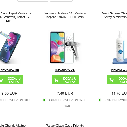
 Nano Liquid Zaštita za
Samsung Galaxy A41 Zaštitno
Qnect Screen Clean
a Smartfon, Tablet - 2
Kaljeno Staklo - 9H, 0.3mm
Spray & Microfib
Kom.
8,50
EUR
7,40
EUR
11,70
EU
J PROIZVODA:
218813
BROJ PROIZVODA:
218560-
BROJ PROIZVO
VAR
akt Chemie Vlažne
PanzerGlass Case Friendly