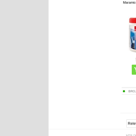
Maramice
BRO
MTP D