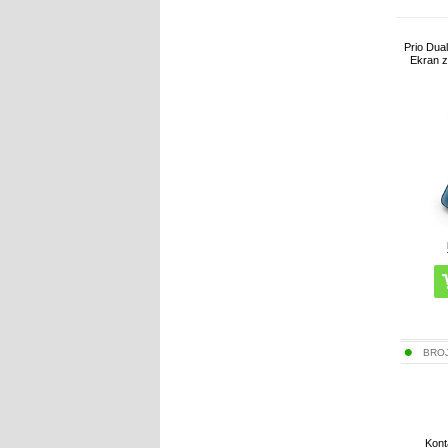
Prio Dual
Ekran z
BRO
Kont