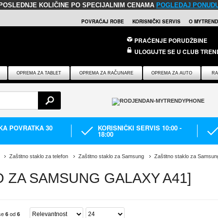
POSLEDNJE KOLIČINE PO SPECIJALNIM CENAMA
POGLEDAJ PONUD
POVRAĆAJ ROBE
KORISNIČKI SERVIS
O MYTREND
PRAĆENJE PORUDŽBINE
ULOGUJTE SE U CLUB TREN
OPREMA ZA TABLET
OPREMA ZA RAČUNARE
OPREMA ZA AUTO
RA
IKA POVRATKA 30
KORISNIČKI SERVIS 10:00 -
18:00
Zaštitno staklo za telefon
Zaštitno staklo za Samsung
Zaštitno staklo za Samsu
O ZA SAMSUNG GALAXY A41]
 se
od
6
6