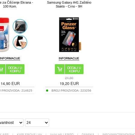
 za Čišćenje Ekrana -
Samsung Galaxy A41 Zaštitno
100 Kom.
Staklo - Crno - 9H
21,30
14,90
EUR
19,20
EUR
J PROIZVODA:
214625
BROJ PROIZVODA:
223256
K APS
|
KARLEBOVEJ 59
|
3400 HILLERØD
|
DANSKA
|
INFO@MYTRENDYPHO