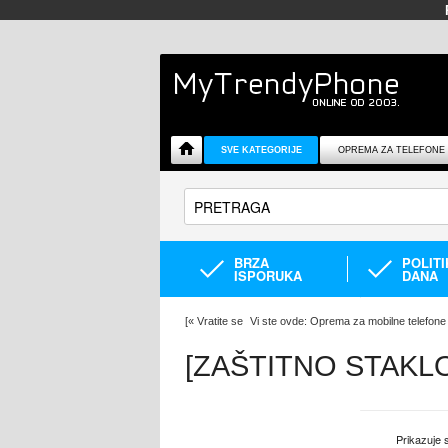
SVE KATEGORIJE
OPREMA ZA TELEFONE
BRZA
POLIT
ISPORUKA
DANA
[
«
Vratite se
Vi ste ovde:
Oprema za mobilne telefone
[ZAŠTITNO STAKL
Prikazuje