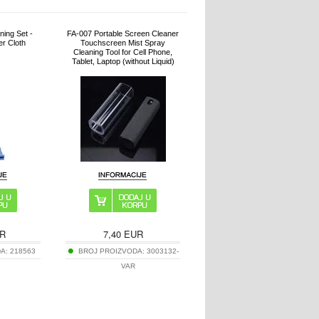
ing Set -
FA-007 Portable Screen Cleaner
er Cloth
Touchscreen Mist Spray
Cleaning Tool for Cell Phone,
Tablet, Laptop (without Liquid)
R
7,40
EUR
DA:
218563
BROJ PROIZVODA:
3003132-
VAR