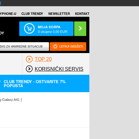
U
YPHONE-U
CLUB TRENDY
NEWSLETTER
KONTAKT
MOJA KORPA
0
ukupno
0,00
EUR
DY
DIO ZA VANREDNE SITUACIJE
LETNJI GEDŽETI
TOP 20
KORISNIČKI SERVIS
CLUB TRENDY - OSTVARITE 7%
POPUSTA
ng Galaxy A41
]