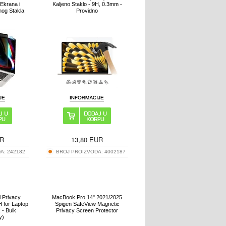
Ekrana i
Kaljeno Staklo - 9H, 0.3mm -
enog Stakla
Providno
R
13,80
EUR
DA:
242182
BROJ PROIZVODA:
4002187
 Privacy
MacBook Pro 14" 2021/2025
H for Laptop
Spigen SafeView Magnetic
 - Bulk
Privacy Screen Protector
y)