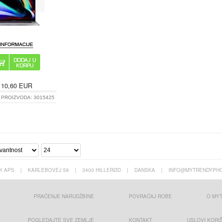
10,60
EUR
 PROIZVODA:
3015425
K APS
|
KARLEBOVEJ 59
|
3400 HILLERØD
|
DANSKA
|
INFO@MYTRENDYPHO
PRAĆENJE NARUDŽBINE
POVRAĆAJ ROBE
O MY
POGLEDAJTE SVE ZEMLJE
KONTAKT
USLOVI KORI