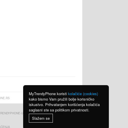
MyTrendyPhone koristi
kolačiće (cookies)
NE.RS
kako bismo Vam pružili bolje korisničko
iskustvo. Prihvatanjem korišćenja kolačića
saglasni ste sa politikom privatnosti.
TRENDYPHONE-U
CLUB TRENDY
Slažem se
ŠĆENJA