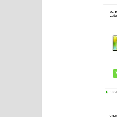
MacBo
Zašti
BROJ
Unive