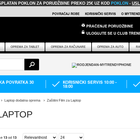
SPLATAN POKLON
ZA PORUDŽBINE PREKO 25€ UZ KOD
POKLON
-
USL
POVRAĆAJ ROBE
KORISNIČKI SERVIS
O MYTREND
PRAĆENJE PORUDŽBINE
ULOGUJTE SE U CLUB TREN
OPREMA ZA TABLET
OPREMA ZA RAČUNARE
OPREMA ZA AUTO
RA
IKA POVRATKA 30
KORISNIČKI SERVIS 10:00 -
18:00
Laptop dodatna oprema
Zaštitni Film za Laptop
 LAPTOP
 se
od
13
13