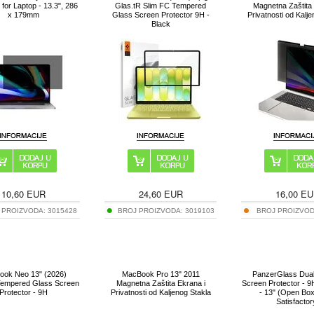
 for Laptop - 13.3", 286
Glas.tR Slim FC Tempered
Magnetna Zaštita 
x 179mm
Glass Screen Protector 9H -
Privatnosti od Kalj
Black
10,60
EUR
24,60
EUR
16,00
EU
 PROIZVODA:
3015428
BROJ PROIZVODA:
3019103
BROJ PROIZVO
ok Neo 13" (2026)
MacBook Pro 13" 2011
PanzerGlass Dual
Tempered Glass Screen
Magnetna Zaštita Ekrana i
Screen Protector - 9
Protector - 9H
Privatnosti od Kaljenog Stakla
- 13" (Open Box
Satisfactor