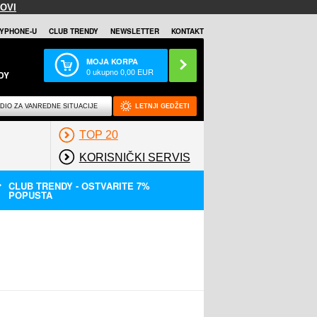
OVI
YPHONE-U
CLUB TRENDY
NEWSLETTER
KONTAKT
MOJA KORPA
0
ukupno
0,00
EUR
DY
DIO ZA VANREDNE SITUACIJE
LETNJI GEDŽETI
TOP 20
KORISNIČKI SERVIS
CLUB TRENDY - OSTVARITE 7%
POPUSTA