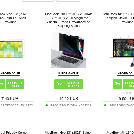
ok Neo 13" (2026)
MacBook Pro 13" 2016-2020/Air
MacBook Air 13" (202
tna Folija za Ekran -
13.3" 2018-2020 Magnetna
Kaljeno Staklo - 9
Providna
Zaštita Ekrana i Privatnosti od
Providno
Kaljenog Stakla
10,60
7,40
EUR
19,20
EUR
9,50
EU
 PROIZVODA:
4017352
BROJ PROIZVODA:
4002228
BROJ PROIZVO
rsal Privacy Screen
MacBook Neo 13" (2026) Spigen
MacBook Air 13" 