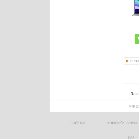
BROJ
MTP D
POČETNA
KORISNIČKI SERVIS
RSS