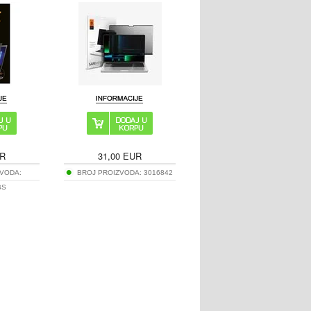
R
31,00
EUR
VODA:
BROJ PROIZVODA:
3016842
BS