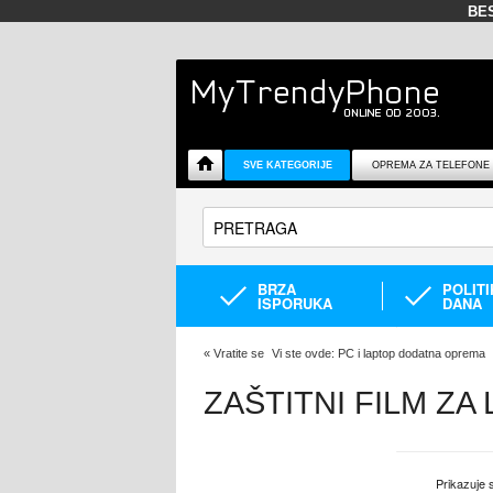
BE
SVE KATEGORIJE
OPREMA ZA TELEFONE
BRZA
POLIT
ISPORUKA
DANA
«
Vratite se
Vi ste ovde:
PC i laptop dodatna oprema
ZAŠTITNI FILM ZA
Prikazuje