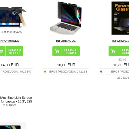
33,10
14,90
EUR
16,00
EUR
12,80
EU
 PROIZVODA:
4017347
BROJ PROIZVODA:
242183
BROJ PROIZ
260320
 Anti-Blue Light Screen
 for Laptop - 13.3", 295
x 166mm