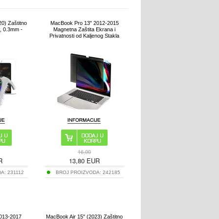
0) Zaštitno
MacBook Pro 13" 2012-2015
H, 0.3mm -
Magnetna Zaštita Ekrana i
Privatnosti od Kaljenog Stakla
16,00
R
13,80
EUR
DA:
231112
BROJ PROIZVODA:
242185
2013-2017
MacBook Air 15" (2023) Zaštitno