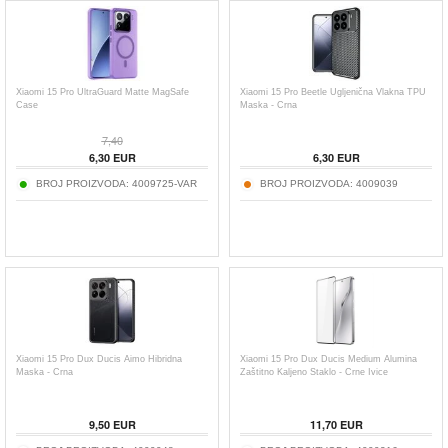
Xiaomi 15 Pro UltraGuard Matte MagSafe
Xiaomi 15 Pro Beetle Ugljenična Vlakna TPU
Case
Maska - Crna
7,40
6,30
EUR
6,30
EUR
BROJ PROIZVODA:
4009725-VAR
BROJ PROIZVODA:
4009039
Xiaomi 15 Pro Dux Ducis Aimo Hibridna
Xiaomi 15 Pro Dux Ducis Medium Alumina
Maska - Crna
Zaštitno Kaljeno Staklo - Crne Ivice
9,50
EUR
11,70
EUR