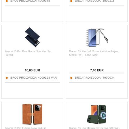
BROJ PROIZVODA:
4009048
BROJ PROIZVODA:
4009216
Xiaomi 15 Pro Dux Ducis Skin Pro Flip
Xiaomi 15 Pro Full Cover Zaštitno Kaljeno
Futrola
Staklo - 9H - Crne Ivice
10,60
EUR
7,40
EUR
BROJ PROIZVODA:
4009168-VAR
BROJ PROIZVODA:
4009034
Xiaomi 15 Pro Futrola-Novčanik sa
Xiaomi 15 Pro Maska od Tečnog Silikona -