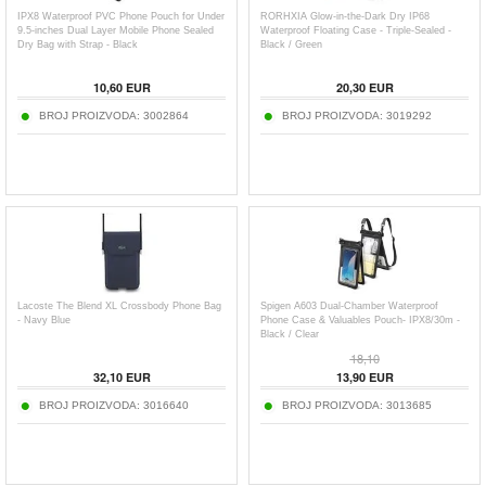
IPX8 Waterproof PVC Phone Pouch for Under
RORHXIA Glow-in-the-Dark Dry IP68
9.5-inches Dual Layer Mobile Phone Sealed
Waterproof Floating Case - Triple-Sealed -
Dry Bag with Strap - Black
Black / Green
10,60
EUR
20,30
EUR
BROJ PROIZVODA:
3002864
BROJ PROIZVODA:
3019292
Lacoste The Blend XL Crossbody Phone Bag
Spigen A603 Dual-Chamber Waterproof
- Navy Blue
Phone Case & Valuables Pouch- IPX8/30m -
Black / Clear
18,10
32,10
EUR
13,90
EUR
BROJ PROIZVODA:
3016640
BROJ PROIZVODA:
3013685