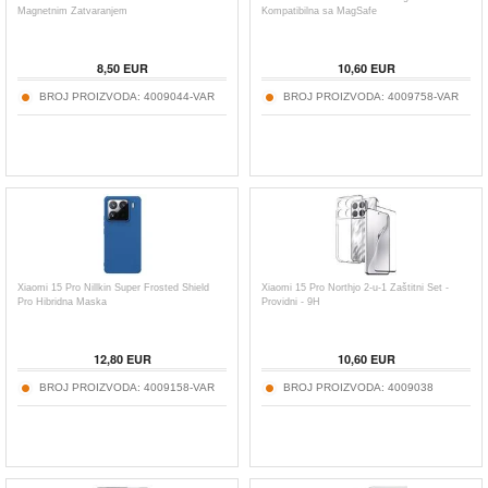
Magnetnim Zatvaranjem
Kompatibilna sa MagSafe
8,50
EUR
10,60
EUR
BROJ PROIZVODA:
4009044-VAR
BROJ PROIZVODA:
4009758-VAR
Xiaomi 15 Pro Nillkin Super Frosted Shield
Xiaomi 15 Pro Northjo 2-u-1 Zaštitni Set -
Pro Hibridna Maska
Providni - 9H
12,80
EUR
10,60
EUR
BROJ PROIZVODA:
4009158-VAR
BROJ PROIZVODA:
4009038