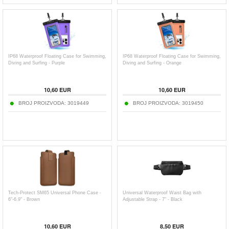
IP68 Waterproof Floating Case for Swimming,
IP68 Waterproof Floating Case for Swimming,
Diving and Surfing - Purple
Diving and Surfing - Orange
10,60
EUR
10,60
EUR
BROJ PROIZVODA:
3019449
BROJ PROIZVODA:
3019450
Tech-Protect SM65 Universal Phone Case -
Universal Waterproof Waist Bag with
6"-6.9" - Brown
Adjustable Strap - 7" - Black
10,60
EUR
8,50
EUR