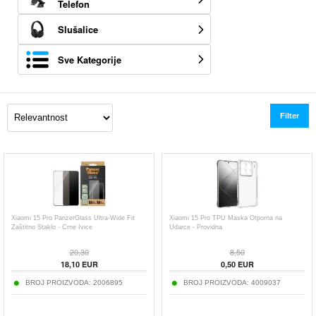
Telefon
Slušalice
Sve Kategorije
Filter
Xiaomi 15 Pro PanzerGlass Ultra-Wide Fit
Xiaomi 15 Pro TPU Maska Otporna na
Zaštitno Staklo - Crne Ivice
Udarce - Providna
20,30
8,50
18,10
EUR
0,50
EUR
BROJ PROIZVODA:
2006895
BROJ PROIZVODA:
4009037