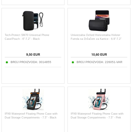
Tech-Protect SM70 Universal Phone
Univerzalna Oxford Horizontalna Holster
Case/Pouch - 6"-7.2" - Black
Futrola sa Držačem za Kartice - 6.9"-7.2"
9,50
EUR
10,60
EUR
BROJ PROIZVODA:
3014855
BROJ PROIZVODA:
226051-VAR
IPX8 Waterproof Floating Phone Case with
IPX8 Waterproof Floating Phone Case with
Dual Storage Compartments - 7.5" - Black
Dual Storage Compartments - 7.5" - Pink