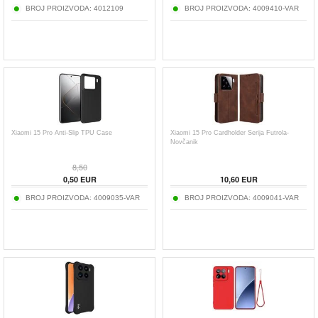
BROJ PROIZVODA:
4012109
BROJ PROIZVODA:
4009410-VAR
Xiaomi 15 Pro Anti-Slip TPU Case
Xiaomi 15 Pro Cardholder Serija Futrola-
Novčanik
8,50
0,50
EUR
10,60
EUR
BROJ PROIZVODA:
4009035-VAR
BROJ PROIZVODA:
4009041-VAR