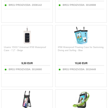
BROJ PROIZVODA:
2008142
BROJ PROIZVODA:
3018998
Usams YD017 Universal IPX8 Waterproof
IP68 Waterproof Floating Case for Swimming,
Case - 7.2" - Beige
Diving and Surfing - Blue
9,50
EUR
10,60
EUR
BROJ PROIZVODA:
3018680
BROJ PROIZVODA:
3019448