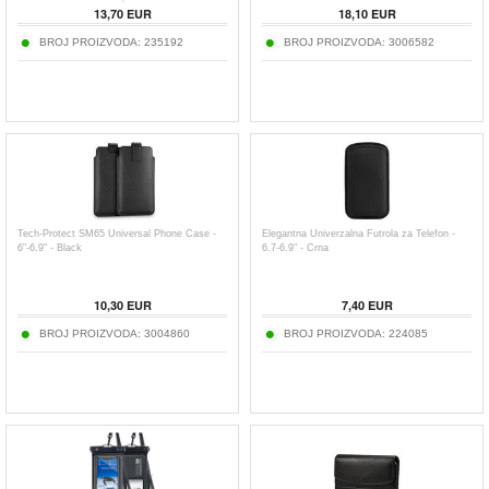
13,70
EUR
18,10
EUR
BROJ PROIZVODA:
235192
BROJ PROIZVODA:
3006582
Tech-Protect SM65 Universal Phone Case -
Elegantna Univerzalna Futrola za Telefon -
6"-6.9" - Black
6.7-6.9" - Crna
10,30
EUR
7,40
EUR
BROJ PROIZVODA:
3004860
BROJ PROIZVODA:
224085