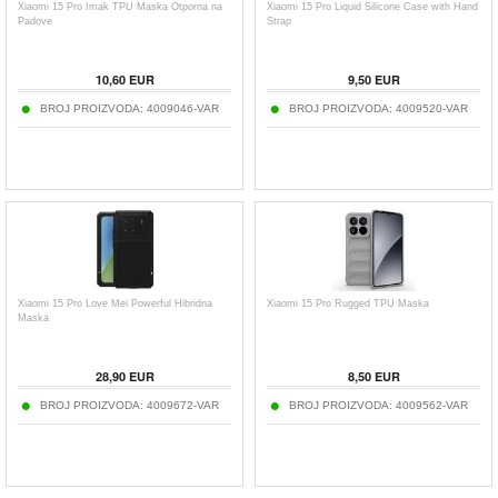
Xiaomi 15 Pro Imak TPU Maska Otporna na
Xiaomi 15 Pro Liquid Silicone Case with Hand
Padove
Strap
10,60
EUR
9,50
EUR
BROJ PROIZVODA:
4009046-VAR
BROJ PROIZVODA:
4009520-VAR
Xiaomi 15 Pro Love Mei Powerful Hibridna
Xiaomi 15 Pro Rugged TPU Maska
Maska
28,90
EUR
8,50
EUR
BROJ PROIZVODA:
4009672-VAR
BROJ PROIZVODA:
4009562-VAR