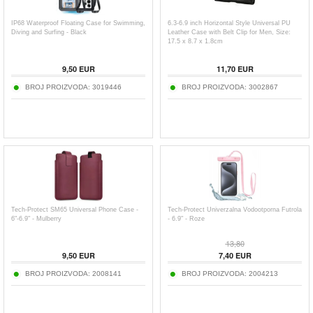
IP68 Waterproof Floating Case for Swimming,
6.3-6.9 inch Horizontal Style Universal PU
Diving and Surfing - Black
Leather Case with Belt Clip for Men, Size:
17.5 x 8.7 x 1.8cm
9,50
EUR
11,70
EUR
BROJ PROIZVODA:
3019446
BROJ PROIZVODA:
3002867
Tech-Protect SM65 Universal Phone Case -
Tech-Protect Univerzalna Vodootporna Futrola
6"-6.9" - Mulberry
- 6.9" - Roze
13,80
9,50
EUR
7,40
EUR
BROJ PROIZVODA:
2008141
BROJ PROIZVODA:
2004213