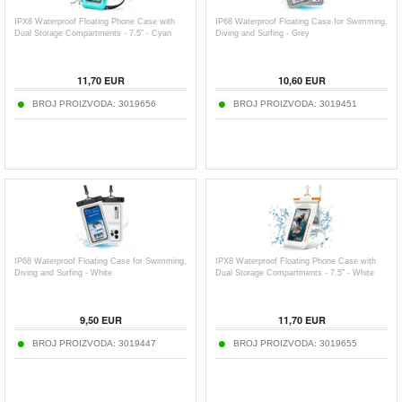
IPX8 Waterproof Floating Phone Case with
IP68 Waterproof Floating Case for Swimming,
Dual Storage Compartments - 7.5" - Cyan
Diving and Surfing - Grey
11,70
EUR
10,60
EUR
BROJ PROIZVODA:
3019656
BROJ PROIZVODA:
3019451
IP68 Waterproof Floating Case for Swimming,
IPX8 Waterproof Floating Phone Case with
Diving and Surfing - White
Dual Storage Compartments - 7.5" - White
9,50
EUR
11,70
EUR
BROJ PROIZVODA:
3019447
BROJ PROIZVODA:
3019655