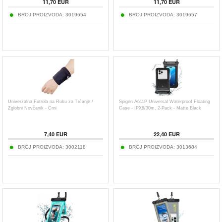
11,70
EUR
11,70
EUR
BROJ PROIZVODA:
3019654
BROJ PROIZVODA:
3019657
Univerzalna Futrola na Ruku za Trčanje /
Spigen A611P Universal Waterproof Floating
Zglobni Novčanik - Crni
Case - IPX8/30m, 2-Pack - Matte Black
7,40
EUR
22,40
EUR
BROJ PROIZVODA:
3002118
BROJ PROIZVODA:
3013684