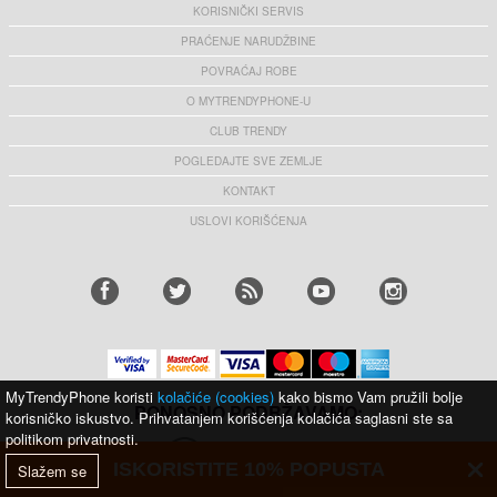
KORISNIČKI SERVIS
PRAĆENJE NARUDŽBINE
POVRAĆAJ ROBE
O MYTRENDYPHONE-U
CLUB TRENDY
POGLEDAJTE SVE ZEMLJE
KONTAKT
USLOVI KORIŠĆENJA
MyTrendyPhone koristi
kolačiće (cookies)
kako bismo Vam pružili bolje
PONOSNO PODRŽAVAMO:
korisničko iskustvo. Prihvatanjem korišćenja kolačića saglasni ste sa
politikom privatnosti.
ISKORISTITE 10% POPUSTA
Slažem se