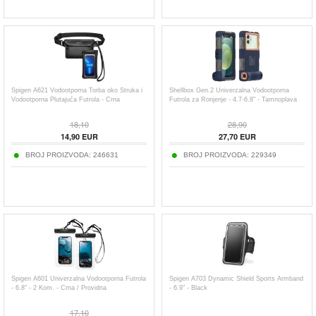
Spigen A621 Vodootporna Torba oko Struka i
Shellbox Gen.2 Univerzalna Vodootporna
Vodootporna Plutajuća Futrola - Crna
Futrola za Ronjenje - 4.7-6.8" - Tamnoplava
18,10
28,90
14,90
EUR
27,70
EUR
BROJ PROIZVODA:
246631
BROJ PROIZVODA:
229349
Spigen A601 Univerzalna Vodootporna Futrola
Spigen A703 Dynamic Shield Sports Armband
- 6.8" - 2 Kom. - Crna / Providna
- 6.9" - Black
17,10