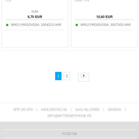
- 6.9"
Cover - 6.9"
9,50
6,70
EUR
10,60
EUR
BROJ PROIZVODA:
2004212-VAR
BROJ PROIZVODA:
3007303-VAR
2
1
MTP DK APS
|
KARLEBOVEJ 59
|
3400 HILLERØD
|
DANSKA
|
INFO@MYTRENDYPHONE.RS
POČETNA