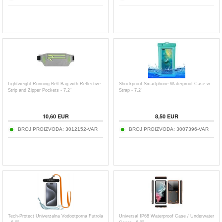
Lightweight Running Belt Bag with Reflective
Shockproof Smartphone Waterproof Case w.
Strip and Zipper Pockets - 7.2"
Strap - 7.2"
10,60
EUR
8,50
EUR
BROJ PROIZVODA:
3012152-VAR
BROJ PROIZVODA:
3007396-VAR
Tech-Protect Univerzalna Vodootporna Futrola
Universal IP68 Waterproof Case / Underwater