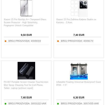
Xiaomi 15 Pro Northjo A++ Tempered Glass
Xiaomi 15 Pro Zaštitno Kaljeno Staklo za
Screen Protector - High Sensitivity,
Kameru - 2 Kom.
Fingerprint Unlock Compatible
9,50
EUR
7,40
EUR
BROJ PROIZVODA:
4009033
BROJ PROIZVODA:
4009170
FA-007 Portable Screen Cleaner Touchscreen
Inflatable Floating Universal Waterproof Case
Mist Spray Cleaning Tool for Cell Phone,
IPX8 - 7.5"
Tablet, Laptop (without Liquid)
7,40
EUR
6,30
EUR
BROJ PROIZVODA:
3003132-VAR
BROJ PROIZVODA:
3007455-VAR