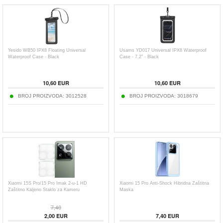
Yesido WB50 IPX8 Floating Universal
Usams YD017 Universal IPX8 Waterproof
Waterproof Case - Black
Case - 7.2" - Black
10,60
EUR
10,60
EUR
BROJ PROIZVODA:
3012528
BROJ PROIZVODA:
3018679
Xiaomi 15S Pro/15 Pro Imak 2-u-1 HD
Xiaomi 15 Pro Anti-Shock Hibridna Zaštitna
Zaštitno Kaljeno Staklo za Kameru
Maska
7,40
2,00
EUR
7,40
EUR