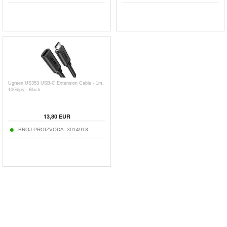
Ugreen US353 USB-C Extension Cable - 1m,
10Gbps - Black
13,80
EUR
BROJ PROIZVODA:
3014913