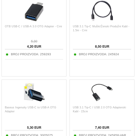
OTB USB-C / USB-A 3.0 OTG Adapter - Crni
USB 3.1 Tip-C Muški/Ženski Produžni Kabl -
1.5m - Crni
5,30
4,20
EUR
8,50
EUR
BROJ PROIZVODA:
259293
BROJ PROIZVODA:
245924
Baseus Ingenuity USB-C to USB-A OTG
USB 3.1 Tip-C / USB 2.0 OTG Adapterski
Adapter
Kabl - 15cm
5,30
EUR
7,40
EUR
BROJ PROIZVODA:
3005075
BROJ PROIZVODA:
245958-VAR