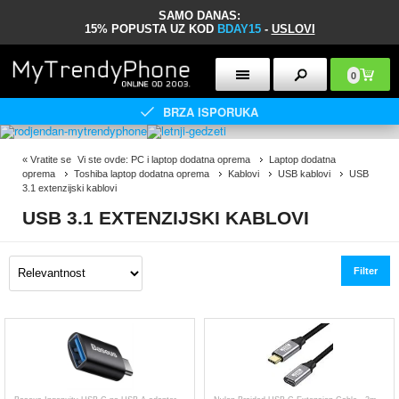
SAMO DANAS:
15% POPUSTA UZ KOD
BDAY15
-
USLOVI
0
BRZA ISPORUKA
«
Vratite se
Vi ste ovde:
PC i laptop dodatna oprema
Laptop dodatna
oprema
Toshiba laptop dodatna oprema
Kablovi
USB kablovi
USB
3.1 extenzijski kablovi
USB 3.1 EXTENZIJSKI KABLOVI
Filter