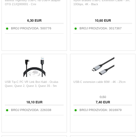
Baseus Ingenuity USB-C na USB-A adapter
Nylon Braided USB-C Extension Cable - 3m,
OTG ZJJQ000001 - Crni
10Gbps, 4K - Black
6,30
EUR
10,60
EUR
BROJ PROIZVODA:
500776
BROJ PROIZVODA:
3017367
USB Tip-C PC VR Link Brzi Kabl - Oculus
USB-C extension cable 60W - 4K - 25cm
Quest, Quest 2, Quest 3, Quest 3S - 5m
9,50
18,10
EUR
7,40
EUR
BROJ PROIZVODA:
226338
BROJ PROIZVODA:
3016979