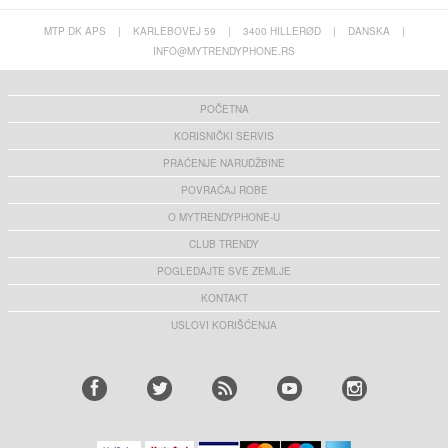
MTP DK APS
|
KARLEBOVEJ 59
|
3400 HILLERØD
|
DANSKA
|
INFO@MYTRENDYPHONE.RS
POČETNA
KORISNIČKI SERVIS
PRAĆENJE NARUDŽBINE
POVRAĆAJ ROBE
O MYTRENDYPHONE-U
CLUB TRENDY
POGLEDAJTE SVE ZEMLJE
KONTAKT
USLOVI KORIŠĆENJA