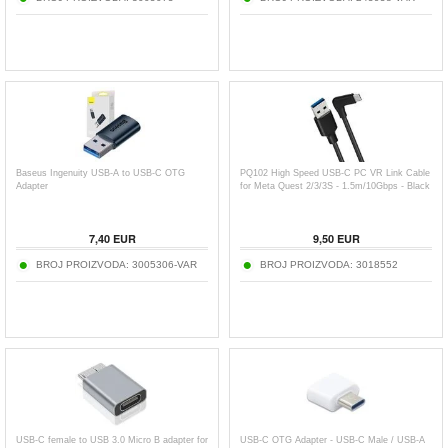
Baseus Ingenuity USB-A to USB-C OTG
PQ102 High Speed USB-C PC VR Link Cable
Adapter
for Meta Quest 2/3/3S - 1.5m/10Gbps - Black
7,40
EUR
9,50
EUR
BROJ PROIZVODA:
3005306-VAR
BROJ PROIZVODA:
3018552
USB-C female to USB 3.0 Micro B adapter for
USB-C OTG Adapter - USB-C Male / USB-A