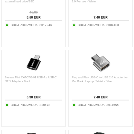
external hard drive/SSD
3.0 Female - White
10,60
8,50
EUR
7,40
EUR
BROJ PROIZVODA:
3017246
BROJ PROIZVODA:
3004408
Baseus Mini CATOTG-01 USB-A / USB-C
Plug and Play USB-C to USB 2.0 Adapter for
OTG Adapter - Black
MacBook, Laptop, Tablet - Silver
5,30
EUR
7,40
EUR
BROJ PROIZVODA:
218678
BROJ PROIZVODA:
3011555