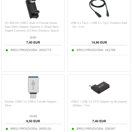
UC-068-OU USB-C Male to Female Power
USB 3.1 Tip-C / USB 3.1 Tip-C Produžni Kabl
Data Video Adapter Opposite U Shape Back
- 2m - Crni
Angled Converter (13.5mm Distance Space)
8,50
7,40
EUR
14,90
EUR
BROJ PROIZVODA:
3002773
BROJ PROIZVODA:
161798
Goobay USB-C to USB-A Female Adapter -
USB-C / USB 3.0 OTG Adapter na 90-stepeni
Silver
- 10Gbps - Crni
10,60
9,50
EUR
7,40
EUR
BROJ PROIZVODA:
3005120
BROJ PROIZVODA:
256297