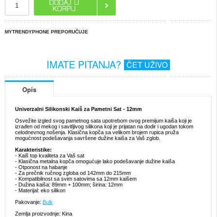
MYTRENDYPHONE PREPORUČUJE
IMATE PITANJA?
ČET UŽIVO
Opis
Univerzalni Silikonski Kaiš za Pametni Sat - 12mm
Osvežite izgled svog pametnog sata upotrebom ovog premijum kaiša koji je
izrađen od mekog i savitljivog silikona koji je prijatan na dodir i ugodan tokom
celodnevnog nošenja. Klasična kopča sa velikom brojem rupica pruža
mogućnost podešavanja savršene dužine kaiša za Vaš zglob.
Karakteristike:
- Kaiš top kvaliteta za Vaš sat
- Klasična metalna kopča omogućuje lako podešavanje dužine kaiša
- Otponost na habanje
- Za prečnik ručnog zgloba od 142mm do 215mm
- Kompatibilnost sa svim satovima sa 12mm kaišem
- Dužina kaiša: 89mm + 100mm; širina: 12mm
- Materijal: eko silikon
Pakovanje:
Bulk
Zemlja proizvodnje: Kina