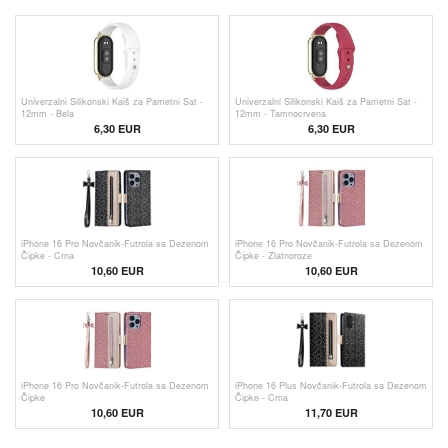
Univerzalni Silikonski Kaiš za Pametni Sat -
Univerzalni Silikonski Kaiš za Pametni Sat -
12mm - Bela
12mm - Tamnocrvena
6,30 EUR
6,30 EUR
iPhone 16 Pro Novčanik-Futrola sa Dezenom
iPhone 16 Pro Novčanik-Futrola sa Dezenom
Čipke - Crna
Čipke - Zlatnoroze
10,60 EUR
10,60 EUR
iPhone 16 Pro Novčanik-Futrola sa Dezenom
iPhone 16 Plus Novčanik-Futrola sa Dezenom
Čipke
Čipke - Crna
10,60 EUR
11,70 EUR