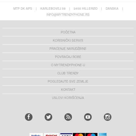
MTP DK APS
|
KARLEBOVEJ 59
|
3400 HILLERØD
|
DANSKA
|
INFO@MYTRENDYPHONE.RS
POČETNA
KORISNIČKI SERVIS
PRAĆENJE NARUDŽBINE
POVRAĆAJ ROBE
O MYTRENDYPHONE-U
CLUB TRENDY
POGLEDAJTE SVE ZEMLJE
KONTAKT
USLOVI KORIŠĆENJA