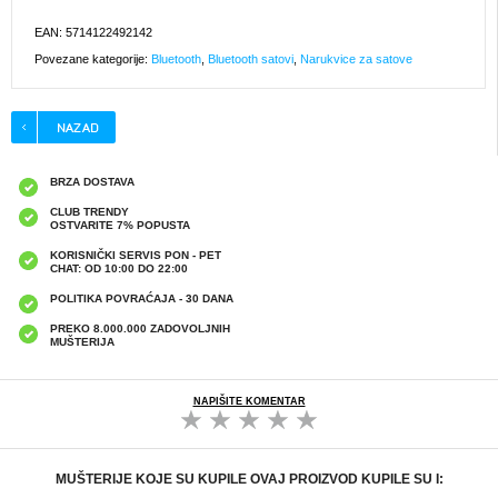
EAN: 5714122492142
Povezane kategorije:
Bluetooth
,
Bluetooth satovi
,
Narukvice za satove
BRZA DOSTAVA
CLUB TRENDY
OSTVARITE 7% POPUSTA
KORISNIČKI SERVIS PON - PET
CHAT: OD 10:00 DO 22:00
POLITIKA POVRAĆAJA - 30 DANA
PREKO 8.000.000 ZADOVOLJNIH
MUŠTERIJA
NAPIŠITE KOMENTAR
MUŠTERIJE KOJE SU KUPILE OVAJ PROIZVOD KUPILE SU I: