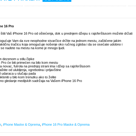
ne 16 Pro
titi Vaš iPhone 16 Pro od oštećenja, dok u prednjem džepu s rajsferšlusom možete držati
ogućuje Vam da sve neophodne stvarčice držite na jednom mestu, zaštićene jakim
aktičnu tračicu koja omogućuje nošenje oko ručnog zgloba i da se osećate udobno i
a se nađete na mestu na kome je mnogo ljudi.
im dezenom u stilu čipke
 Pro će biti primećen na bilo kom mestu
 novac, futrola na prednjoj strani ima i džep sa rajsferšlusom
ite od ulubljenja, ogrebotina i prljavštine
d udaraca u slučaju pada
loniti u bilo kom trenutku ako to želite
dobno gledanje medijskih sadržaja na Vašem iPhone 16 Pro
e
,
iPhone Maske & Oprema
,
iPhone 16 Pro Maske & Oprema