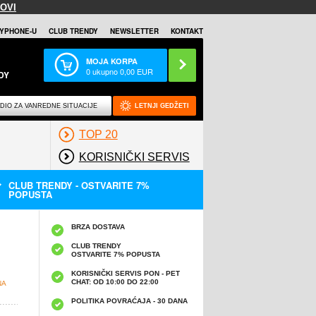
OVI
YPHONE-U
CLUB TRENDY
NEWSLETTER
KONTAKT
MOJA KORPA
0
ukupno
0,00
EUR
DY
DIO ZA VANREDNE SITUACIJE
LETNJI GEDŽETI
TOP 20
KORISNIČKI SERVIS
CLUB TRENDY - OSTVARITE 7%
POPUSTA
BRZA DOSTAVA
CLUB TRENDY
OSTVARITE 7% POPUSTA
KORISNIČKI SERVIS PON - PET
CHAT: OD 10:00 DO 22:00
NA
POLITIKA POVRAĆAJA - 30 DANA