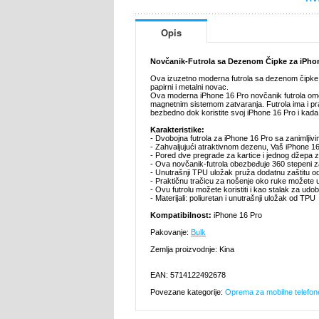
Opis
Novčanik-Futrola sa Dezenom Čipke za iPho
Ova izuzetno moderna futrola sa dezenom čipke š
papirni i metalni novac.
Ova moderna iPhone 16 Pro novčanik futrola om
magnetnim sistemom zatvaranja. Futrola ima i pr
bezbedno dok koristite svoj iPhone 16 Pro i kad
Karakteristike:
- Dvobojna futrola za iPhone 16 Pro sa zanimljiv
- Zahvaljujući atraktivnom dezenu, Vaš iPhone 16
- Pored dve pregrade za kartice i jednog džepa za
- Ova novčanik-futrola obezbeđuje 360 stepeni zašt
- Unutrašnji TPU uložak pruža dodatnu zaštitu o
- Praktičnu tračicu za nošenje oko ruke možete uk
- Ovu futrolu možete koristiti i kao stalak za u
- Materijali: poliuretan i unutrašnji uložak od TPU
Kompatibilnost:
iPhone 16 Pro
Pakovanje:
Bulk
Zemlja proizvodnje: Kina
EAN: 5714122492678
Povezane kategorije:
Oprema za mobilne telefon