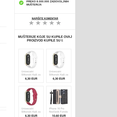
PREKO 8.000.000 ZADOVOLJNIH
MUŠTERIJA
NAPIŠITE KOMENTAR
MUŠTERIJE KOJE SU KUPILE OVAJ
PROIZVOD KUPILE SU I:
Univerzalni
Univerzalni
Silikonski Kaiš za
Silikonski Kaiš za
Pametni Sat -
Pametni Sat -
6,30 EUR
6,30 EUR
12mm - Bela
12mm
Univerzalni
iPhone 16 Pro
Silikonski Kaiš za
Novčanik-Futrola
Pametni Sat -
sa Dezenom
6,30 EUR
10,60 EUR