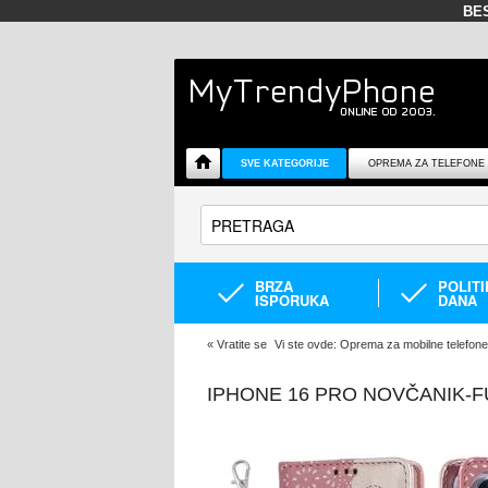
BE
SVE KATEGORIJE
OPREMA ZA TELEFONE
BRZA
POLIT
ISPORUKA
DANA
«
Vratite se
Vi ste ovde:
Oprema za mobilne telefone
IPHONE 16 PRO NOVČANIK-