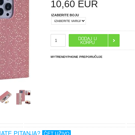
10,60
EUR
IZABERITE BOJU
MYTRENDYPHONE PREPORUČUJE
MATE PITANJA?
ČET UŽIVO