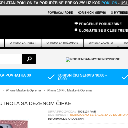
SPLATAN POKLON
ZA PORUDŽBINE PREKO 25€ UZ KOD
POKLON
-
USL
POVRAĆAJ ROBE
KORISNIČKI SERVIS
O MYTREND
PRAĆENJE PORUDŽBINE
ULOGUJTE SE U CLUB TREN
OPREMA ZA TABLET
OPREMA ZA RAČUNARE
OPREMA ZA AUTO
RA
IKA POVRATKA 30
KORISNIČKI SERVIS 10:00 -
18:00
iPhone Maske & Oprema
iPhone 16 Pro Maske & Oprema
FUTROLA SA DEZENOM ČIPKE
ŠIFRA PROIZVODA::
4008134-VAR
DOSTUPNOST:
UOBIČAJENO SE ŠALJE ZA 20 DO 25 DA
INFORMACIJE O DOSTAVI