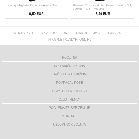
Goobay Magnetni Držač Za Auto - Crni
Huawei P20 Pro Zaštitno Kaljeno Staklo - 9H,
0.3mm, 2.5D - Providno
8,50 EUR
7,40 EUR
MTP DK APS
|
KARLEBOVEJ 59
|
3400 HILLERØD
|
DANSKA
|
INFO@MYTRENDYPHONE.RS
POČETNA
KORISNIČKI SERVIS
PRAĆENJE NARUDŽBINE
POVRAĆAJ ROBE
O MYTRENDYPHONE-U
CLUB TRENDY
POGLEDAJTE SVE ZEMLJE
KONTAKT
USLOVI KORIŠĆENJA