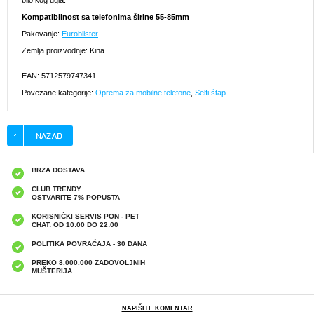
bilo kog ugla.
Kompatibilnost sa telefonima širine 55-85mm
Pakovanje:
Euroblister
Zemlja proizvodnje: Kina
EAN: 5712579747341
Povezane kategorije:
Oprema za mobilne telefone
,
Selfi štap
BRZA DOSTAVA
CLUB TRENDY
OSTVARITE 7% POPUSTA
KORISNIČKI SERVIS PON - PET
CHAT: OD 10:00 DO 22:00
POLITIKA POVRAĆAJA - 30 DANA
PREKO 8.000.000 ZADOVOLJNIH
MUŠTERIJA
NAPIŠITE KOMENTAR