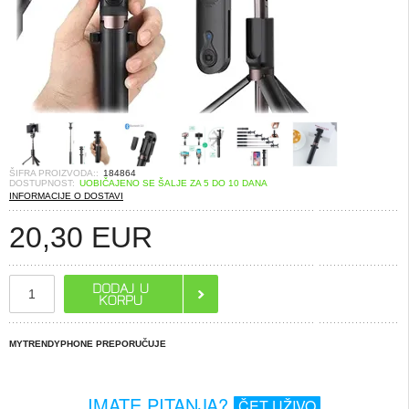
ŠIFRA PROIZVODA::
184864
DOSTUPNOST:
UOBIČAJENO SE ŠALJE ZA 5 DO 10 DANA
INFORMACIJE O DOSTAVI
20,30
EUR
MYTRENDYPHONE PREPORUČUJE
IMATE PITANJA?
ČET UŽIVO