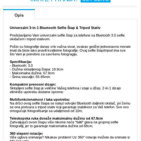
Opis
Univerzalni 3-in-1 Bluetooth Selfie Štap & Tripod Stativ
Predstavljamo Vam univerzalni selfie štap za telefone sa Bluetooth 3.0 selfie
okidačem i tripod stativom.
Pošto su fotografije danas vrlo važna stvar, ovakav gedžet jednostavno morate
imati da biste lako pravili kvalitetne fotografije. Ovaj selfie štap/tripod ima sve
što Vam je potrebno za savršenu fotogragiju.
Specifikacija:
- Bluetooth: 3.0
- Dužina sklopljenog štapa: 19.9cm
- Maksimalna dužina: 67.9cm
- Širina stezaljki: 55-85mm
Kompaktni prenosni dizajn:
Sklopljeni selfie štap je veličine Vašeg telefona i staje u džep. 2-in-1 dizajn
eliminiše upotrebu dodatne opreme.
Multifunkcionalnost i laka upotreba:
Na dršci ovog selfie štapa se nalazi odvojivi Bluetooth daljinski okidač, pri čemu
se ona pretvara u tripod stativ koji garantuje stabilnost za Vaš telefon. Sve ovo
omogućuje fotografisanje sa udaljenosti od 10m.
Teleskopska ruka doseže maksimalnu dužinu od 67.9cm
Zahvaljujući ovom štapu više nikome neće "faliti" glava na grupnoj selfie
fotografiji, jer to garantuje maksimalna dužina od 68cm.
360 stepeni rotacije:
Više uglova snimanja? Nikakav problem! Uz 360° rotacije možete da snimate iz