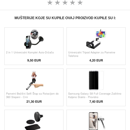
MUŠTERIJE KOJE SU KUPILE OVAJ PROIZVOD KUPILE SU I:
2 in 1 Univerzalni Komplet Auto-Držača
Univerzalni Tripod Adapter za Pametne
Telefone
9,50 EUR
4,20
EUR
Pametni Bežični Selfi Štap sa Rotacijom do
Samsung Galaxy S8 Full Coverage Zaštitno
360 Stepeni - Crni
Kaljeno Staklo - Providno
21,30 EUR
7,40 EUR