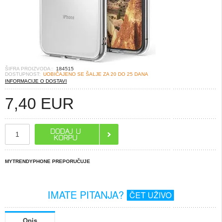
ŠIFRA PROIZVODA::
184515
DOSTUPNOST:
UOBIČAJENO SE ŠALJE ZA 20 DO 25 DANA
INFORMACIJE O DOSTAVI
7,40
EUR
MYTRENDYPHONE PREPORUČUJE
IMATE PITANJA?
ČET UŽIVO
Opis