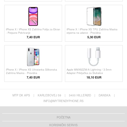
iPhone X / iPhone XS Zaštitna Folija za Ekran
iPhone X / iPhone XS TPU Zaštitna Maska
- Potpuno Pokrivanje
otporna na udarce - Providna
7,40 EUR
5,30 EUR
iPhone X / iPhone XS Ultratanka Silikonska
Apple MMX62ZM/A Lightning / 3.5mm
Zaštitna Maska - Providna
Adapter Priključka za Slušalice
7,40 EUR
18,10 EUR
MTP DK APS
|
KARLEBOVEJ 59
|
3400 HILLERØD
|
DANSKA
|
INFO@MYTRENDYPHONE.RS
POČETNA
KORISNIČKI SERVIS