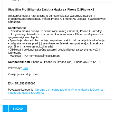
Ultra Slim Pro Silikonska Zaštitna Maska za iPhone X, iPhone XS
Ultratanka maska napravljena je od materijala koji apsorbuju udarce i i
predstavlja barijeru između vašeg iPhone X, iPhone XS uređaja i svakodnevnih
oštećenja.
Karakteristike:
- Providna maska prianja uz nežne ivice vašeg iPhone X, iPhone XS uređaja.
- Dizajnirana je tako da se savršeno uklapa sa vašim iPhone uređajem i ističe
njegovu originalnu lepotu.
- Apsorbuje udarce i obezbeđuje besprekrnu zaštitu od habanja i dr. oštećenja.
- Izdignute ivice na prednjoj strani maske štite ekran sprečavajući kontakt sa
površinom na koju ste odložili uređaj.
- Oblikovani poklopci za bočne tastere i precizni izrezi za lak pristup važnim
funkcijama
- Materijali: TPU (termoplastični poliuretan)
Kompatibilnost:
iPhone X (iPhone 10, iPhone Ten), iPhone XS 5.8" (2018)
Pakovanje:
Bulk
Zemlja proizvodnje: Kina
EAN: 5712579745095
Povezane kategorije:
Oprema za mobilne telefone
,
iPhone Maske & Oprema
,
iPhone XS Maske & Oprema