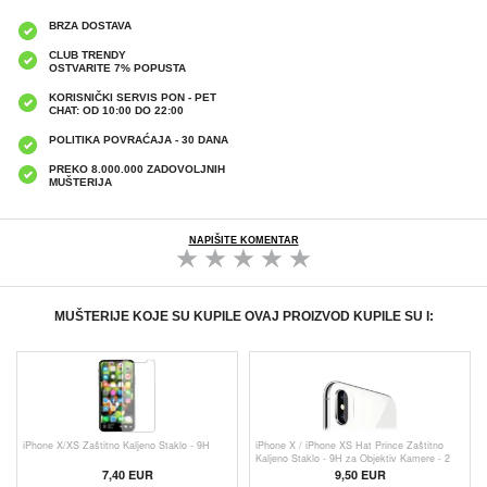
BRZA DOSTAVA
CLUB TRENDY
OSTVARITE 7% POPUSTA
KORISNIČKI SERVIS PON - PET
CHAT: OD 10:00 DO 22:00
POLITIKA POVRAĆAJA - 30 DANA
PREKO 8.000.000 ZADOVOLJNIH
MUŠTERIJA
NAPIŠITE KOMENTAR
MUŠTERIJE KOJE SU KUPILE OVAJ PROIZVOD KUPILE SU I:
iPhone X/XS Zaštitno Kaljeno Staklo - 9H
iPhone X / iPhone XS Hat Prince Zaštitno
Kaljeno Staklo - 9H za Objektiv Kamere - 2
Kom.
7,40 EUR
9,50 EUR