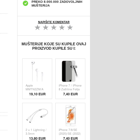
PREKO 8.000.000 ZADOVOLJNIH
MUŠTERIJA
NAPIŠITE KOMENTAR
MUŠTERIJE KOJE SU KUPILE OVAJ
PROIZVOD KUPILE SU I:
Apple
iPhone 7 / iPhone
MMTN2ZM/A
8 Zaštitna Folija
EarPods
Za Ekran - Od
19,10
EUR
7,40 EUR
Slušalice sa
Kaljenog Stakla -
Lightning
Zaštita
Priključkom
Privatnosti
2 u 1 Lightning /
iPhone 7/8/SE
3.5mm
(2020)/SE (2022)
Adapterski
Zaštitna Folija Za
13,80 EUR
7,40 EUR