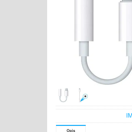
I
Opis