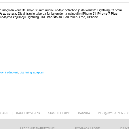
mogli da koristite svoje 3.5mm audio uređaje potrebno je da koristite Lightning / 3.5mm
A adaptera
. Dizajniran je tako da funkcioniše na najnovijim iPhone 7 i
iPhone 7 Plus
uređajima koji imaju Lightning ulaz, kao što su iPod touch, iPad, i iPhone.
vi i adapteri
,
Lightning adapteri
K APS
|
KARLEBOVEJ 59
|
3400 HILLERØD
|
DANSKA
|
INFO@MYTRENDYPHO
PRAĆENJE NARUDŽBINE
POVRAĆAJ ROBE
O MY