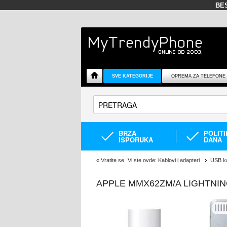
BE
SVE KATEGORIJE
OPREMA ZA TELEFONE
BRZA
POLIT
ISPORUKA
DANA
«
Vratite se
Vi ste ovde:
Kablovi i adapteri
USB ka
APPLE MMX62ZM/A LIGHTNIN