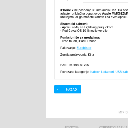
iPhone 7
ne poseduje 3.5mm audio ulaz. Da biste 
adapter priključka poput ovog
Apple MMX62ZM/
uređajima, ali ga možete koristiti i sa svim Apple 
Sistemski zahtevi:
- Apple uređaj sa Lightning priključkom
- Podržava iOS 10 ili novije verzije.
Funkcioniše sa uređajima:
- iPod touch, iPad i iPhone
Pakovanje:
Euroblister
Zemlja proizvodnje: Kina
EAN: 190198001795
Povezane kategorije:
Kablovi i adapteri
,
USB kablo
MTP D
POČETNA
KORISNIČKI SERVIS