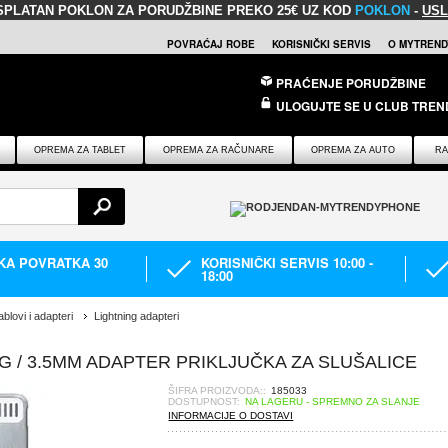
SPLATAN POKLON
ZA PORUDŽBINE PREKO 25€ UZ KOD
POKLON
-
USL
POVRAĆAJ ROBE
KORISNIČKI SERVIS
O MYTREND
PRAĆENJE PORUDŽBINE
ULOGUJTE SE U CLUB TREN
OPREMA ZA TABLET
OPREMA ZA RAČUNARE
OPREMA ZA AUTO
RA
IKA POVRATKA 30
KORISNIČKI SERVIS 10:00 -
18:00
blovi i adapteri
Lightning adapteri
G / 3.5MM ADAPTER PRIKLJUČKA ZA SLUŠALICE
ŠIFRA PROIZVODA::
185033
DOSTUPNOST:
NA LAGERU - SPREMNO ZA SLANJE
INFORMACIJE O DOSTAVI