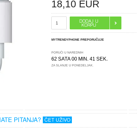
18,10
EUR
MYTRENDYPHONE PREPORUČUJE
PORUČI U NAREDNIH
62 SATA 00 MIN. 40 SEK.
ZA SLANJE U PONEDELJAK.
MATE PITANJA?
ČET UŽIVO