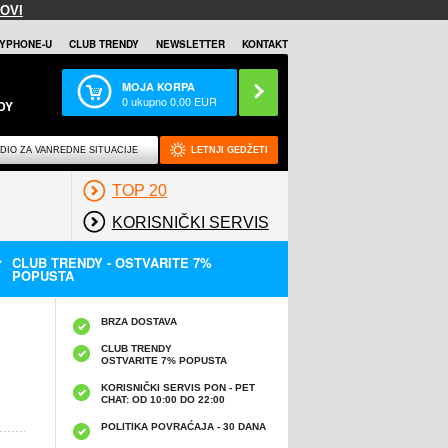
OVI
YPHONE-U
CLUB TRENDY
NEWSLETTER
KONTAKT
MOJA KORPA
0
ukupno
0,00
EUR
DY
DIO ZA VANREDNE SITUACIJE
LETNJI GEDŽETI
TOP 20
KORISNIČKI SERVIS
CLUB TRENDY - OSTVARITE 7%
POPUSTA
BRZA DOSTAVA
CLUB TRENDY
OSTVARITE 7% POPUSTA
KORISNIČKI SERVIS PON - PET
CHAT: OD 10:00 DO 22:00
POLITIKA POVRAĆAJA - 30 DANA