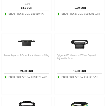
13,80
8,50
EUR
10,60
EUR
BROJ PROIZVODA:
251619-VAR
BROJ PROIZVODA:
3013081-VAR
Araree Aquaproof Cross Pack Waterproof Bag
Spigen A620 Waterproof Waist Bag with
Adjustable Strap
21,30
EUR
12,80
EUR
BROJ PROIZVODA:
3013079-VAR
BROJ PROIZVODA:
252141-VAR