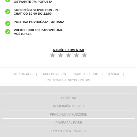
OSTVARITE 7% POPUSTA
KORISNIČKI SERVIS PON - PET
CHAT: OD 10:00 DO 22:00
POLITIKA POVRAĆAJA - 30 DANA
PREKO 8.000.000 ZADOVOLJNIH
MUŠTERIJA
NAPIŠITE KOMENTAR
MTP DK APS
|
KARLEBOVEJ 59
|
3400 HILLERØD
|
DANSKA
|
INFO@MYTRENDYPHONE.RS
POČETNA
KORISNIČKI SERVIS
PRAĆENJE NARUDŽBINE
POVRAĆAJ ROBE
O MYTRENDYPHONE-U