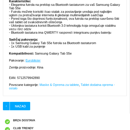
Karakteristike:
- Elegantna futrola na preklop sa Bluetooth tastaturom za vaš Samsung Galaxy
Tab S5e
- Futrolu možete koristiti i kao stalak za postavljanje uređaja pod najboljim
uglom za pretraživanje interneta ili gledanje multimedijalnih sadržaja
- Pored toga što doprinosi funkcionalnosti, ova futrola na preklop savršeno štiti
vaš tablet od svakodnevnih oštećenja
- Uklonjiva tastatura koristi Bluetooth 3.0 tehnologiju koja omogućuje stabilnu
vezu i brz odziv
- Bluetooth tastatura ima QWERTY raspored i integrisanu punjivu bateriju
Sadržaj pakovanja:
- 1x Samsung Galaxy Tab S5e futrola sa Bluetooth tastaturom
- 1x USB kabl za punjenje
Kompatibilnost:
Samsung Galaxy Tab S5e
Pakovanje:
Euroblister
Zemlja proizvodnje: Kina
EAN: 5712579942890
Povezane kategorije:
Maske & Oprema za tablete
,
Tablet dodatna oprema -
ostalo
BRZA DOSTAVA
CLUB TRENDY