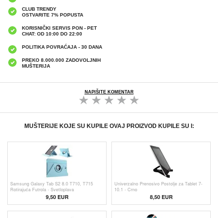
CLUB TRENDY
OSTVARITE 7% POPUSTA
KORISNIČKI SERVIS PON - PET
CHAT: OD 10:00 DO 22:00
POLITIKA POVRAĆAJA - 30 DANA
PREKO 8.000.000 ZADOVOLJNIH
MUŠTERIJA
NAPIŠITE KOMENTAR
MUŠTERIJE KOJE SU KUPILE OVAJ PROIZVOD KUPILE SU I:
Samsung Galaxy Tab S2 8.0 T710, T715
Univerzalno Prenosivo Postolje za Tablet 7-
Rotirajuća Futrola - Svetloplava
10.1 - Crno
9,50 EUR
8,50 EUR