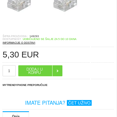
ŠIFRA PROIZVODA::
149293
DOSTUPNOST:
UOBIČAJENO SE ŠALJE ZA 5 DO 10 DANA
INFORMACIJE O DOSTAVI
5,30
EUR
MYTRENDYPHONE PREPORUČUJE
IMATE PITANJA?
ČET UŽIVO
Opis