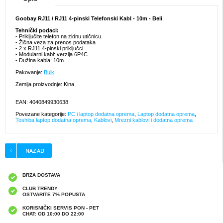
Goobay RJ11 / RJ11 4-pinski Telefonski Kabl - 10m - Beli
Tehnički podaci:
- Priključite telefon na zidnu utičnicu.
- Žična veza za prenos podataka
- 2 x RJ11 4-pinski priključci
- Modularni kabl: verzija 6P4C
- Dužina kabla: 10m
Pakovanje:
Bulk
Zemlja proizvodnje: Kina
EAN: 4040849930638
Povezane kategorije:
PC i laptop dodatna oprema
,
Laptop dodatna oprema
,
Toshiba laptop dodatna oprema
,
Kablovi
,
Mrezni kablovi i dodatna oprema
BRZA DOSTAVA
CLUB TRENDY
OSTVARITE 7% POPUSTA
KORISNIČKI SERVIS PON - PET
CHAT: OD 10:00 DO 22:00