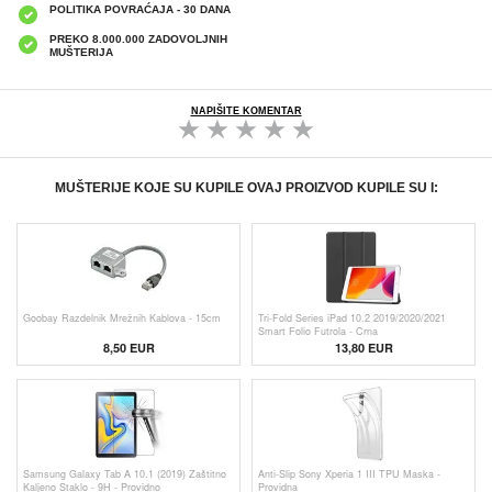
POLITIKA POVRAĆAJA - 30 DANA
PREKO 8.000.000 ZADOVOLJNIH
MUŠTERIJA
NAPIŠITE KOMENTAR
MUŠTERIJE KOJE SU KUPILE OVAJ PROIZVOD KUPILE SU I:
Goobay Razdelnik Mrežnih Kablova - 15cm
Tri-Fold Series iPad 10.2 2019/2020/2021
Smart Folio Futrola - Crna
8,50 EUR
13,80 EUR
Samsung Galaxy Tab A 10.1 (2019) Zaštitno
Anti-Slip Sony Xperia 1 III TPU Maska -
Kaljeno Staklo - 9H - Providno
Providna