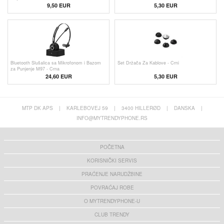
9,50 EUR
5,30 EUR
Bluetooth Slušalica sa Mikrofonom i Bazom
Set Držača Za Kablove - Crni
za Punjenje M97 - Crna
24,60 EUR
5,30 EUR
MTP DK APS
|
KARLEBOVEJ 59
|
3400 HILLERØD
|
DANSKA
|
INFO@MYTRENDYPHONE.RS
POČETNA
KORISNIČKI SERVIS
PRAĆENJE NARUDŽBINE
POVRAĆAJ ROBE
O MYTRENDYPHONE-U
CLUB TRENDY