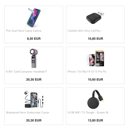
Prio Dual Nano Liquid Zaštita
Carlinkit Mini Ultra CarPlay /
8,50 EUR
16,80 EUR
K-801 Cold-Compress Handheld F
iPhone 17e/16e/14/13/13 Pro Pa
20,30 EUR
10,60 EUR
Waterproof 8mm Endoscope Camer
G13B WiFi TV Dongle / Screen M
20,30 EUR
13,80 EUR