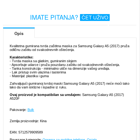
IMATE PITANJA?
ČET UŽIVO
Opis
Kvalitetna gumirana tvrda zaštitna maska za Samsung Galaxy A5 (2017) pruža
odličnu zaštitu od svakodnevnih oštećenja.
Karakteristike:
- Tvrda maska sa glatkim, gumiranim slojem
- Apsorbuje udarce i pruža pouzdanu zaštitu od svakodnevnih oštećenja.
- Tanka konstrukcija - minimalno utiče na dimenzije vašeg uređaja.
- Lak pristup svim ulazima i tasterima
- Materijal: plastika i guma
Zahvaljujući gumiranoj tvrdoj maski Samsung Galaxy A5 (2017) neće moći tako
lako da vam isklizne i ispadne iz ruku.
Ovaj proizvod je kompatibilan sa uređajem:
Samsung Galaxy A5 (2017)
A520F
Pakovanje:
Bulk
Zemlja proizvodnje: Kina
EAN: 5712579909589
Povezane kategorije:
Oprema za mobilne telefone
,
Ostalo