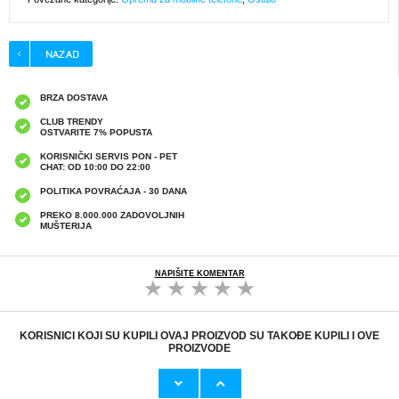
BRZA DOSTAVA
CLUB TRENDY
OSTVARITE 7% POPUSTA
KORISNIČKI SERVIS PON - PET
CHAT: OD 10:00 DO 22:00
POLITIKA POVRAĆAJA - 30 DANA
PREKO 8.000.000 ZADOVOLJNIH
MUŠTERIJA
NAPIŠITE KOMENTAR
KORISNICI KOJI SU KUPILI OVAJ PROIZVOD SU TAKOĐE KUPILI I OVE
PROIZVODE
Originalni Apple MHJE3ZM/A USB
Originalni Apple Lightning Kab
19,20 EUR
9,50 EUR