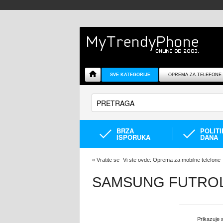
SVE KATEGORIJE
OPREMA ZA TELEFONE
BRZA
POLIT
ISPORUKA
DANA
«
Vratite se
Vi ste ovde:
Oprema za mobilne telefone
SAMSUNG FUTROL
Prikazuje