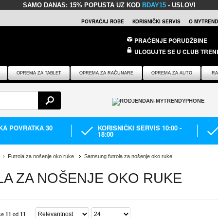
SAMO DANAS:
15% POPUSTA UZ KOD
BDAY15
-
USLOVI
POVRAĆAJ ROBE
KORISNIČKI SERVIS
O MYTREND
PRAĆENJE PORUDŽBINE
ULOGUJTE SE U CLUB TREN
OPREMA ZA TABLET
OPREMA ZA RAČUNARE
OPREMA ZA AUTO
RA
IKA POVRATKA 30
KORISNIČKI SERVIS 10:00 -
18:00
Futrola za nošenje oko ruke
Samsung futrola za nošenje oko ruke
A ZA NOŠENJE OKO RUKE
 se
od
11
11