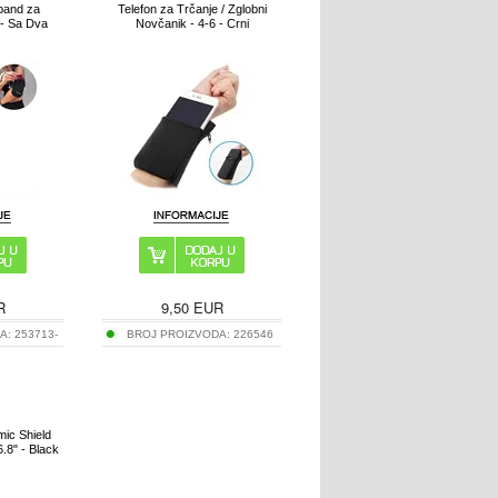
band za
Telefon za Trčanje / Zglobni
 - Sa Dva
Novčanik - 4-6 - Crni
R
9,50
EUR
DA:
253713-
BROJ PROIZVODA:
226546
ic Shield
.8" - Black