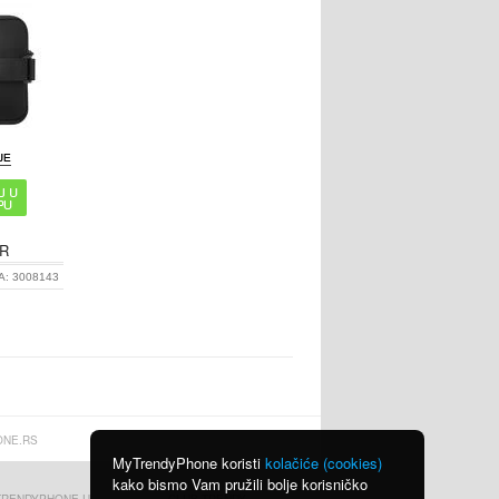
R
A:
3008143
NE.RS
MyTrendyPhone koristi
kolačiće (cookies)
kako bismo Vam pružili bolje korisničko