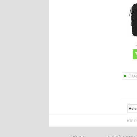
BROJ
MTP D