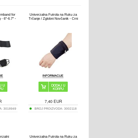
rmband for
Univerzalna Futrola na Ruku za
- 6"-6.7" -
Trčanje / Zglobni Novčanik - Crni
R
7,40
EUR
A:
3018949
BROJ PROIZVODA:
3002118
rzalni
Univerzalna Futrola na Ruku za