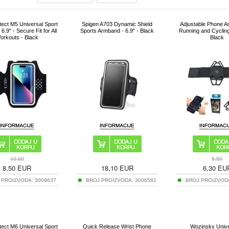
tect M5 Universal Sport
Spigen A703 Dynamic Shield
Adjustable Phone A
.9" - Secure Fit for All
Sports Armband - 6.9" - Black
Running and Cycling 
orkouts - Black
Black
10,60
8,50
8,50
EUR
18,10
EUR
6,30
EU
 PROIZVODA:
3009637
BROJ PROIZVODA:
3006582
BROJ PROIZVOD
tect M6 Universal Sport
Quick Release Wrist Phone
Wozinsky Unive