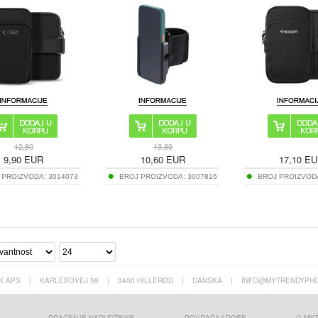
12,80
13,80
9,90
EUR
10,60
EUR
17,10
EU
 PROIZVODA:
3014073
BROJ PROIZVODA:
3007816
BROJ PROIZVOD
K APS
|
KARLEBOVEJ 59
|
3400 HILLERØD
|
DANSKA
|
INFO@MYTRENDYPHO