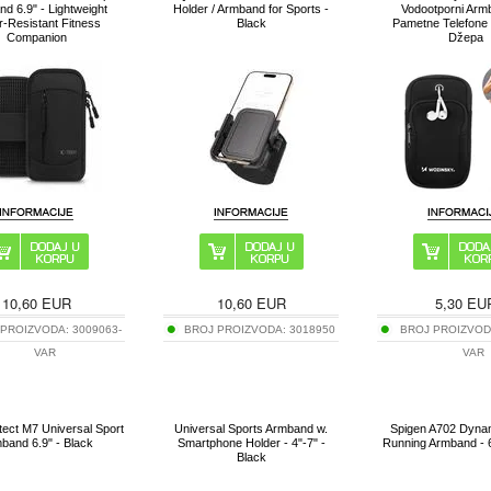
d 6.9" - Lightweight
Holder / Armband for Sports -
Vodootporni Arm
r-Resistant Fitness
Black
Pametne Telefone
Companion
Džepa
10,60
EUR
10,60
EUR
5,30
EU
 PROIZVODA:
3009063-
BROJ PROIZVODA:
3018950
BROJ PROIZVO
VAR
VAR
tect M7 Universal Sport
Universal Sports Armband w.
Spigen A702 Dynam
band 6.9" - Black
Smartphone Holder - 4"-7" -
Running Armband - 6
Black