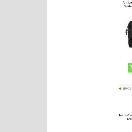
Armban
Wate
BROJ
Tech-Pro
Arm