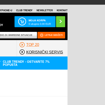
YPHONE-U
CLUB TRENDY
NEWSLETTER
KONTAKT
MOJA KORPA
0
ukupno
0,00
EUR
DY
DIO ZA VANREDNE SITUACIJE
LETNJI GEDŽETI
TOP 20
KORISNIČKI SERVIS
CLUB TRENDY - OSTVARITE 7%
POPUSTA