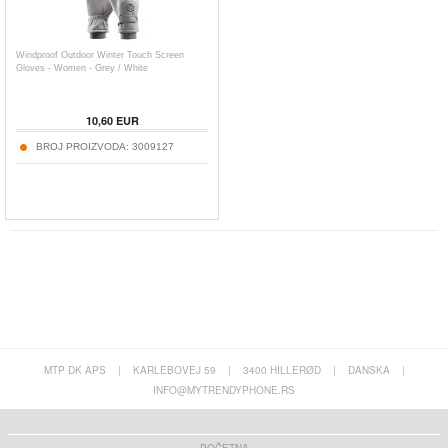
Windproof Outdoor Winter Touch Screen
Gloves - Women - Grey / White
10,60
EUR
BROJ PROIZVODA:
3009127
MTP DK APS
|
KARLEBOVEJ 59
|
3400 HILLERØD
|
DANSKA
|
INFO@MYTRENDYPHONE.RS