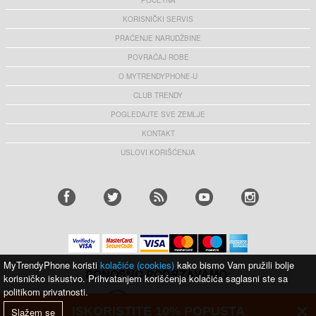
POČETNA
KORISNIČKI SERVIS
PRAĆENJE NARUDŽBINE
POVRAĆAJ ROBE
O MYTRENDYPHONE-U
CLUB TRENDY
POGLEDAJTE SVE ZEMLJE
KONTAKT
USLOVI KORIŠĆENJA
MyTrendyPhone koristi
kolačiće (cookies)
kako bismo Vam pružili bolje
PONOSNO PODRŽAVAMO:
korisničko iskustvo. Prihvatanjem korišćenja kolačića saglasni ste sa
politikom privatnosti.
ISKORISTITE 10% POPUSTA
Slažem se