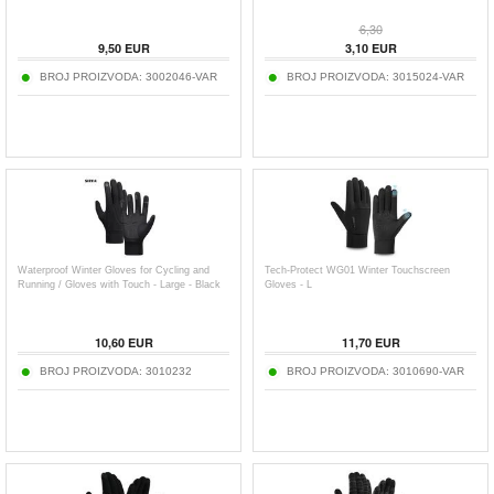
6,30
9,50
EUR
3,10
EUR
BROJ PROIZVODA:
3002046-VAR
BROJ PROIZVODA:
3015024-VAR
Waterproof Winter Gloves for Cycling and
Tech-Protect WG01 Winter Touchscreen
Running / Gloves with Touch - Large - Black
Gloves - L
10,60
EUR
11,70
EUR
BROJ PROIZVODA:
3010232
BROJ PROIZVODA:
3010690-VAR