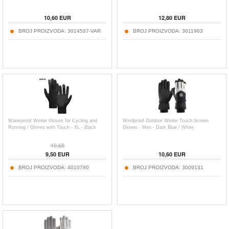
10,60
EUR
12,80
EUR
BROJ PROIZVODA:
3014537-VAR
BROJ PROIZVODA:
3011963
Waterproof Winter Gloves for Cycling and
Windproof Outdoor Winter Touch Screen
Running / Gloves with Touch - XL - Black
Gloves - Men - Dark Blue / White
10,60
9,50
EUR
10,60
EUR
BROJ PROIZVODA:
4010780
BROJ PROIZVODA:
3009131