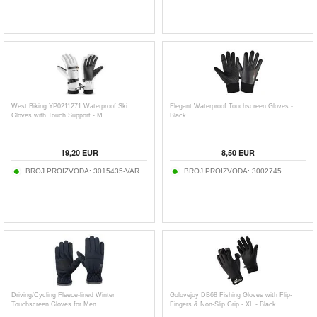
West Biking YP0211271 Waterproof Ski
Elegant Waterproof Touchscreen Gloves -
Gloves with Touch Support - M
Black
19,20
EUR
8,50
EUR
BROJ PROIZVODA:
3015435-VAR
BROJ PROIZVODA:
3002745
Driving/Cycling Fleece-lined Winter
Golovejoy DB68 Fishing Gloves with Flip-
Touchscreen Gloves for Men
Fingers & Non-Slip Grip - XL - Black