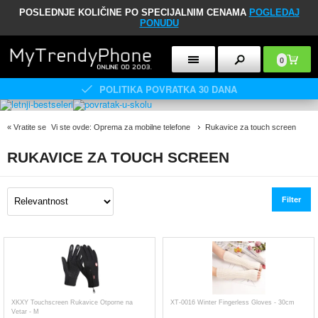
POSLEDNJE KOLIČINE PO SPECIJALNIM CENAMA
POGLEDAJ
PONUDU
0
POLITIKA POVRATKA 30 DANA
«
Vratite se
Vi ste ovde:
Oprema za mobilne telefone
Rukavice za touch screen
RUKAVICE ZA TOUCH SCREEN
Filter
XKXY Touchscreen Rukavice Otporne na
XT-0016 Winter Fingerless Gloves - 30cm
Vetar - M