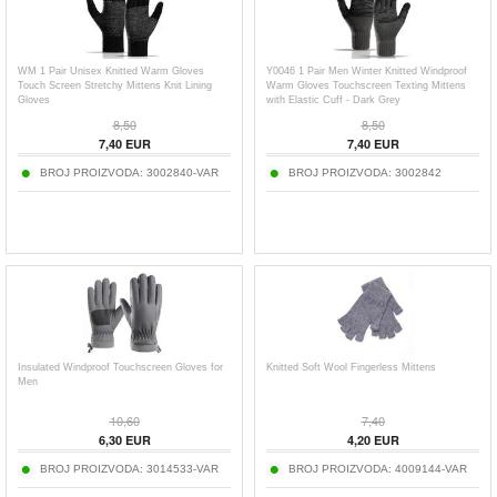
WM 1 Pair Unisex Knitted Warm Gloves
Y0046 1 Pair Men Winter Knitted Windproof
Touch Screen Stretchy Mittens Knit Lining
Warm Gloves Touchscreen Texting Mittens
Gloves
with Elastic Cuff - Dark Grey
8,50
8,50
7,40
EUR
7,40
EUR
BROJ PROIZVODA:
3002840-VAR
BROJ PROIZVODA:
3002842
Insulated Windproof Touchscreen Gloves for
Knitted Soft Wool Fingerless Mittens
Men
10,60
7,40
6,30
EUR
4,20
EUR
BROJ PROIZVODA:
3014533-VAR
BROJ PROIZVODA:
4009144-VAR