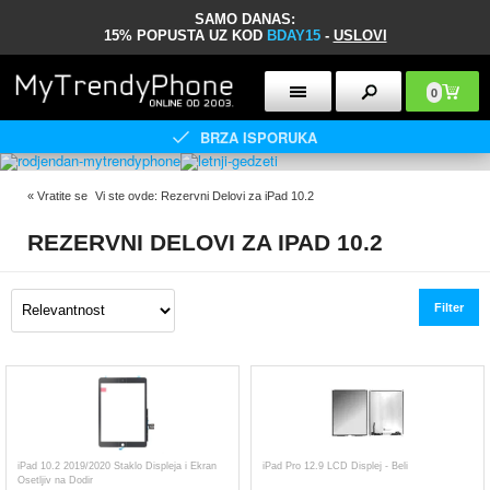
SAMO DANAS:
15% POPUSTA UZ KOD
BDAY15
-
USLOVI
0
BRZA ISPORUKA
«
Vratite se
Vi ste ovde:
Rezervni Delovi za iPad 10.2
REZERVNI DELOVI ZA IPAD 10.2
Filter
iPad 10.2 2019/2020 Staklo Displeja i Ekran
iPad Pro 12.9 LCD Displej - Beli
Osetljiv na Dodir