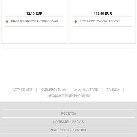
32,10
EUR
112,50
EUR
BROJ PROIZVODA:
208655-VAR
BROJ PROIZVODA:
208654
MTP DK APS
|
KARLEBOVEJ 59
|
3400 HILLERØD
|
DANSKA
|
INFO@MYTRENDYPHONE.RS
POČETNA
KORISNIČKI SERVIS
PRAĆENJE NARUDŽBINE