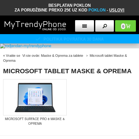
BESPLATAN POKLON
ZA PORUDŽBINE PREKO 25€ UZ KOD
POKLON
-
USLOVI
0
POLITIKA POVRATKA 30 DANA
«
Vratite se
Vi ste ovde:
Maske & Oprema za tablete
Microsoft tablet Maske &
Oprema
MICROSOFT TABLET MASKE & OPREMA
MICROSOFT SURFACE PRO 8 MASKE &
OPREMA