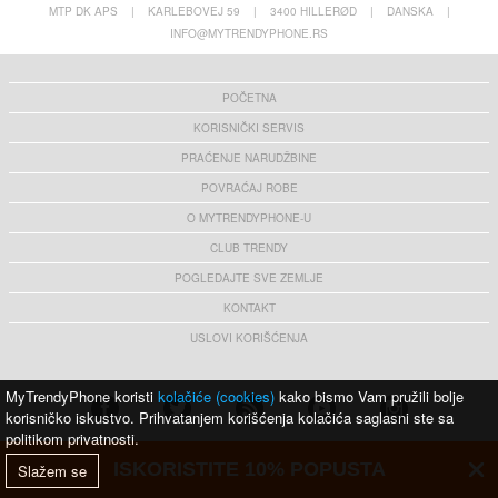
MTP DK APS
|
KARLEBOVEJ 59
|
3400 HILLERØD
|
DANSKA
|
INFO@MYTRENDYPHONE.RS
POČETNA
KORISNIČKI SERVIS
PRAĆENJE NARUDŽBINE
POVRAĆAJ ROBE
O MYTRENDYPHONE-U
CLUB TRENDY
POGLEDAJTE SVE ZEMLJE
KONTAKT
USLOVI KORIŠĆENJA
MyTrendyPhone koristi
kolačiće (cookies)
kako bismo Vam pružili bolje
korisničko iskustvo. Prihvatanjem korišćenja kolačića saglasni ste sa
politikom privatnosti.
ISKORISTITE 10% POPUSTA
Slažem se