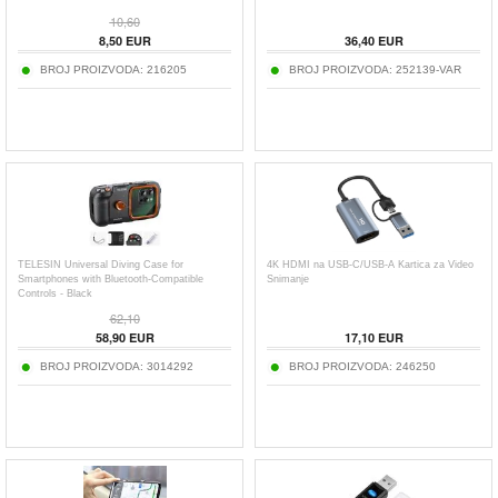
10,60
8,50
EUR
36,40
EUR
BROJ PROIZVODA:
216205
BROJ PROIZVODA:
252139-VAR
TELESIN Universal Diving Case for
4K HDMI na USB-C/USB-A Kartica za Video
Smartphones with Bluetooth-Compatible
Snimanje
Controls - Black
62,10
58,90
EUR
17,10
EUR
BROJ PROIZVODA:
3014292
BROJ PROIZVODA:
246250