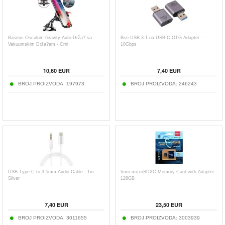
Baseus Osculum Gravity Auto-Drža? sa
Brzi USB 3.1 na USB-C OTG Adapter -
Vakuumskim Drža?em - Crni
10Gbps
10,60
EUR
7,40
EUR
BROJ PROIZVODA:
197973
BROJ PROIZVODA:
246243
USB Type-C to 3.5mm Audio Cable - 1m -
Imro microSDXC Memory Card with Adapter -
Silver
128GB
7,40
EUR
23,50
EUR
BROJ PROIZVODA:
3011655
BROJ PROIZVODA:
3003939