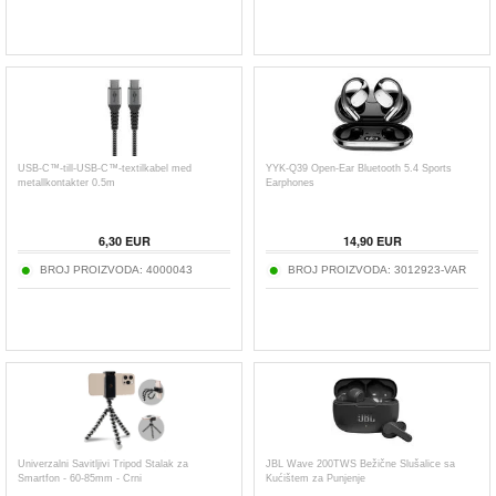
USB-C™-till-USB-C™-textilkabel med
YYK-Q39 Open-Ear Bluetooth 5.4 Sports
metallkontakter 0.5m
Earphones
6,30
EUR
14,90
EUR
BROJ PROIZVODA:
4000043
BROJ PROIZVODA:
3012923-VAR
Univerzalni Savitljivi Tripod Stalak za
JBL Wave 200TWS Bežične Slušalice sa
Smartfon - 60-85mm - Crni
Kućištem za Punjenje