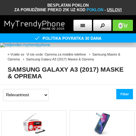
BESPLATAN POKLON
ZA PORUDŽBINE PREKO 25€ UZ KOD
POKLON
-
USLOVI
0
POLITIKA POVRATKA 30 DANA
«
Vratite se
Vi ste ovde:
Oprema za mobilne telefone
Samsung Maske &
Oprema
Samsung Galaxy A3 (2017) Maske & Oprema
SAMSUNG GALAXY A3 (2017) MASKE
& OPREMA
Filter