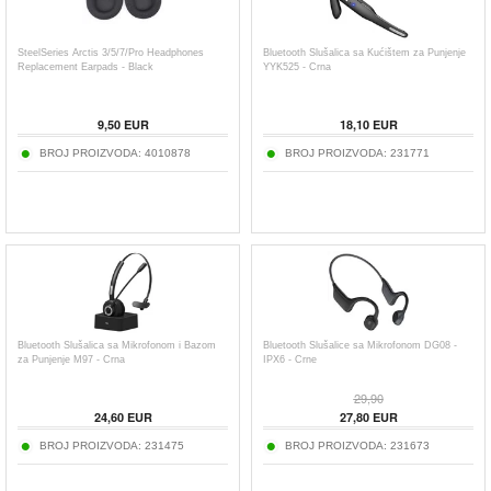
SteelSeries Arctis 3/5/7/Pro Headphones
Bluetooth Slušalica sa Kućištem za Punjenje
Replacement Earpads - Black
YYK525 - Crna
9,50
EUR
18,10
EUR
BROJ PROIZVODA:
4010878
BROJ PROIZVODA:
231771
Bluetooth Slušalica sa Mikrofonom i Bazom
Bluetooth Slušalice sa Mikrofonom DG08 -
za Punjenje M97 - Crna
IPX6 - Crne
29,90
24,60
EUR
27,80
EUR
BROJ PROIZVODA:
231475
BROJ PROIZVODA:
231673