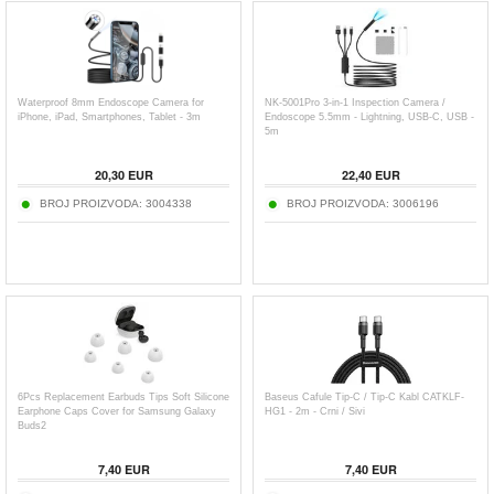
Waterproof 8mm Endoscope Camera for
NK-5001Pro 3-in-1 Inspection Camera /
iPhone, iPad, Smartphones, Tablet - 3m
Endoscope 5.5mm - Lightning, USB-C, USB -
5m
20,30
EUR
22,40
EUR
BROJ PROIZVODA:
3004338
BROJ PROIZVODA:
3006196
6Pcs Replacement Earbuds Tips Soft Silicone
Baseus Cafule Tip-C / Tip-C Kabl CATKLF-
Earphone Caps Cover for Samsung Galaxy
HG1 - 2m - Crni / Sivi
Buds2
7,40
EUR
7,40
EUR