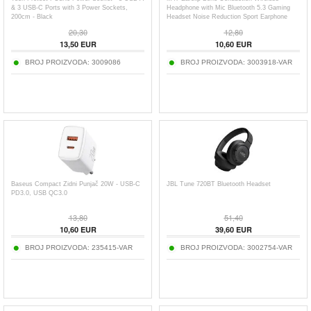
& 3 USB-C Ports with 3 Power Sockets,
Headphone with Mic Bluetooth 5.3 Gaming
200cm - Black
Headset Noise Reduction Sport Earphone
20,30
12,80
13,50
EUR
10,60
EUR
BROJ PROIZVODA:
3009086
BROJ PROIZVODA:
3003918-VAR
Baseus Compact Zidni Punjač 20W - USB-C
JBL Tune 720BT Bluetooth Headset
PD3.0, USB QC3.0
13,80
51,40
10,60
EUR
39,60
EUR
BROJ PROIZVODA:
235415-VAR
BROJ PROIZVODA:
3002754-VAR