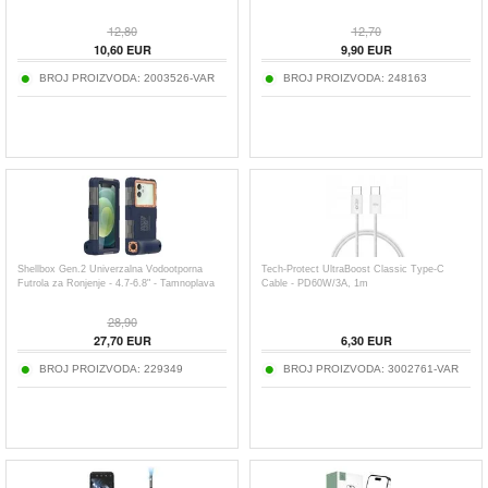
12,80
12,70
10,60
EUR
9,90
EUR
BROJ PROIZVODA:
2003526-VAR
BROJ PROIZVODA:
248163
Shellbox Gen.2 Univerzalna Vodootporna
Tech-Protect UltraBoost Classic Type-C
Futrola za Ronjenje - 4.7-6.8" - Tamnoplava
Cable - PD60W/3A, 1m
28,90
27,70
EUR
6,30
EUR
BROJ PROIZVODA:
229349
BROJ PROIZVODA:
3002761-VAR