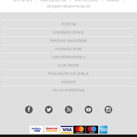
MTP DK APS
|
KARLEBOVEJ 59
|
3400 HILLERØD
|
DANSKA
|
INFO@MYTRENDYPHONE.RS
POČETNA
KORISNIČKI SERVIS
PRAĆENJE NARUDŽBINE
POVRAĆAJ ROBE
O MYTRENDYPHONE-U
CLUB TRENDY
POGLEDAJTE SVE ZEMLJE
KONTAKT
USLOVI KORIŠĆENJA