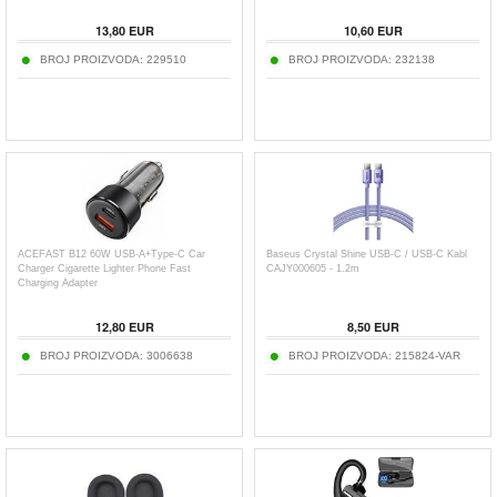
13,80
EUR
10,60
EUR
BROJ PROIZVODA:
229510
BROJ PROIZVODA:
232138
ACEFAST B12 60W USB-A+Type-C Car
Baseus Crystal Shine USB-C / USB-C Kabl
Charger Cigarette Lighter Phone Fast
CAJY000605 - 1.2m
Charging Adapter
12,80
EUR
8,50
EUR
BROJ PROIZVODA:
3006638
BROJ PROIZVODA:
215824-VAR