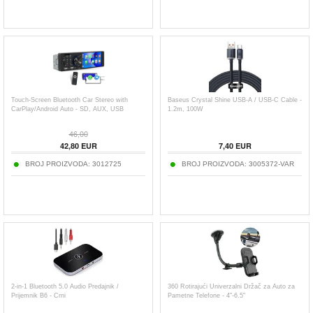
Touch-Screen Bluetooth Car Stereo with
Baseus Crystal Shine USB-A / USB-C Cable -
CarPlay/Android Auto - SD, AUX, USB
1.2m, 100W
46,00
42,80
EUR
7,40
EUR
BROJ PROIZVODA:
3012725
BROJ PROIZVODA:
3005372-VAR
2-in-1 Bluetooth 5.0 Audio Predajnik /
360 Rotirajući Univerzalni Držač za Auto za
Prijemnik B6 - Crni
Pametne Telefone - 4"-6.5"