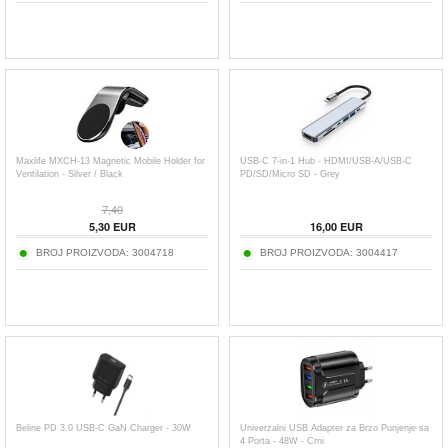
Maxlife MXCH-13 Magnetic Mobile Holder for
USB-C 7-in-1 Hub - HDMI/USB-A/USB-C
Ventilation - Silver / Black
PD/SD/Micro SD - Grey
7,40
5,30
EUR
16,00
EUR
BROJ PROIZVODA:
3004718
BROJ PROIZVODA:
3004417
Beline PD 3.0 USB-C GaN Charger - 30W
Univerzalni USB Adapter za Brzo Punjenje sa
4 Porta - 48W - Crni