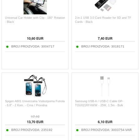
Universal Car Holder with Clip - 180° Rotation
2-in-1 USB 3.0 Card Reader for SD and TF
- Black
Cards - Black
10,60
EUR
7,40
EUR
BROJ PROIZVODA:
3004717
BROJ PROIZVODA:
3018171
Spigen A601 Univerzalna Vodootporna Futrola
Samsung USB-A / USB-C Cable GP-
- 6.8" - 2 Kom. - Crna / Providna
TOU021RFAWW - 25W, 1.5m - Bulk
17,10
13,70
EUR
6,10
EUR
BROJ PROIZVODA:
235192
BROJ PROIZVODA:
3003754-VAR