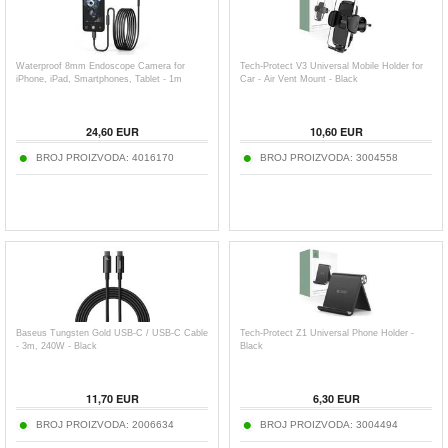
Waterproof 8mm Endoscope Camera for
Tech-Protect V3 Universal Mobile Holder for
iPhone, iPad, Smartphones, Tablet - 1m
Car - Air Vent Mount - Black
24,60
EUR
10,60
EUR
BROJ PROIZVODA:
4016170
BROJ PROIZVODA:
3004558
Baseus Tungsten Gold USB-C / USB-C Cable
Tech-Protect Z1 Universal Phone Holder -
- 3m, 240W - Black
Black
11,70
EUR
6,30
EUR
BROJ PROIZVODA:
2006634
BROJ PROIZVODA:
3004494