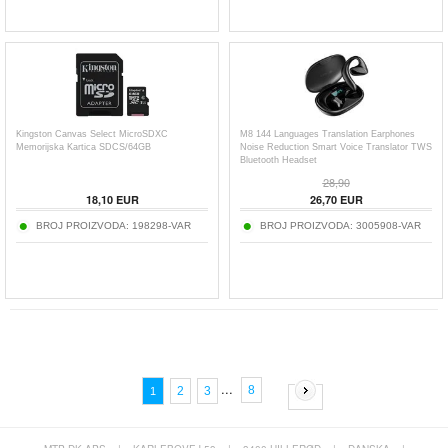
Kingston Canvas Select MicroSDXC
M8 144 Languages Translation Earphones
Memorijska Kartica SDCS/64GB
Noise Reduction Smart Voice Translator TWS
Bluetooth Headset
28,90
18,10
EUR
26,70
EUR
BROJ PROIZVODA:
198298-VAR
BROJ PROIZVODA:
3005908-VAR
...
8
2
3
1