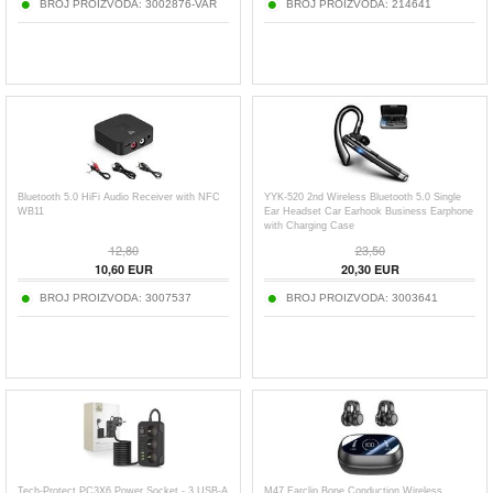
BROJ PROIZVODA:
3002876-VAR
BROJ PROIZVODA:
214641
Bluetooth 5.0 HiFi Audio Receiver with NFC
YYK-520 2nd Wireless Bluetooth 5.0 Single
WB11
Ear Headset Car Earhook Business Earphone
with Charging Case
12,80
23,50
10,60
EUR
20,30
EUR
BROJ PROIZVODA:
3007537
BROJ PROIZVODA:
3003641
Tech-Protect PC3X6 Power Socket - 3 USB-A
M47 Earclip Bone Conduction Wireless