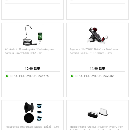
PC Android Boroskopska / Endoskopska
Joyroom JR-ZS288 Držač za Telefon na
Kamera - microUSB, IP67 - 1m
Korman Bicikla - 118-180mm - Crni
10,60
EUR
14,90
EUR
BROJ PROIZVODA:
246675
BROJ PROIZVODA:
247082
PopSockets Univerzalni Stalak i Držač - Crni
Mobile Phone Anti-dust Plug for Type-C Port