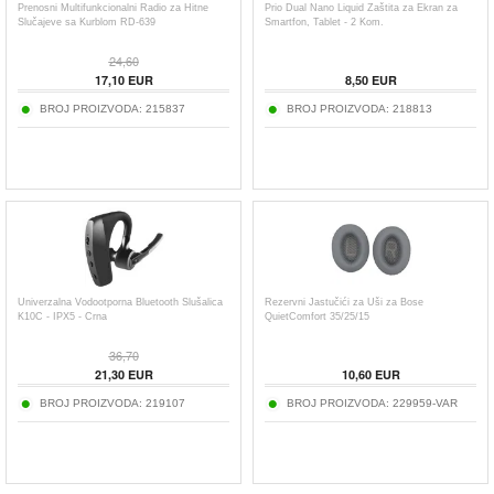
Prenosni Multifunkcionalni Radio za Hitne
Prio Dual Nano Liquid Zaštita za Ekran za
Slučajeve sa Kurblom RD-639
Smartfon, Tablet - 2 Kom.
24,60
17,10
EUR
8,50
EUR
BROJ PROIZVODA:
215837
BROJ PROIZVODA:
218813
Univerzalna Vodootporna Bluetooth Slušalica
Rezervni Jastučići za Uši za Bose
K10C - IPX5 - Crna
QuietComfort 35/25/15
36,70
21,30
EUR
10,60
EUR
BROJ PROIZVODA:
219107
BROJ PROIZVODA:
229959-VAR