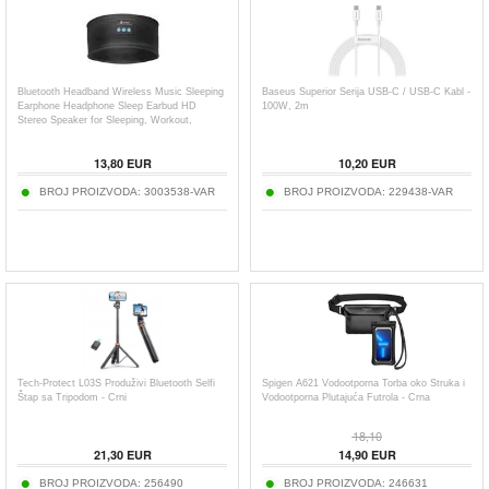
Bluetooth Headband Wireless Music Sleeping
Baseus Superior Serija USB-C / USB-C Kabl -
Earphone Headphone Sleep Earbud HD
100W, 2m
Stereo Speaker for Sleeping, Workout,
Jogging, Yoga
13,80
EUR
10,20
EUR
BROJ PROIZVODA:
3003538-VAR
BROJ PROIZVODA:
229438-VAR
Tech-Protect L03S Produživi Bluetooth Selfi
Spigen A621 Vodootporna Torba oko Struka i
Štap sa Tripodom - Crni
Vodootporna Plutajuća Futrola - Crna
18,10
21,30
EUR
14,90
EUR
BROJ PROIZVODA:
256490
BROJ PROIZVODA:
246631