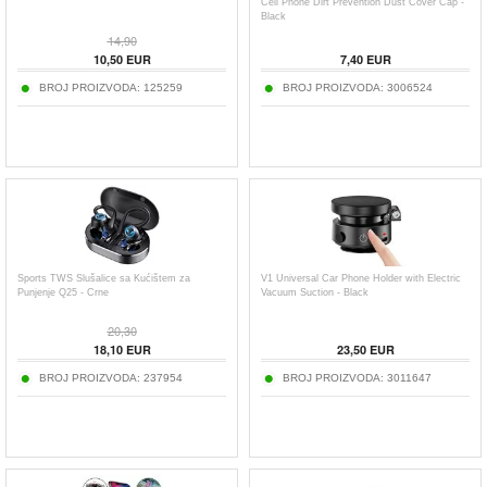
Cell Phone Dirt Prevention Dust Cover Cap -
Black
14,90
10,50
EUR
7,40
EUR
BROJ PROIZVODA:
125259
BROJ PROIZVODA:
3006524
Sports TWS Slušalice sa Kućištem za
V1 Universal Car Phone Holder with Electric
Punjenje Q25 - Crne
Vacuum Suction - Black
20,30
18,10
EUR
23,50
EUR
BROJ PROIZVODA:
237954
BROJ PROIZVODA:
3011647