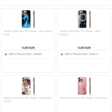
iPhone 13 Pro Max TPU Maska - Plavi Vatreni
iPhone 13 Pro Max TPU Maska - Retro
Zmaj
Kamera
14,90
EUR
13,80
EUR
BROJ PROIZVODA:
239960
BROJ PROIZVODA:
258073
iPhone 13 Pro Max TPU Maska - Romantično
iPhone 13 Pro Max TPU Maska - Roze Kvarc
Cveće