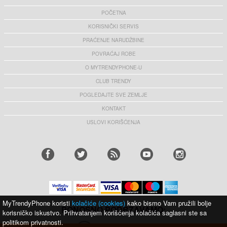
POČETNA
KORISNIČKI SERVIS
PRAĆENJE NARUDŽBINE
POVRAĆAJ ROBE
O MYTRENDYPHONE-U
CLUB TRENDY
POGLEDAJTE SVE ZEMLJE
KONTAKT
USLOVI KORIŠĆENJA
MyTrendyPhone koristi
kolačiće (cookies)
kako bismo Vam pružili bolje
PONOSNO PODRŽAVAMO:
korisničko iskustvo. Prihvatanjem korišćenja kolačića saglasni ste sa
politikom privatnosti.