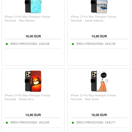
iPhone 13 Pro Max Premijum Futrola-
iPhone 13 Pro Max Premijum Futrola-
Novčanik - Plavi Mermer
Novčanik - Sainte-Adresse
16,00
EUR
14,90
EUR
BROJ PROIZVODA:
244138
BROJ PROIZVODA:
262139
iPhone 13 Pro Max Premijum Futrola-
iPhone 13 Pro Max Premijum Futrola-
Novčanik - Silueta Srca
Novčanik - Slow Down
14,90
EUR
16,00
EUR
BROJ PROIZVODA:
261345
BROJ PROIZVODA:
244177