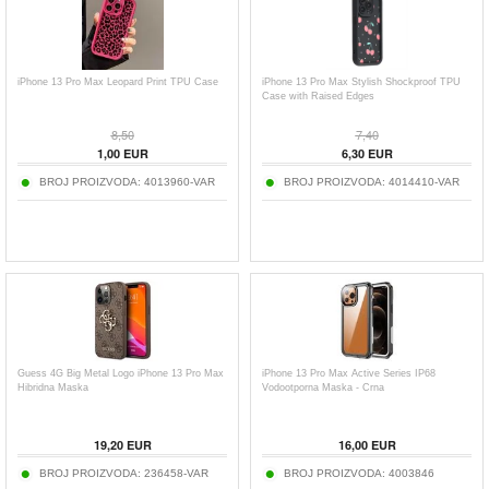
iPhone 13 Pro Max Leopard Print TPU Case
iPhone 13 Pro Max Stylish Shockproof TPU
Case with Raised Edges
8,50
7,40
1,00
EUR
6,30
EUR
BROJ PROIZVODA:
4013960-VAR
BROJ PROIZVODA:
4014410-VAR
Guess 4G Big Metal Logo iPhone 13 Pro Max
iPhone 13 Pro Max Active Series IP68
Hibridna Maska
Vodootporna Maska - Crna
19,20
EUR
16,00
EUR
BROJ PROIZVODA:
236458-VAR
BROJ PROIZVODA:
4003846