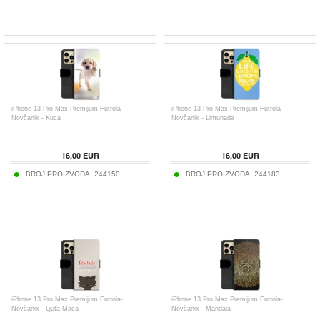
iPhone 13 Pro Max Premijum Futrola-
iPhone 13 Pro Max Premijum Futrola-
Novčanik - Kuca
Novčanik - Limunada
16,00
EUR
16,00
EUR
BROJ PROIZVODA:
244150
BROJ PROIZVODA:
244183
iPhone 13 Pro Max Premijum Futrola-
iPhone 13 Pro Max Premijum Futrola-
Novčanik - Ljuta Maca
Novčanik - Mandala