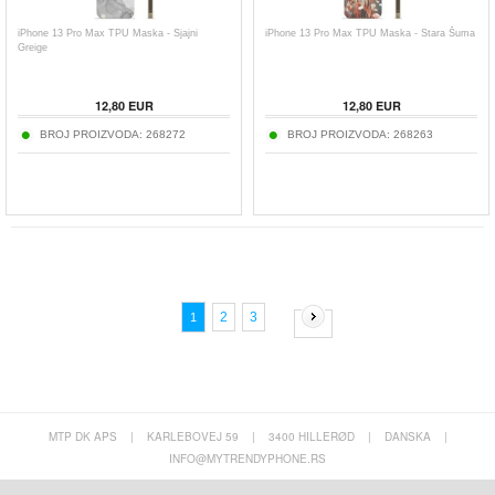
iPhone 13 Pro Max TPU Maska - Sjajni
iPhone 13 Pro Max TPU Maska - Stara Šuma
Greige
12,80
EUR
12,80
EUR
BROJ PROIZVODA:
268272
BROJ PROIZVODA:
268263
2
3
1
MTP DK APS
|
KARLEBOVEJ 59
|
3400 HILLERØD
|
DANSKA
|
INFO@MYTRENDYPHONE.RS