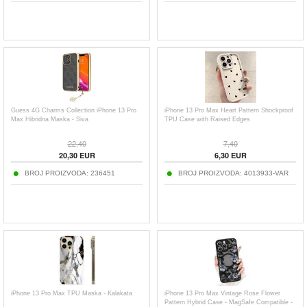
Guess 4G Charms Collection iPhone 13 Pro
iPhone 13 Pro Max Heart Pattern Shockproof
Max Hibridna Maska - Siva
TPU Case with Raised Edges
22,40
7,40
20,30
EUR
6,30
EUR
BROJ PROIZVODA:
236451
BROJ PROIZVODA:
4013933-VAR
iPhone 13 Pro Max TPU Maska - Kalakata
iPhone 13 Pro Max Vintage Rose Flower
Pattern Hybrid Case - MagSafe Compatible -