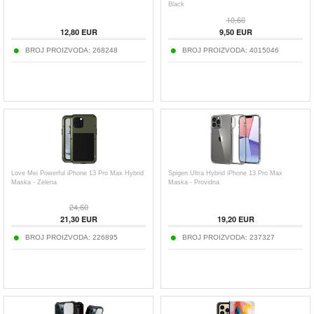
Black
10,60
12,80
EUR
9,50
EUR
BROJ PROIZVODA:
268248
BROJ PROIZVODA:
4015046
Love Mei Powerful iPhone 13 Pro Max Hybrid
Spigen Ultra Hybrid iPhone 13 Pro Max
Maska - Zelena
Maska - Providna
24,60
21,30
EUR
19,20
EUR
BROJ PROIZVODA:
226895
BROJ PROIZVODA:
237327