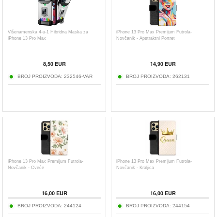
Višenamenska 4-u-1 Hibridna Maska za
iPhone 13 Pro Max Premijum Futrola-
iPhone 13 Pro Max
Novčanik - Apstraktni Portret
8,50
EUR
14,90
EUR
BROJ PROIZVODA:
232546-VAR
BROJ PROIZVODA:
262131
iPhone 13 Pro Max Premijum Futrola-
iPhone 13 Pro Max Premijum Futrola-
Novčanik - Cveće
Novčanik - Kraljica
16,00
EUR
16,00
EUR
BROJ PROIZVODA:
244124
BROJ PROIZVODA:
244154