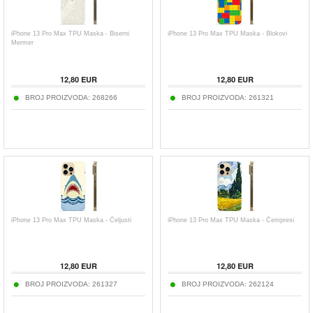
iPhone 13 Pro Max TPU Maska - Biserni
iPhone 13 Pro Max TPU Maska - Blokovi
Mermer
12,80
EUR
12,80
EUR
BROJ PROIZVODA:
268266
BROJ PROIZVODA:
261321
iPhone 13 Pro Max TPU Maska - Čeljusti
iPhone 13 Pro Max TPU Maska - Čempresi
12,80
EUR
12,80
EUR
BROJ PROIZVODA:
261327
BROJ PROIZVODA:
262124