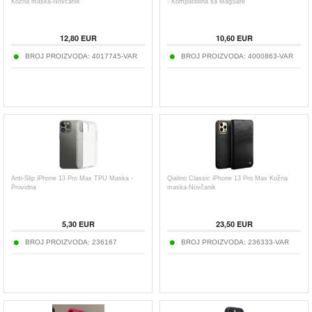
Kožna maska-Novčanik
- Kompatibilna sa MagSafe
12,80
EUR
10,60
EUR
BROJ PROIZVODA:
4017745-VAR
BROJ PROIZVODA:
4000863-VAR
Anti-Slip iPhone 13 Pro Max TPU Maska -
Qialino Classic iPhone 13 Pro Max Kožna
Providna
maska-Novčanik
5,30
EUR
23,50
EUR
BROJ PROIZVODA:
236167
BROJ PROIZVODA:
236333-VAR