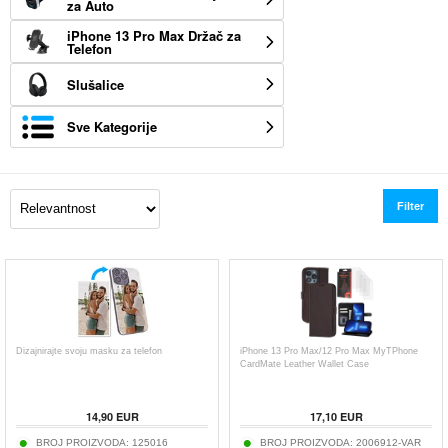
za Auto
iPhone 13 Pro Max Držač za
Telefon
Slušalice
Sve Kategorije
Filter
Dizajnirajte svoju masku za telefon
iPhone 13 Pro Max/12 Pro Max MyTPhone
CardMate Leather Wallet Case
14,90
EUR
17,10
EUR
BROJ PROIZVODA:
125016
BROJ PROIZVODA:
2006912-VAR