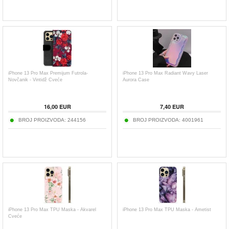
iPhone 13 Pro Max Premijum Futrola-
iPhone 13 Pro Max Radiant Wavy Laser
Novčanik - Vintidž Cveće
Aurora Case
16,00
EUR
7,40
EUR
BROJ PROIZVODA:
244156
BROJ PROIZVODA:
4001961
iPhone 13 Pro Max TPU Maska - Akvarel
iPhone 13 Pro Max TPU Maska - Ametist
Cveće