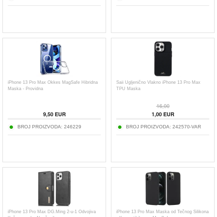
iPhone 13 Pro Max Okkes MagSafe Hibridna
Saii Ugljenično Vlakno iPhone 13 Pro Max
Maska - Providna
TPU Maska
16,00
9,50
EUR
1,00
EUR
BROJ PROIZVODA:
246229
BROJ PROIZVODA:
242570-VAR
iPhone 13 Pro Max DG.Ming 2-u-1 Odvojiva
iPhone 13 Pro Max Maska od Tečnog Silikona