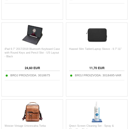
iPad 9.7" 2017/2018 Bluetooth Keyboard Case
Haweel Slim Tablet/Laptop Sleeve - 9.7"-11"
with Round Keys and Pencil Slot - US Layout
- Black
24,60
EUR
11,70
EUR
BROJ PROIZVODA:
3018675
BROJ PROIZVODA:
3018495-VAR
Weixier Vintage Univerzalna Torba
Qnect Screen Cleaning Set - Spray &