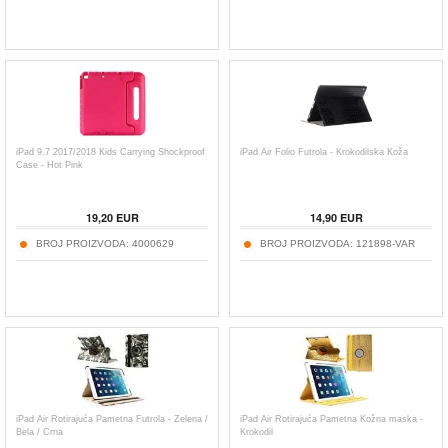
iPad 9.7 2017/2018 Kids Carrying Shockproof
iPad Air Folio Futrola - Krokodilska Koža
Case - Hot Pink
19,20
EUR
14,90
EUR
BROJ PROIZVODA:
4000629
BROJ PROIZVODA:
121898-VAR
iPad Air Rotirajuća Pametna Futrola - Zelena /
iPad Air Rotirajuća Pametna Kožna maska -
Bela / Crna
Krokodil