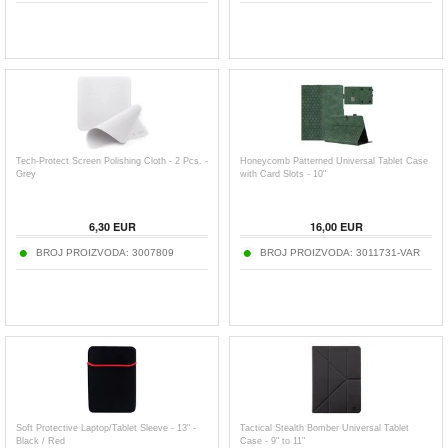
Tech-Protect Screen Polishing Cloth - 2 Pcs. -
Honeycomb Patterned Universal Tablet Case
Grey
with Card Slots - 10"
6,30
EUR
16,00
EUR
BROJ PROIZVODA:
3007809
BROJ PROIZVODA:
3011731-VAR
Soft Protective Laptop/Tablet Sleeve - 13" -
Tactical Stealth Bomber Universal Tablet
Black / Red
Case - 9" to 11"