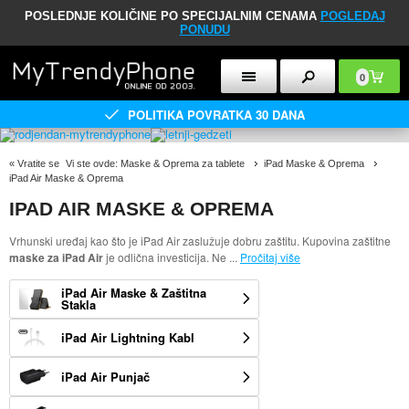
POSLEDNJE KOLIČINE PO SPECIJALNIM CENAMA
POGLEDAJ
PONUDU
0
POLITIKA POVRATKA 30 DANA
«
Vratite se
Vi ste ovde:
Maske & Oprema za tablete
iPad Maske & Oprema
iPad Air Maske & Oprema
IPAD AIR MASKE & OPREMA
Vrhunski uređaj kao što je iPad Air zaslužuje dobru zaštitu. Kupovina zaštitne
maske za iPad Air
je odlična investicija. Ne
...
Pročitaj više
iPad Air Maske & Zaštitna
Stakla
iPad Air Lightning Kabl
iPad Air Punjač