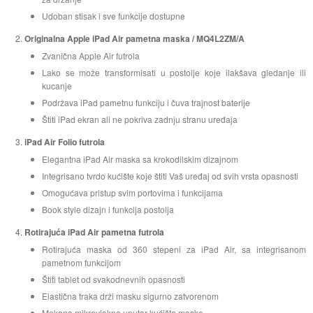
Udoban stisak i sve funkcije dostupne
Originalna Apple iPad Air pametna maska / MQ4L2ZM/A
Zvanična Apple Air futrola
Lako se može transformisati u postolje koje ilakšava gledanje ili
kucanje
Podržava iPad pametnu funkciju i čuva trajnost baterije
Štiti iPad ekran ali ne pokriva zadnju stranu uređaja
iPad Air Folio futrola
Elegantna iPad Air maska sa krokodilskim dizajnom
Integrisano tvrdo kućište koje štiti Vaš uređaj od svih vrsta opasnosti
Omogućava pristup svim portovima i funkcijama
Book style dizajn i funkcija postolja
Rotirajuća iPad Air pametna futrola
Rotirajuća maska od 360 stepeni za iPad Air, sa integrisanom
pametnom funkcijom
Štiti tablet od svakodnevnih opasnosti
Elastična traka drži masku sigurno zatvorenom
Mekana mikrovlakna unutar kućišta maske