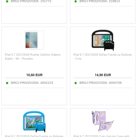
BROJ PROIZVODA:
151772
BROJ PROIZVODA:
218813
iPad 9.7 2017/2018 Rurihai Zaštitno Kaljeno
iPad 9.7 2017/2018 Dečija Futrola za Nošenje
Staklo - 9H - Providno
- Crna
10,60
EUR
14,90
EUR
BROJ PROIZVODA:
4002223
BROJ PROIZVODA:
4000708
iPad 9.7 2017/2018 Dečija Futrola za Nošenje
iPad 9.7 2017/2018 Cute Unicorn Case with