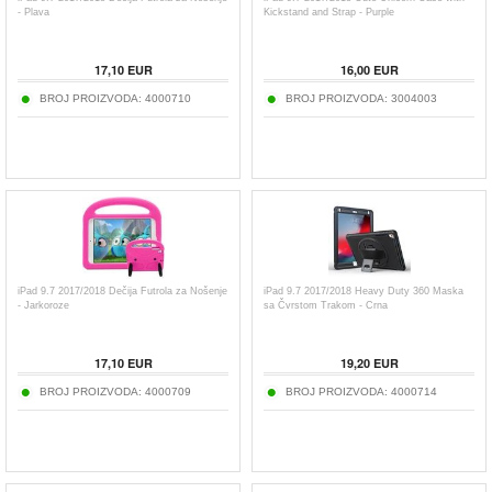
- Plava
Kickstand and Strap - Purple
17,10
EUR
16,00
EUR
BROJ PROIZVODA:
4000710
BROJ PROIZVODA:
3004003
iPad 9.7 2017/2018 Dečija Futrola za Nošenje
iPad 9.7 2017/2018 Heavy Duty 360 Maska
- Jarkoroze
sa Čvrstom Trakom - Crna
17,10
EUR
19,20
EUR
BROJ PROIZVODA:
4000709
BROJ PROIZVODA:
4000714