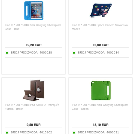
iPad 9.7 2017/2018 Kids Carrying Shockproof
iPad 9.7 2017/2018 Space Pattern Silikonska
Case - Blue
Maska
19,20
EUR
16,00
EUR
BROJ PROIZVODA:
4000628
BROJ PROIZVODA:
4002534
iPad 9.7 2017/2018/iPad Air/Air 2 Rotirajuća
iPad 9.7 2017/2018 Kids Carrying Shockproof
Futrola - Braon
Case - Green
9,50
EUR
18,10
EUR
BROJ PROIZVODA:
4015802
BROJ PROIZVODA:
4000631