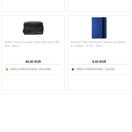
Qialino Tactical Leather Waist Bag with USB
GreenGo Orbi Univerzalna Maska na preklop
Port - Black
Za Tablete - 8"-10" - Plava
46,00
EUR
8,50
EUR
BROJ PROIZVODA:
3012690
BROJ PROIZVODA:
111542