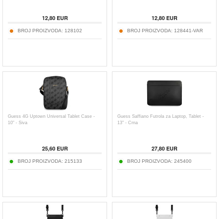
12,80
EUR
12,80
EUR
BROJ PROIZVODA:
128102
BROJ PROIZVODA:
128441-VAR
Guess 4G Uptown Universal Tablet Case -
Guess Saffiano Futrola za Laptop, Tablet -
10" - Siva
13" - Crna
25,60
EUR
27,80
EUR
BROJ PROIZVODA:
215133
BROJ PROIZVODA:
245400