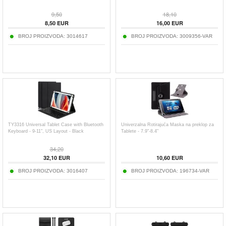
9,50
18,10
8,50
EUR
16,00
EUR
BROJ PROIZVODA:
3014617
BROJ PROIZVODA:
3009356-VAR
TY3316 Universal Tablet Case with Bluetooth
Univerzalna Rotirajuća Maska na preklop za
Keyboard - 9-11", US Layout - Black
Tablete - 7.9"-8.4"
34,20
32,10
EUR
10,60
EUR
BROJ PROIZVODA:
3016407
BROJ PROIZVODA:
196734-VAR