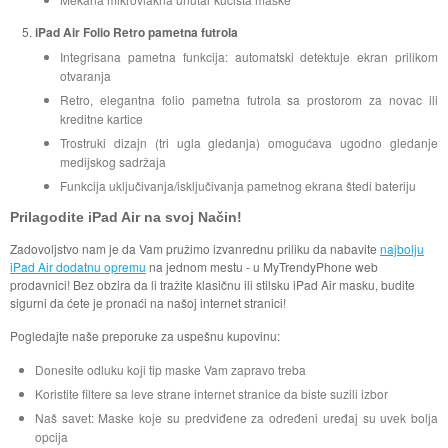
iPad Air Folio Retro pametna futrola
Integrisana pametna funkcija: automatski detektuje ekran prilikom
otvaranja
Retro, elegantna folio pametna futrola sa prostorom za novac ili
kreditne kartice
Trostruki dizajn (tri ugla gledanja) omogućava ugodno gledanje
medijskog sadržaja
Funkcija uključivanja/isključivanja pametnog ekrana štedi bateriju
Prilagodite iPad Air na svoj Način!
Zadovoljstvo nam je da Vam pružimo izvanrednu priliku da nabavite
najbolju
iPad Air dodatnu opremu
na jednom mestu - u MyTrendyPhone web
prodavnici! Bez obzira da li tražite klasičnu ili stilsku iPad Air masku, budite
sigurni da ćete je pronaći na našoj internet stranici!
Pogledajte naše preporuke za uspešnu kupovinu:
Donesite odluku koji tip maske Vam zapravo treba
Koristite filtere sa leve strane internet stranice da biste suzili izbor
Naš savet: Maske koje su predviđene za određeni uređaj su uvek bolja
opcija