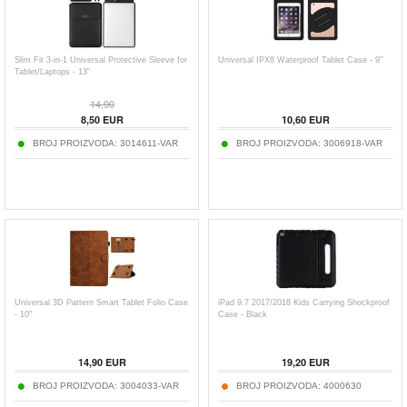
Slim Fit 3-in-1 Universal Protective Sleeve for
Universal IPX8 Waterproof Tablet Case - 9"
Tablet/Laptops - 13"
14,90
8,50
EUR
10,60
EUR
BROJ PROIZVODA:
3014611-VAR
BROJ PROIZVODA:
3006918-VAR
Universal 3D Pattern Smart Tablet Folio Case
iPad 9.7 2017/2018 Kids Carrying Shockproof
- 10"
Case - Black
14,90
EUR
19,20
EUR
BROJ PROIZVODA:
3004033-VAR
BROJ PROIZVODA:
4000630