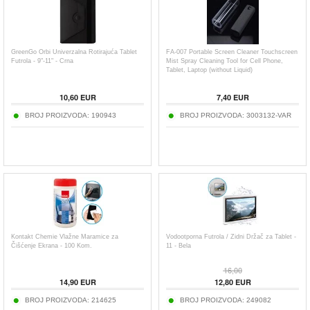
GreenGo Orbi Univerzalna Rotirajuća Tablet
FA-007 Portable Screen Cleaner Touchscreen
Futrola - 9"-11" - Crna
Mist Spray Cleaning Tool for Cell Phone,
Tablet, Laptop (without Liquid)
10,60
EUR
7,40
EUR
BROJ PROIZVODA:
190943
BROJ PROIZVODA:
3003132-VAR
Kontakt Chemie Vlažne Maramice za
Vodootporna Futrola / Zidni Držač za Tablet -
Čišćenje Ekrana - 100 Kom.
11 - Bela
16,00
14,90
EUR
12,80
EUR
BROJ PROIZVODA:
214625
BROJ PROIZVODA:
249082