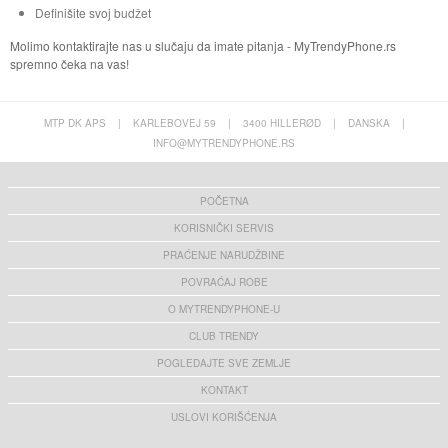
Definišite svoj budžet
Molimo kontaktirajte nas u slučaju da imate pitanja - MyTrendyPhone.rs
spremno čeka na vas!
MTP DK APS
|
KARLEBOVEJ 59
|
3400 HILLERØD
|
DANSKA
|
INFO@MYTRENDYPHONE.RS
POČETNA
KORISNIČKI SERVIS
PRAĆENJE NARUDŽBINE
POVRAĆAJ ROBE
O MYTRENDYPHONE-U
CLUB TRENDY
POGLEDAJTE SVE ZEMLJE
KONTAKT
USLOVI KORIŠĆENJA