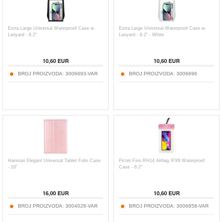
Extra Large Universal Waterproof Case w.
Extra Large Universal Waterproof Case w.
Lanyard - 8.2"
Lanyard - 8.2" - White
10,60
EUR
10,60
EUR
BROJ PROIZVODA:
3006693-VAR
BROJ PROIZVODA:
3006696
Hanman Elegant Universal Tablet Folio Case
Pictet.Fino RH14 Airbag IPX8 Waterproof
- 10"
Case - 8.2"
16,00
EUR
10,60
EUR
BROJ PROIZVODA:
3004028-VAR
BROJ PROIZVODA:
3006858-VAR