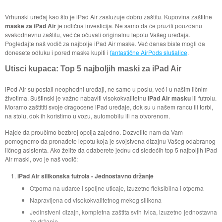
Vrhunski uređaj kao što je iPad Air zaslužuje dobru zaštitu. Kupovina zaštitne
maske za iPad Air
je odlična investicija. Ne samo da će pružiti pouzdanu
svakodnevnu zaštitu, već će očuvati originalnu lepotu Vašeg uređaja.
Pogledajte naš vodič za najbolje iPad Air maske. Već danas biste mogli da
donesete odluku i pored maske kupiti i
fantastične AirPods slušalice
.
Utisci kupaca: Top 5 najboljih maski za iPad Air
iPod Air su postali neophodni uređaji, ne samo u poslu, već i u našim ličnim
životima. Suštinski je važno nabaviti visokokvalitetnu
iPad Air masku
ili futrolu.
Moramo zaštititi svoje dragocene iPad uređaje, dok su u našem rancu ili torbi,
na stolu, dok ih koristimo u vozu, automobilu ili na otvorenom.
Hajde da proučimo bezbroj opcija zajedno. Dozvolite nam da Vam
pomognemo da pronađete lepotu koja je svojstvena dizajnu Vašeg odabranog
ličnog asistenta. Ako želite da odaberete jednu od sledećih top 5 najboljih iPad
Air maski, ovo je naš vodič:
iPad Air silikonska futrola - Jednostavno držanje
Otporna na udarce i spoljne uticaje, izuzetno fleksibilna i otporna
Napravljena od visokokvalitetnog mekog silikona
Jedinstveni dizajn, kompletna zaštita svih ivica, izuzetno jednostavna
za držanje