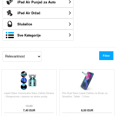
iPad Air Punjač za Auto
iPad Air Držač
Slušalice
Sve Kategorije
Filter
Liquid Glass Univerzalna Nano Zaštita Ekrana
Prio Dual Nano Liquid Zaštita za Ekran za
- Ultraprozirna i otporna na otiske prstiju
Smartfon, Tablet - 2 Kom.
10,60
7,40
EUR
8,50
EUR