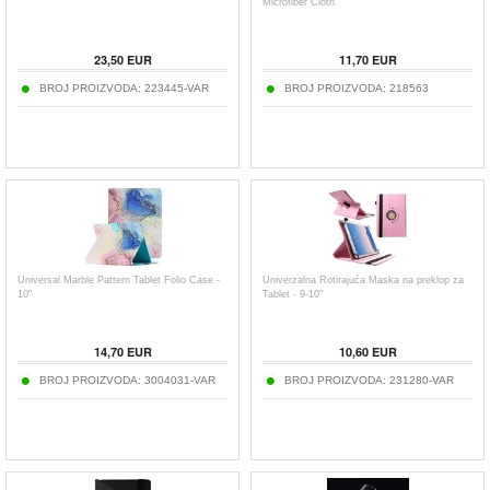
Microfiber Cloth
23,50
EUR
11,70
EUR
BROJ PROIZVODA:
223445-VAR
BROJ PROIZVODA:
218563
Universal Marble Pattern Tablet Folio Case -
Univerzalna Rotirajuća Maska na preklop za
10"
Tablet - 9-10"
14,70
EUR
10,60
EUR
BROJ PROIZVODA:
3004031-VAR
BROJ PROIZVODA:
231280-VAR