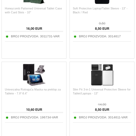
Honeycomb Patterned Universal Tablet Case
Soft Protective Laptop/Tablet Sleeve - 13" -
with Card Slots - 10"
Black / Red
9,50
16,00
EUR
8,50
EUR
BROJ PROIZVODA:
3011731-VAR
BROJ PROIZVODA:
3014617
Univerzalna Rotirajuća Maska na preklop za
Slim Fit 3-in-1 Universal Protective Sleeve for
Tablete - 7.9"-8.4"
Tablet/Laptops - 13"
14,90
10,60
EUR
8,50
EUR
BROJ PROIZVODA:
196734-VAR
BROJ PROIZVODA:
3014611-VAR