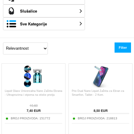
Slušalice
Sve Kategorije
Filter
Liquid Glass Univerzalna Nano Zaštita Ekrana
Prio Dual Nano Liquid Zaštita za Ekran za
- Ultraprozirna i otporna na otiske prstiju
Smartfon, Tablet - 2 Kom.
10,60
7,40
EUR
8,50
EUR
BROJ PROIZVODA:
151772
BROJ PROIZVODA:
218813