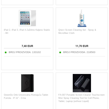
iPad 2, iPad 3, iPad 4 Zaštitno Kaljeno Staklo
Qnect Screen Cleaning Set - Spray &
- 9H
Microfiber Cloth
7,40
EUR
11,70
EUR
BROJ PROIZVODA:
133102
BROJ PROIZVODA:
218563
GreenGo Orbi Univerzalna Rotirajuća Tablet
FA-007 Portable Screen Cleaner Touchscreen
Futrola - 9"-11" - Crna
Mist Spray Cleaning Tool for Cell Phone,
Tablet, Laptop (without Liquid)