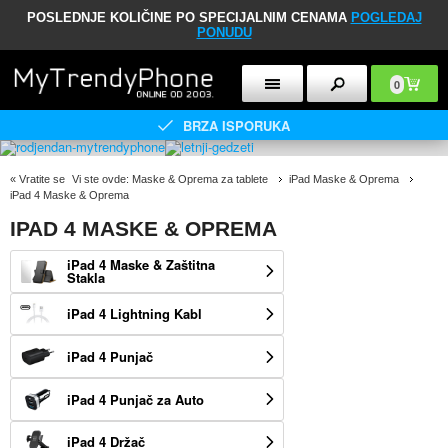
POSLEDNJE KOLIČINE PO SPECIJALNIM CENAMA
POGLEDAJ
PONUDU
0
BRZA ISPORUKA
«
Vratite se
Vi ste ovde:
Maske & Oprema za tablete
iPad Maske & Oprema
iPad 4 Maske & Oprema
IPAD 4 MASKE & OPREMA
iPad 4 Maske & Zaštitna
Stakla
iPad 4 Lightning Kabl
iPad 4 Punjač
iPad 4 Punjač za Auto
iPad 4 Držač