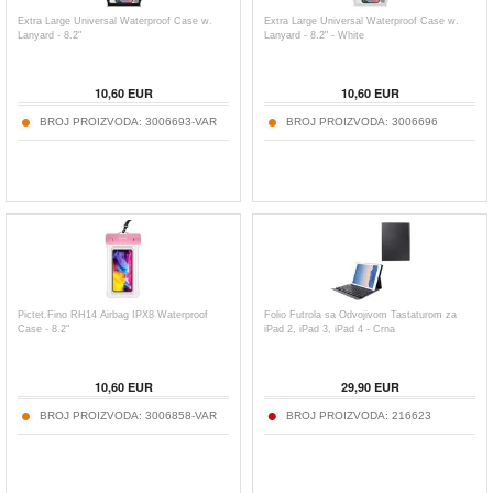
Extra Large Universal Waterproof Case w.
Extra Large Universal Waterproof Case w.
Lanyard - 8.2"
Lanyard - 8.2" - White
10,60
EUR
10,60
EUR
BROJ PROIZVODA:
3006693-VAR
BROJ PROIZVODA:
3006696
Pictet.Fino RH14 Airbag IPX8 Waterproof
Folio Futrola sa Odvojivom Tastaturom za
Case - 8.2"
iPad 2, iPad 3, iPad 4 - Crna
10,60
EUR
29,90
EUR
BROJ PROIZVODA:
3006858-VAR
BROJ PROIZVODA:
216623