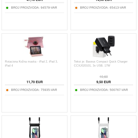
BROJ PROIZVODA:
94579-VAR
BROJ PROIZVODA:
65413-VAR
Rotaciona Kožna maska - iPad 2, iPad 3,
Tekst je: Baseus Compact Quick Charger
iPad 4
CCXJ020101, 3x USB, 17W
10,60
11,70
EUR
9,50
EUR
BROJ PROIZVODA:
75935-VAR
BROJ PROIZVODA:
500767-VAR