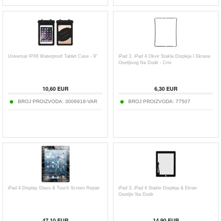
Universal IPX8 Waterproof Tablet Case - 9"
iPad 3, iPad 4 Okvir Stakla Displeja I Ekrana
Osetljivog Na Dodir - Crni
10,60
EUR
6,30
EUR
BROJ PROIZVODA:
3006918-VAR
BROJ PROIZVODA:
77507
iPad 4 Display Glass & Touch Screen Repair
iPad 3, iPad 4 Staklo Displeja & Ekran
Osetljiv Na Dodir
47,10
EUR
14,90
EUR