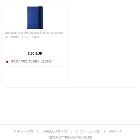
GreenGo Orbi Univerzalna Maska na preklop
Za Tablete - 8"-10" - Plava
8,50
EUR
BROJ PROIZVODA:
111542
MTP DK APS
|
KARLEBOVEJ 59
|
3400 HILLERØD
|
DANSKA
|
INFO@MYTRENDYPHONE.RS