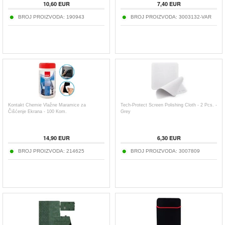
10,60
EUR
7,40
EUR
BROJ PROIZVODA:
190943
BROJ PROIZVODA:
3003132-VAR
Kontakt Chemie Vlažne Maramice za
Tech-Protect Screen Polishing Cloth - 2 Pcs. -
Čišćenje Ekrana - 100 Kom.
Grey
14,90
EUR
6,30
EUR
BROJ PROIZVODA:
214625
BROJ PROIZVODA:
3007809