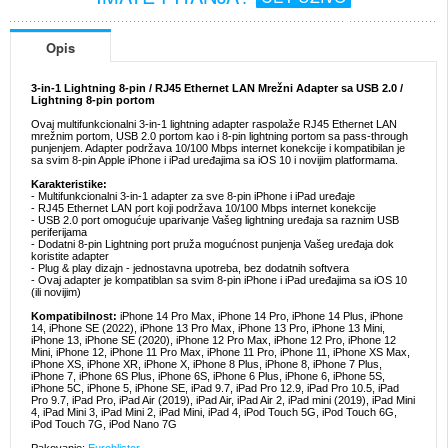
Opis
3-in-1 Lightning 8-pin / RJ45 Ethernet LAN Mrežni Adapter sa USB 2.0 /
Lightning 8-pin portom
Ovaj multifunkcionalni 3-in-1 lightning adapter raspolaže RJ45 Ethernet LAN
mrežnim portom, USB 2.0 portom kao i 8-pin lightning portom sa pass-through
punjenjem. Adapter podržava 10/100 Mbps internet konekcije i kompatibilan je
sa svim 8-pin Apple iPhone i iPad uređajima sa iOS 10 i novijim platformama.
Karakteristike:
- Multifunkcionalni 3-in-1 adapter za sve 8-pin iPhone i iPad uređaje
- RJ45 Ethernet LAN port koji podržava 10/100 Mbps internet konekcije
- USB 2.0 port omogućuje uparivanje Vašeg lightning uređaja sa raznim USB
periferijama
- Dodatni 8-pin Lightning port pruža mogućnost punjenja Vašeg uređaja dok
koristite adapter
- Plug & play dizajn - jednostavna upotreba, bez dodatnih softvera
- Ovaj adapter je kompatiblan sa svim 8-pin iPhone i iPad uređajima sa iOS 10
(ili novijim)
Kompatibilnost:
iPhone 14 Pro Max, iPhone 14 Pro, iPhone 14 Plus, iPhone
14, iPhone SE (2022), iPhone 13 Pro Max, iPhone 13 Pro, iPhone 13 Mini,
iPhone 13, iPhone SE (2020), iPhone 12 Pro Max, iPhone 12 Pro, iPhone 12
Mini, iPhone 12, iPhone 11 Pro Max, iPhone 11 Pro, iPhone 11, iPhone XS Max,
iPhone XS, iPhone XR, iPhone X, iPhone 8 Plus, iPhone 8, iPhone 7 Plus,
iPhone 7, iPhone 6S Plus, iPhone 6S, iPhone 6 Plus, iPhone 6, iPhone 5S,
iPhone 5C, iPhone 5, iPhone SE, iPad 9.7, iPad Pro 12.9, iPad Pro 10.5, iPad
Pro 9.7, iPad Pro, iPad Air (2019), iPad Air, iPad Air 2, iPad mini (2019), iPad Mini
4, iPad Mini 3, iPad Mini 2, iPad Mini, iPad 4, iPod Touch 5G, iPod Touch 6G,
iPod Touch 7G, iPod Nano 7G