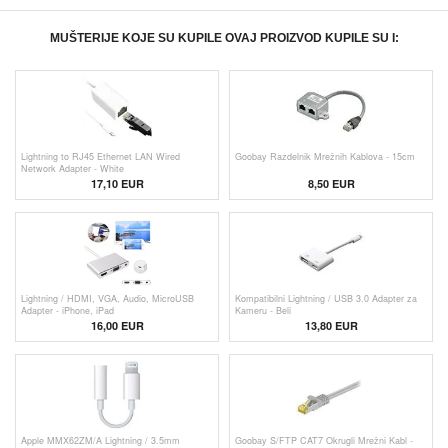
MUŠTERIJE KOJE SU KUPILE OVAJ PROIZVOD KUPILE SU I:
Lightning to RJ45 Ethernet LAN Wired
Goobay Razdelnik Mrežnih Kablova - 15cm
Network Adapter - White
17,10 EUR
8,50 EUR
Lightning / HDMI, VGA, Audio, MicroUSB
Kompatibilni Lightning / USB 3.0 Adapter za
Adapter - iPhone, iPad
Kameru - Beli
16,00 EUR
13,80 EUR
Apple MMX62ZM/A Lightning / 3.5mm
Goobay S/FTP CAT7 Okrugli Mrežni Kabl -