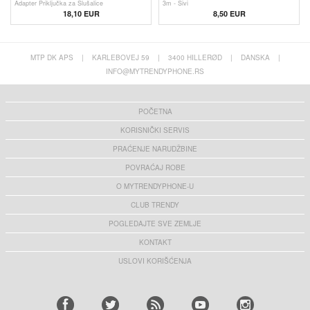
Adapter Priključka za Slušalice
3m - Sivi
18,10 EUR
8,50 EUR
MTP DK APS
|
KARLEBOVEJ 59
|
3400 HILLERØD
|
DANSKA
|
INFO@MYTRENDYPHONE.RS
POČETNA
KORISNIČKI SERVIS
PRAĆENJE NARUDŽBINE
POVRAĆAJ ROBE
O MYTRENDYPHONE-U
CLUB TRENDY
POGLEDAJTE SVE ZEMLJE
KONTAKT
USLOVI KORIŠĆENJA