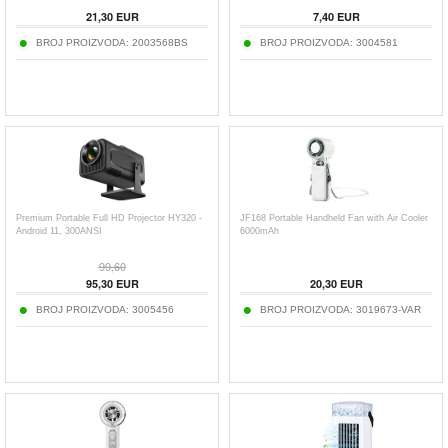
21,30
EUR
7,40
EUR
BROJ PROIZVODA:
2003568BS
BROJ PROIZVODA:
3004581
Premium Portable Full HD Projector HY320 -
JF168 Portable Handheld Fan with Air Cooler
Android 11, 300ANSI
6000mAh
99,60
95,30
EUR
20,30
EUR
BROJ PROIZVODA:
3005456
BROJ PROIZVODA:
3019673-VAR