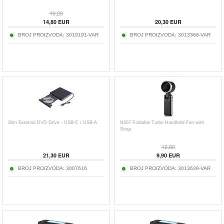
19,20
14,80
EUR
20,30
EUR
BROJ PROIZVODA:
3019191-VAR
BROJ PROIZVODA:
3013368-VAR
Slim External DVD Drive - USB-C / USB-A
N607 Foldable Turbo Handheld Fan with
Strap
12,80
21,30
EUR
9,90
EUR
BROJ PROIZVODA:
3007616
BROJ PROIZVODA:
3013639-VAR