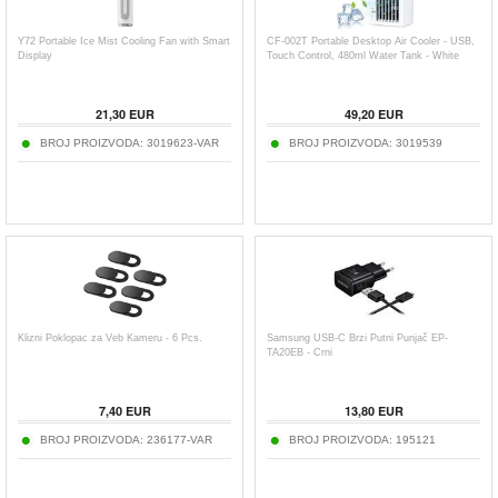
Y72 Portable Ice Mist Cooling Fan with Smart
CF-002T Portable Desktop Air Cooler - USB,
Display
Touch Control, 480ml Water Tank - White
21,30
EUR
49,20
EUR
BROJ PROIZVODA:
3019623-VAR
BROJ PROIZVODA:
3019539
Klizni Poklopac za Veb Kameru - 6 Pcs.
Samsung USB-C Brzi Putni Punjač EP-
TA20EB - Crni
7,40
EUR
13,80
EUR
BROJ PROIZVODA:
236177-VAR
BROJ PROIZVODA:
195121