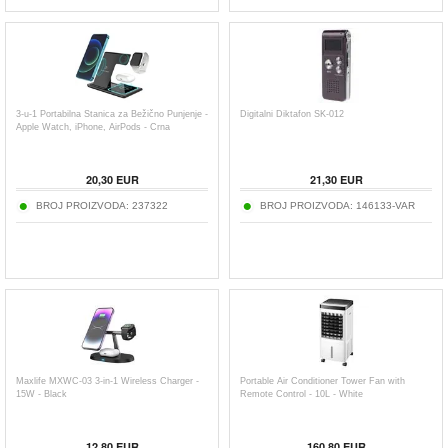
3-u-1 Portabilna Stanica za Bežično Punjenje -
Digitalni Diktafon SK-012
Apple Watch, iPhone, AirPods - Crna
20,30
EUR
21,30
EUR
BROJ PROIZVODA:
237322
BROJ PROIZVODA:
146133-VAR
Maxlife MXWC-03 3-in-1 Wireless Charger -
Portable Air Conditioner Tower Fan with
15W - Black
Remote Control - 10L - White
12,80
EUR
160,80
EUR