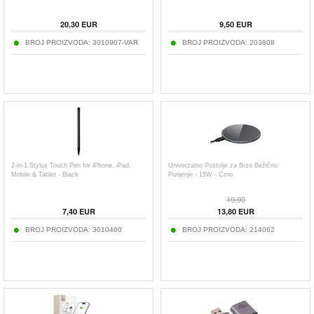
20,30
EUR
9,50
EUR
BROJ PROIZVODA:
3010907-VAR
BROJ PROIZVODA:
203808
2-in-1 Stylus Touch Pen for iPhone, iPad,
Univerzalno Postolje za Brzo Bežično
Mobile & Tablet - Black
Punjenje - 15W - Crno
19,90
7,40
EUR
13,80
EUR
BROJ PROIZVODA:
3010460
BROJ PROIZVODA:
214062