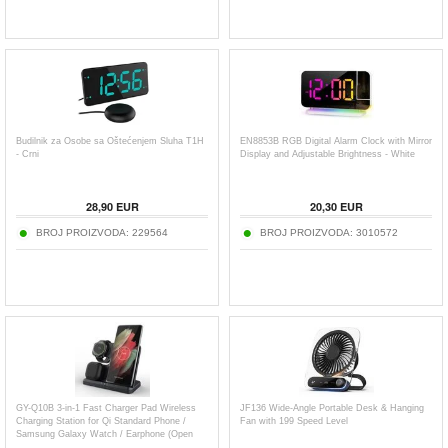
Budilnik za Osobe sa Oštećenjem Sluha T1H
EN8853B RGB Digital Alarm Clock with Mirror
- Crni
Display and Adjustable Brightness - White
28,90
EUR
20,30
EUR
BROJ PROIZVODA:
229564
BROJ PROIZVODA:
3010572
GY-Q10B 3-in-1 Fast Charger Pad Wireless
JF136 Wide-Angle Portable Desk & Hanging
Charging Station for Qi Standard Phone /
Fan with 199 Speed Level
Samsung Galaxy Watch / Earphone (Open
Box - Excellent) - Black