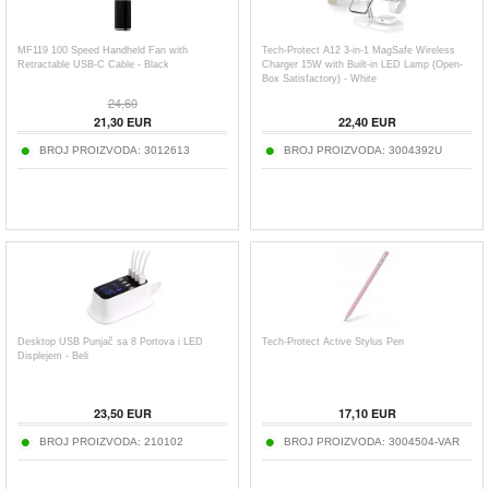
MF119 100 Speed Handheld Fan with
Tech-Protect A12 3-in-1 MagSafe Wireless
Retractable USB-C Cable - Black
Charger 15W with Built-in LED Lamp (Open-
Box Satisfactory) - White
24,60
21,30
EUR
22,40
EUR
BROJ PROIZVODA:
3012613
BROJ PROIZVODA:
3004392U
Desktop USB Punjač sa 8 Portova i LED
Tech-Protect Active Stylus Pen
Displejem - Beli
23,50
EUR
17,10
EUR
BROJ PROIZVODA:
210102
BROJ PROIZVODA:
3004504-VAR