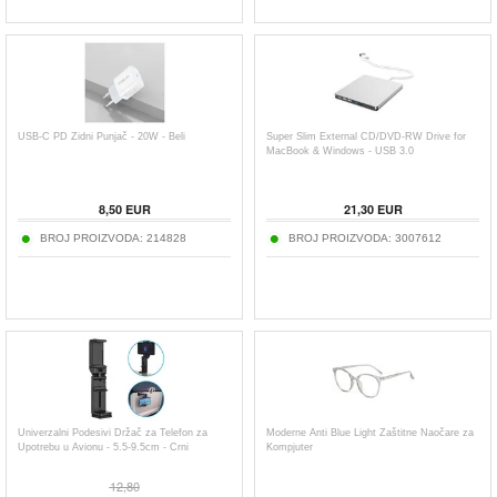
USB-C PD Zidni Punjač - 20W - Beli
Super Slim External CD/DVD-RW Drive for
MacBook & Windows - USB 3.0
8,50
EUR
21,30
EUR
BROJ PROIZVODA:
214828
BROJ PROIZVODA:
3007612
Univerzalni Podesivi Držač za Telefon za
Moderne Anti Blue Light Zaštitne Naočare za
Upotrebu u Avionu - 5.5-9.5cm - Crni
Kompjuter
12,80