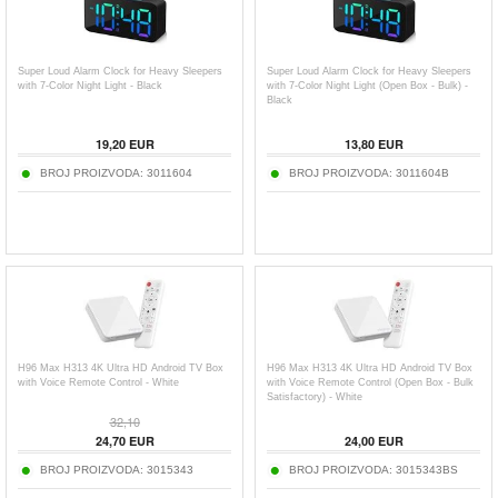
Super Loud Alarm Clock for Heavy Sleepers
Super Loud Alarm Clock for Heavy Sleepers
with 7-Color Night Light - Black
with 7-Color Night Light (Open Box - Bulk) -
Black
19,20
EUR
13,80
EUR
BROJ PROIZVODA:
3011604
BROJ PROIZVODA:
3011604B
H96 Max H313 4K Ultra HD Android TV Box
H96 Max H313 4K Ultra HD Android TV Box
with Voice Remote Control - White
with Voice Remote Control (Open Box - Bulk
Satisfactory) - White
32,10
24,70
EUR
24,00
EUR
BROJ PROIZVODA:
3015343
BROJ PROIZVODA:
3015343BS