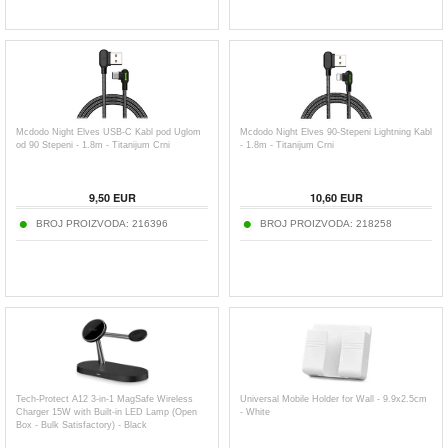
Mcdodo Night Elves USB-C Kabl pod Uglom
Mcdodo Night Elves 90-Stepeni Lightning Kabl
od 90 Stepeni - 1.8m - Titanijum Crni
- 1.8m - Titanijum Crni
9,50
EUR
10,60
EUR
BROJ PROIZVODA:
216396
BROJ PROIZVODA:
218258
Tech-Protect A12 3-in-1 MagSafe Wireless
Universal Mobile Holder for Wall - 9.9x2.5cm
Charger 15W with Built-in LED Lamp (Open
- White
Box - Bulk Satisfactory) - Black