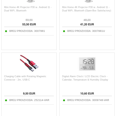
Mini Home 4K Projector P30 w. Android 11 -
Mini Home 4K Projector P30 w. Android 11 -
Dual WiFi, Bluetooth
Dual WiFi, Bluetooth (Open-Box Satisfactory)
59,90
48,20
53,50
EUR
41,20
EUR
BROJ PROIZVODA:
3007881
BROJ PROIZVODA:
3007881U
Charging Cable with Rotating Magnetic
Digital Alarm Clock / LCD Electric Clock -
Connector - 2m, USB-C
Calendar, Temperature & Humidity Display
9,50
EUR
10,60
EUR
BROJ PROIZVODA:
252114-VAR
BROJ PROIZVODA:
3009748-VAR