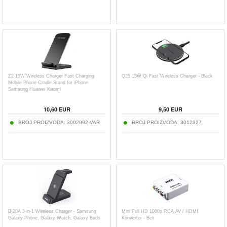
Z2 15W Wireless Charger Fast Charging
Q25 15W Qi Fast Wireless Charger - Black
Mobile Phone Cradle Stand for iPhone
Samsung Huawei Xiaomi
10,60
EUR
9,50
EUR
BROJ PROIZVODA:
3002992-VAR
BROJ PROIZVODA:
3012327
B-20A 3-in-1 Wireless Charger - Samsung
Mini Full HD 1080p RCA AV / HDMI
Galaxy Phone, Galaxy Watch, Galaxy Buds
Konverter - Beli