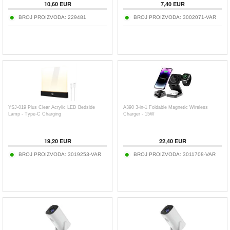
10,60
EUR
7,40
EUR
BROJ PROIZVODA:
229481
BROJ PROIZVODA:
3002071-VAR
YSJ-019 Plus Clear Acrylic LED Bedside
A390 3-in-1 Foldable Magnetic Wireless
Lamp - Type-C Charging
Charger - 15W
19,20
EUR
22,40
EUR
BROJ PROIZVODA:
3019253-VAR
BROJ PROIZVODA:
3011708-VAR