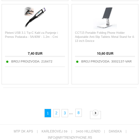
Pleteni USB 3.1 Tip-C Kabl za Punjenje i
CCT15 Portable Folding Phone Holder
Prenos Podataka - 5A/40W - 1.2m - Crni
Adjustable Anti-Slip Tablets Metal Stand for 4-
13 inch Device
7,40
EUR
10,60
EUR
BROJ PROIZVODA:
216472
BROJ PROIZVODA:
3002137-VAR
...
8
2
3
1
MTP DK APS
|
KARLEBOVEJ 59
|
3400 HILLERØD
|
DANSKA
|
INFO@MYTRENDYPHONE.RS