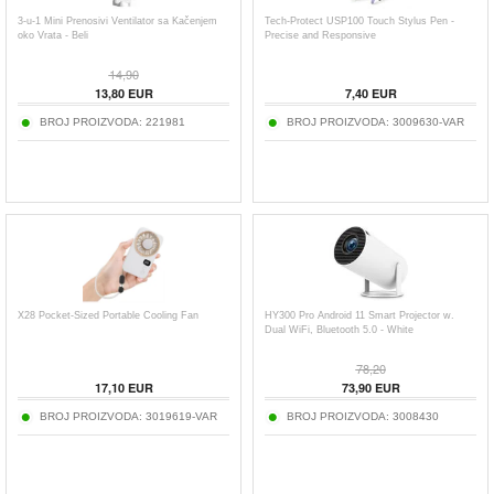
3-u-1 Mini Prenosivi Ventilator sa Kačenjem
Tech-Protect USP100 Touch Stylus Pen -
oko Vrata - Beli
Precise and Responsive
14,90
13,80
EUR
7,40
EUR
BROJ PROIZVODA:
221981
BROJ PROIZVODA:
3009630-VAR
X28 Pocket-Sized Portable Cooling Fan
HY300 Pro Android 11 Smart Projector w.
Dual WiFi, Bluetooth 5.0 - White
78,20
17,10
EUR
73,90
EUR
BROJ PROIZVODA:
3019619-VAR
BROJ PROIZVODA:
3008430