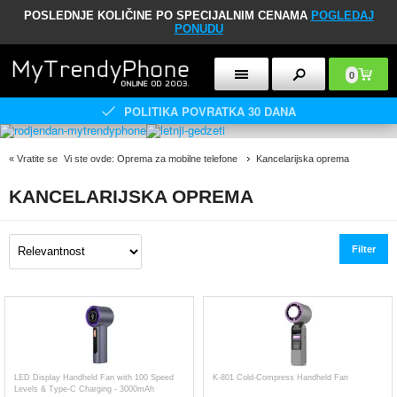
POSLEDNJE KOLIČINE PO SPECIJALNIM CENAMA
POGLEDAJ
PONUDU
0
POLITIKA POVRATKA 30 DANA
«
Vratite se
Vi ste ovde:
Oprema za mobilne telefone
Kancelarijska oprema
KANCELARIJSKA OPREMA
Filter
LED Display Handheld Fan with 100 Speed
K-801 Cold-Compress Handheld Fan
Levels & Type-C Charging - 3000mAh