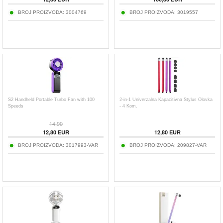
BROJ PROIZVODA:
3004769
BROJ PROIZVODA:
3019557
S2 Handheld Portable Turbo Fan with 100
2-in-1 Univerzalna Kapacitivna Stylus Olovka
Speeds
- 4 Kom.
14,90
12,80
EUR
12,80
EUR
BROJ PROIZVODA:
3017993-VAR
BROJ PROIZVODA:
209827-VAR