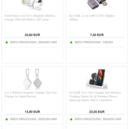
Tech-Protect A12 3-in-1 MagSafe Wireless
Brzi USB 3.1 na USB-C OTG Adapter -
Charger 15W with Built-in LED Lamp
10Gbps
24,60
EUR
7,40
EUR
BROJ PROIZVODA:
3004392-VAR
BROJ PROIZVODA:
246243
3 in 1 Wireless Magnetic Charger 15w Fast
GY-Q10B 3-in-1 Fast Charger Pad Wireless
Charger for Apple Devices
Charging Station for Qi Standard Phone /
Samsung Galaxy Watch / Earphone
14,90
EUR
23,50
EUR
BROJ PROIZVODA:
3005195-VAR
BROJ PROIZVODA:
3004353-VAR