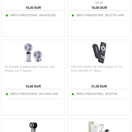
17,10
19,20
EUR
16,00
EUR
BROJ PROIZVODA:
3004352OB
BROJ PROIZVODA:
3012731-VAR
S1 Foldable Handheld Mini Fan with LED
H96 MAX S905L3 4K HDR Android 14 TV
Display and 5 Speeds
Stick with WiFi 6 - Black
10,60
EUR
31,00
EUR
BROJ PROIZVODA:
3017946-VAR
BROJ PROIZVODA:
3015756