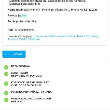
- Magnetni sistem zatvaranja drži sadržaj futrole čvrsto na mestu.
- Materijali: poliuretan i TPU
Kompatibilnost:
iPhone X (iPhone 10, iPhone Ten), iPhone XS 5.8" (2018)
Pakovanje:
Bulk
Zemlja proizvodnje: Kina
EAN: 5712579133939
Povezane kategorije:
Oprema za mobilne telefone
,
iPhone Maske & Oprema
,
iPhone X Maske & Oprema
BRZA DOSTAVA
CLUB TRENDY
OSTVARITE 7% POPUSTA
KORISNIČKI SERVIS PON - PET
CHAT: OD 10:00 DO 22:00
POLITIKA POVRAĆAJA - 30 DANA
PREKO 8.000.000 ZADOVOLJNIH
MUŠTERIJA