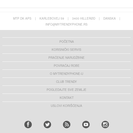
MTP DK APS
|
KARLEBOVEJ 59
|
3400 HILLERØD
|
DANSKA
|
INFO@MYTRENDYPHONE.RS
POČETNA
KORISNIČKI SERVIS
PRAĆENJE NARUDŽBINE
POVRAĆAJ ROBE
O MYTRENDYPHONE-U
CLUB TRENDY
POGLEDAJTE SVE ZEMLJE
KONTAKT
USLOVI KORIŠĆENJA