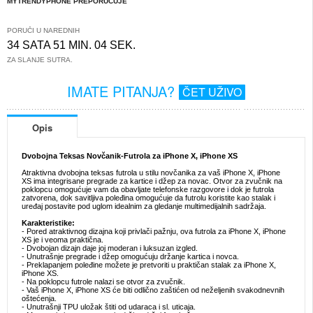
MYTRENDYPHONE PREPORUČUJE
PORUČI U NAREDNIH
34 SATA 51 MIN. 04 SEK.
ZA SLANJE SUTRA.
IMATE PITANJA?
ČET UŽIVO
Opis
Dvobojna Teksas Novčanik-Futrola za iPhone X, iPhone XS
Atraktivna dvobojna teksas futrola u stilu novčanika za vaš iPhone X, iPhone
XS ima integrisane pregrade za kartice i džep za novac. Otvor za zvučnik na
poklopcu omogućuje vam da obavljate telefonske razgovore i dok je futrola
zatvorena, dok savitljiva poleđina omogućuje da futrolu koristite kao stalak i
uređaj postavite pod uglom idealnim za gledanje multimedijalnih sadržaja.
Karakteristike:
- Pored atraktivnog dizajna koji privlači pažnju, ova futrola za iPhone X, iPhone
XS je i veoma praktična.
- Dvobojan dizajn daje joj moderan i luksuzan izgled.
- Unutrašnje pregrade i džep omogućuju držanje kartica i novca.
- Preklapanjem poleđine možete je pretvoriti u praktičan stalak za iPhone X,
iPhone XS.
- Na poklopcu futrole nalazi se otvor za zvučnik.
- Vaš iPhone X, iPhone XS će biti odlično zaštićen od neželjenih svakodnevnih
oštećenja.
- Unutrašnji TPU uložak štiti od udaraca i sl. uticaja.