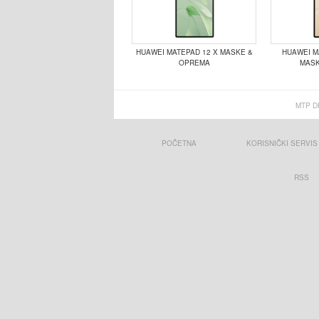
HUAWEI MATEPAD 12 X MASKE &
HUAWEI MA
OPREMA
MASK
MTP D
POČETNA
KORISNIČKI SERVIS
RSS