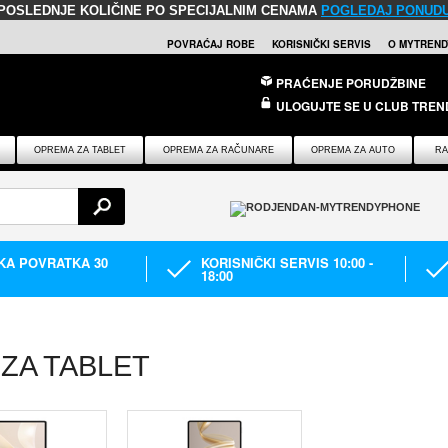
POSLEDNJE KOLIČINE PO SPECIJALNIM CENAMA
POGLEDAJ PONUD
POVRAĆAJ ROBE
KORISNIČKI SERVIS
O MYTREND
PRAĆENJE PORUDŽBINE
ULOGUJTE SE U CLUB TREN
OPREMA ZA TABLET
OPREMA ZA RAČUNARE
OPREMA ZA AUTO
RA
IKA POVRATKA 30
KORISNIČKI SERVIS 10:00 -
18:00
ZA TABLET