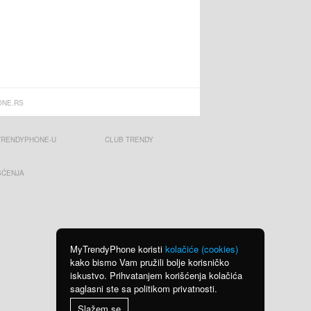
NE.RS
TRENDYPHONE-U
CLUB TRENDY
ŠĆENJA
MyTrendyPhone koristi
kolačiće (cookies)
kako bismo Vam pružili bolje korisničko
iskustvo. Prihvatanjem korišćenja kolačića
saglasni ste sa politikom privatnosti.
Slažem se