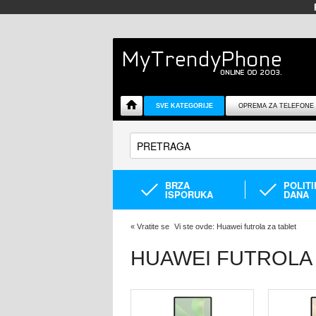
SVE KATEGORIJE
OPREMA ZA TELEFONE
BRZA
POLIT
ISPORUKA
DANA
«
Vratite se
Vi ste ovde:
Huawei futrola za tablet
HUAWEI FUTROLA 