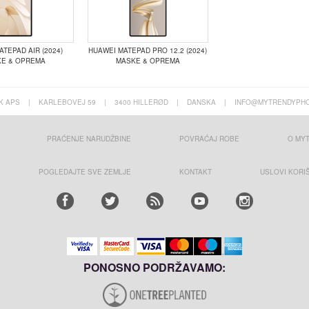
TEPAD AIR (2024)
HUAWEI MATEPAD PRO 12.2 (2024)
E & OPREMA
MASKE & OPREMA
K APS
|
KARLEBOVEJ 59
|
3400 HILLERØD
|
DANSKA
|
INFO@MYTRENDYPHO
PRAĆENJE NARUDŽBINE
POVRAĆAJ ROBE
O MY
POGLEDAJTE SVE ZEMLJE
KONTAKT
USLOVI KORI
PONOSNO PODRŽAVAMO: