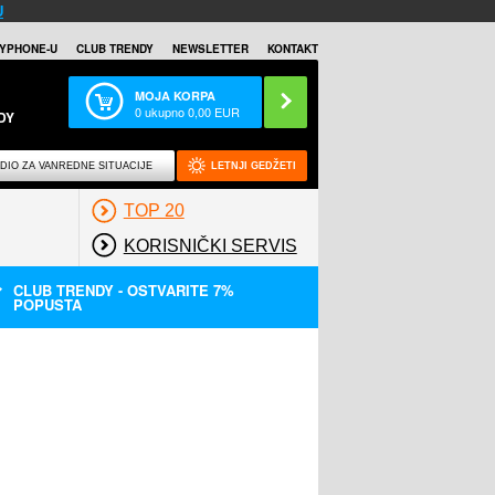
U
YPHONE-U
CLUB TRENDY
NEWSLETTER
KONTAKT
MOJA KORPA
0
ukupno
0,00
EUR
DY
DIO ZA VANREDNE SITUACIJE
LETNJI GEDŽETI
TOP 20
KORISNIČKI SERVIS
CLUB TRENDY - OSTVARITE 7%
POPUSTA