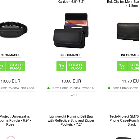
Kartice - 6.9"-7.2"
Belt Clip for Men, Siz
x 1.8cm
10,60
EUR
10,60
EUR
11,70
EU
 PROIZVODA:
3012800
BROJ PROIZVODA:
226051-
BROJ PROIZVOD
VAR
Protect Univerzalna
Lightweight Running Belt Bag
Tech-Protect SM70
orna Futrola - 6.9" -
with Reflective Strip and Zipper
Phone Case/Pouch -
Roze
Pockets - 7.2"
Black