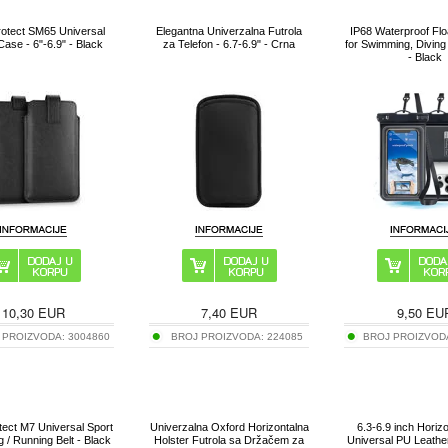
otect SM65 Universal
Elegantna Univerzalna Futrola
IP68 Waterproof Flo
ase - 6"-6.9" - Black
za Telefon - 6.7-6.9" - Crna
for Swimming, Diving
- Black
10,30
EUR
7,40
EUR
9,50
EU
 PROIZVODA:
3004860
BROJ PROIZVODA:
224085
BROJ PROIZVOD
tect M7 Universal Sport
Univerzalna Oxford Horizontalna
6.3-6.9 inch Horizo
 / Running Belt - Black
Holster Futrola sa Držačem za
Universal PU Leathe