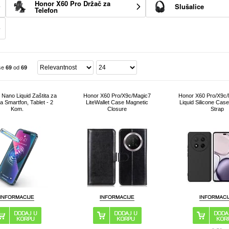
Honor X60 Pro Držač za
Slušalice
Telefon
 se
od
69
69
 Nano Liquid Zaštita za
Honor X60 Pro/X9c/Magic7
Honor X60 Pro/X9c/
a Smartfon, Tablet - 2
LiteWallet Case Magnetic
Liquid Silicone Cas
Kom.
Closure
Strap