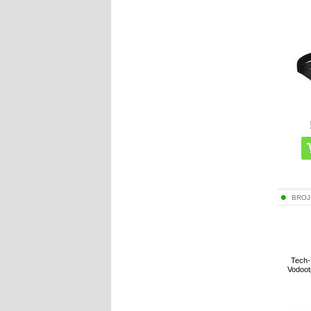
BROJ
Tech-
Vodootp