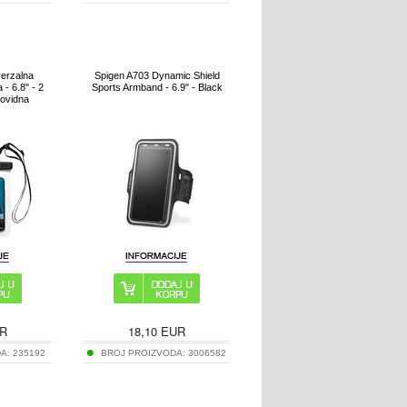
verzalna
Spigen A703 Dynamic Shield
 - 6.8" - 2
Sports Armband - 6.9" - Black
rovidna
R
18,10
EUR
DA:
235192
BROJ PROIZVODA:
3006582