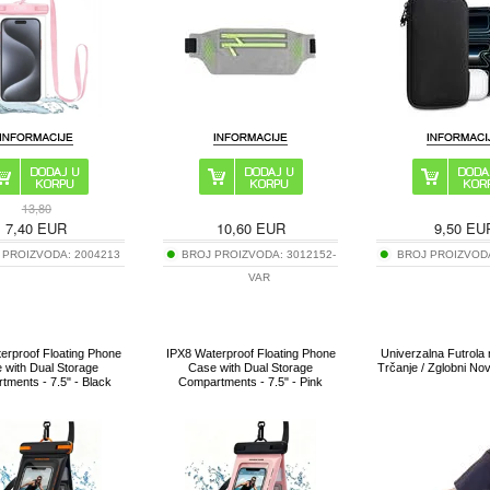
13,80
7,40
EUR
10,60
EUR
9,50
EU
 PROIZVODA:
2004213
BROJ PROIZVODA:
3012152-
BROJ PROIZVOD
VAR
erproof Floating Phone
IPX8 Waterproof Floating Phone
Univerzalna Futrola
 with Dual Storage
Case with Dual Storage
Trčanje / Zglobni Nov
tments - 7.5" - Black
Compartments - 7.5" - Pink