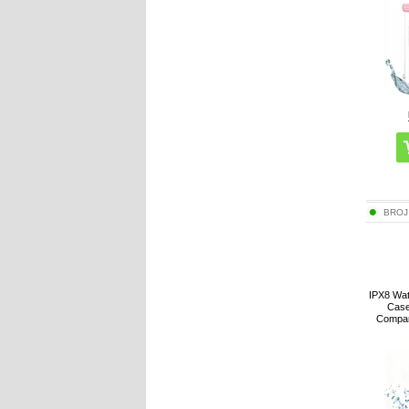
BROJ
IPX8 Wat
Case
Compar