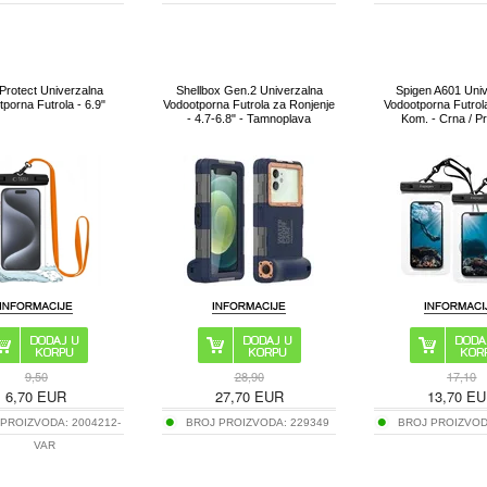
Protect Univerzalna
Shellbox Gen.2 Univerzalna
Spigen A601 Uni
porna Futrola - 6.9"
Vodootporna Futrola za Ronjenje
Vodootporna Futrola
- 4.7-6.8" - Tamnoplava
Kom. - Crna / P
9,50
28,90
17,10
6,70
EUR
27,70
EUR
13,70
EU
 PROIZVODA:
2004212-
BROJ PROIZVODA:
229349
BROJ PROIZVO
VAR