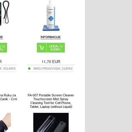
R
11,70
EUR
A:
3014855
BROJ PROIZVODA:
218563
 na Ruku za
FA-007 Portable Screen Cleaner
čanik - Crni
Touchscreen Mist Spray
Cleaning Tool for Cell Phone,
Tablet, Laptop (without Liquid)