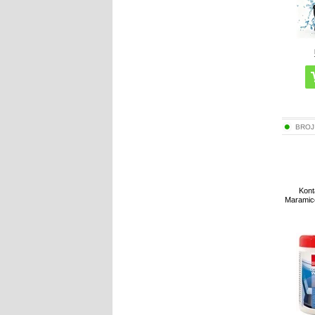
BROJ
Kont
Maramice