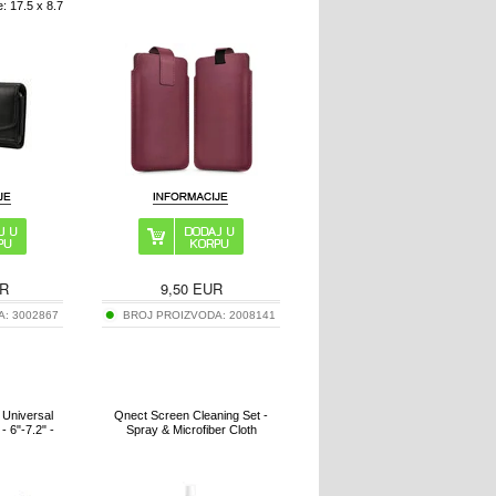
e: 17.5 x 8.7
R
9,50
EUR
A:
3002867
BROJ PROIZVODA:
2008141
 Universal
Qnect Screen Cleaning Set -
 6"-7.2" -
Spray & Microfiber Cloth