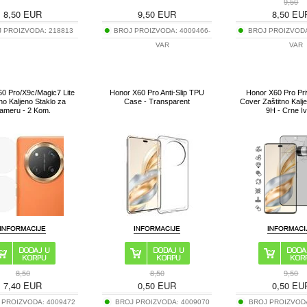
9,50
8,50
EUR
9,50
EUR
8,50
EU
J PROIZVODA:
218813
BROJ PROIZVODA:
4009466-
BROJ PROIZVOD
VAR
VAR
0 Pro/X9c/Magic7 Lite
Honor X60 Pro Anti-Slip TPU
Honor X60 Pro Pri
no Kaljeno Staklo za
Case - Transparent
Cover Zaštitno Kalje
ameru - 2 Kom.
9H - Crne Iv
8,50
8,50
9,50
7,40
EUR
0,50
EUR
0,50
EU
 PROIZVODA:
4009472
BROJ PROIZVODA:
4009070
BROJ PROIZVOD