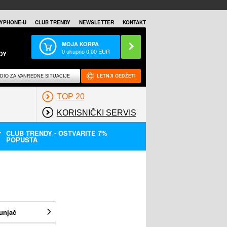
YPHONE-U
CLUB TRENDY
NEWSLETTER
KONTAKT
MOJA KORPA
0
ukupno
0,00
EUR
DY
DIO ZA VANREDNE SITUACIJE
LETNJI GEDŽETI
TOP 20
KORISNIČKI SERVIS
CLUB TRENDY - OSTVARITE 7%
POPUSTA
unjač