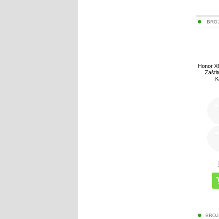
BRO
Honor X6
Zaštit
K
BROJ