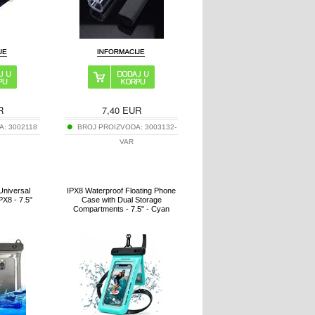
R
7,40
EUR
A:
3002118
BROJ PROIZVODA:
3003132-
VAR
 Universal
IPX8 Waterproof Floating Phone
X8 - 7.5"
Case with Dual Storage
Compartments - 7.5" - Cyan