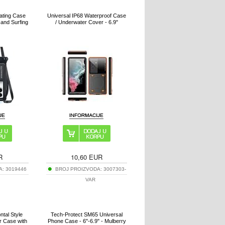
ating Case
Universal IP68 Waterproof Case
 and Surfing
/ Underwater Cover - 6.9"
R
10,60
EUR
A:
3019446
BROJ PROIZVODA:
3007303-
VAR
ntal Style
Tech-Protect SM65 Universal
r Case with
Phone Case - 6"-6.9" - Mulberry