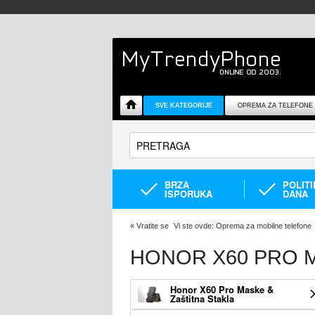
SVE KATEGORIJE
OPREMA ZA TELEFONE
BRZA
POLIT
ISPORUKA
DANA
«
Vratite se
Vi ste ovde:
Oprema za mobilne telefone
HONOR X60 PRO 
Honor X60 Pro Maske &
Zaštitna Stakla