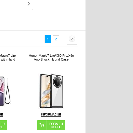
2
1
Magic7 Lite
Honor Magic7 Lite/X60 Pro/X9c
e with Hand
Anti-Shock Hybrid Case