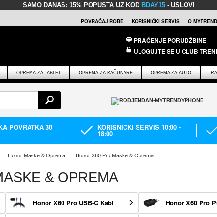
SAMO DANAS:
15% POPUSTA UZ KOD
BDAY15
-
USLOVI
POVRAĆAJ ROBE
KORISNIČKI SERVIS
O MYTREND
PRAĆENJE PORUDŽBINE
ULOGUJTE SE U CLUB TREN
OPREMA ZA TABLET
OPREMA ZA RAČUNARE
OPREMA ZA AUTO
RA
IKA POVRATKA 30
KORISNIČKI SERVIS 10:00 -
18:00
Honor Maske & Oprema
Honor X60 Pro Maske & Oprema
MASKE & OPREMA
Honor X60 Pro USB-C Kabl
Honor X60 Pro P