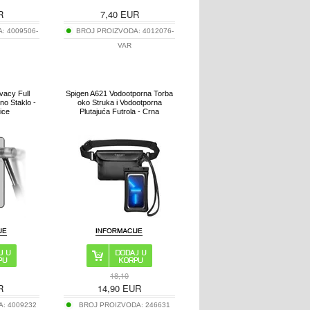
R
7,40
EUR
A:
4009506-
BROJ PROIZVODA:
4012076-
VAR
vacy Full
Spigen A621 Vodootporna Torba
no Staklo -
oko Struka i Vodootporna
ice
Plutajuća Futrola - Crna
18,10
R
14,90
EUR
A:
4009232
BROJ PROIZVODA:
246631