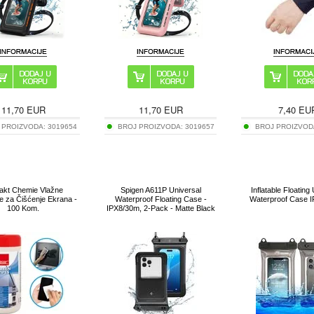
11,70
EUR
11,70
EUR
7,40
EU
 PROIZVODA:
3019654
BROJ PROIZVODA:
3019657
BROJ PROIZVOD
akt Chemie Vlažne
Spigen A611P Universal
Inflatable Floating
 za Čišćenje Ekrana -
Waterproof Floating Case -
Waterproof Case IP
100 Kom.
IPX8/30m, 2-Pack - Matte Black