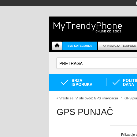
SVE KATEGORIJE
OPREMA ZA TELEFONE
BRZA
POLIT
ISPORUKA
DANA
«
Vratite se
Vi ste ovde:
GPS i navigacija
GPS pun
GPS PUNJAČ
Prikazuje