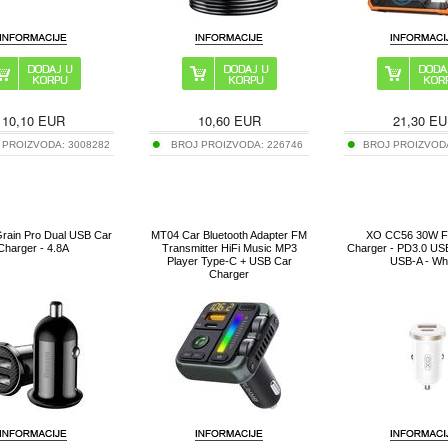
10,10
EUR
10,60
EUR
21,30
EU
 PROIZVODA:
3008282
BROJ PROIZVODA:
226746
BROJ PROIZVOD
rain Pro Dual USB Car
MT04 Car Bluetooth Adapter FM
XO CC56 30W F
Charger - 4.8A
Transmitter HiFi Music MP3
Charger - PD3.0 US
Player Type-C + USB Car
USB-A - Wh
Charger