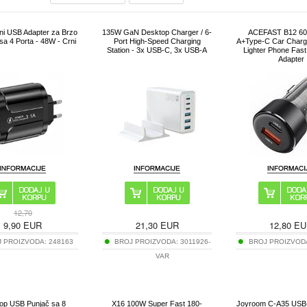
ni USB Adapter za Brzo
135W GaN Desktop Charger / 6-
ACEFAST B12 6
sa 4 Porta - 48W - Crni
Port High-Speed Charging
A+Type-C Car Charge
Station - 3x USB-C, 3x USB-A
Lighter Phone Fast
Adapter
12,70
9,90
EUR
21,30
EUR
12,80
EU
J PROIZVODA:
248163
BROJ PROIZVODA:
3011926-
BROJ PROIZVOD
VAR
op USB Punjač sa 8
X16 100W Super Fast 180-
Joyroom C-A35 USB