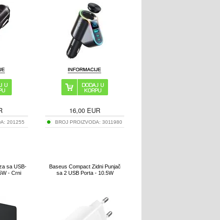
R
16,00
EUR
DA:
201255
BROJ PROIZVODA:
3011980
aza sa USB-
Baseus Compact Zidni Punjač
5W - Crni
sa 2 USB Porta - 10.5W