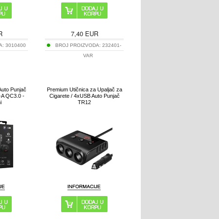
R
7,40
EUR
A:
3010400
BROJ PROIZVODA:
232401-
VAR
Auto Punjač
Premium Utičnica za Upaljač za
A QC3.0 -
Cigarete / 4xUSB Auto Punjač
i
TR12