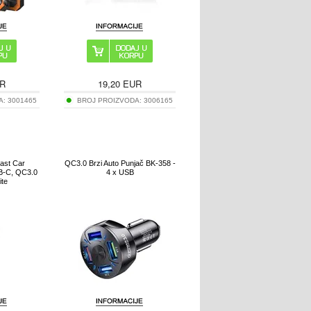
R
19,20
EUR
A:
3001465
BROJ PROIZVODA:
3006165
ast Car
QC3.0 Brzi Auto Punjač BK-358 -
B-C, QC3.0
4 x USB
ite