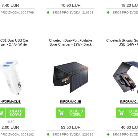
7,40
EUR
10,90
EUR
19,20
EU
 PROIZVODA:
3004799
BROJ PROIZVODA:
216763
BROJ PROIZVO
C31 Dual USB Car
Choetech Dual-Port Foldable
Choetech Sklopivi Sol
ger - 2.4A - White
Solar Charger - 19W - Black
USB, 14W - 
10,60
2,00
EUR
53,50
EUR
40,60
EU
 PROIZVODA:
3008102
BROJ PROIZVODA:
229289
BROJ PROIZVO