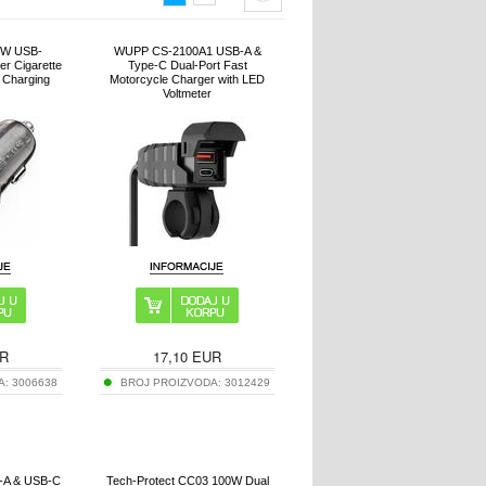
0W USB-
WUPP CS-2100A1 USB-A &
r Cigarette
Type-C Dual-Port Fast
 Charging
Motorcycle Charger with LED
Voltmeter
R
17,10
EUR
A:
3006638
BROJ PROIZVODA:
3012429
-A & USB-C
Tech-Protect CC03 100W Dual