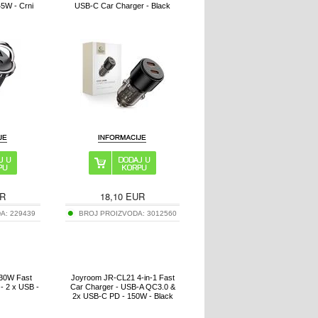
45W - Crni
USB-C Car Charger - Black
R
18,10
EUR
DA:
229439
BROJ PROIZVODA:
3012560
 30W Fast
Joyroom JR-CL21 4-in-1 Fast
- 2 x USB -
Car Charger - USB-A QC3.0 &
2x USB-C PD - 150W - Black