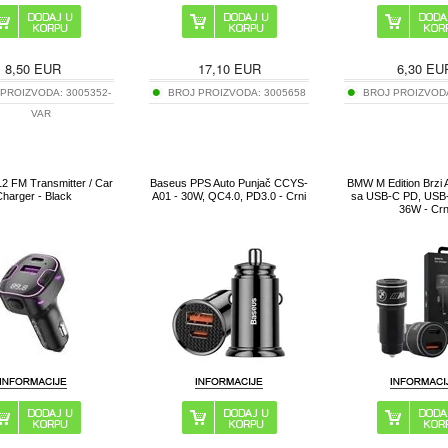
8,50
EUR
17,10
EUR
6,30
EU
 PROIZVODA:
3005352-
BROJ PROIZVODA:
3005658
BROJ PROIZVOD
VAR
 FM Transmitter / Car
Baseus PPS Auto Punjač CCYS-
BMW M Edition Brzi 
harger - Black
A01 - 30W, QC4.0, PD3.0 - Crni
sa USB-C PD, USB-
36W - Crn