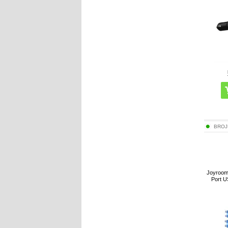
BROJ
Joyroom
Port U