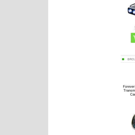
BRO
Forever
Transm
Car