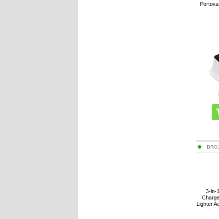
Portova 
BRO
3-in-
Charge
Lighter 