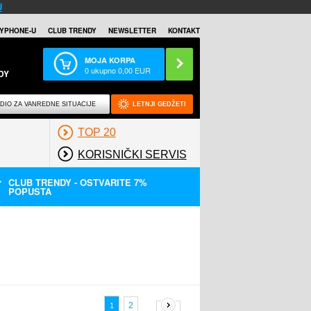
U
YPHONE-U
CLUB TRENDY
NEWSLETTER
KONTAKT
MOJA KORPA
0
ukupno
0,00
EUR
DY
DIO ZA VANREDNE SITUACIJE
LETNJI GEDŽETI
TOP 20
KORISNIČKI SERVIS
CLUB TRENDY - OSTVARITE 7%
POPUSTA
2
1