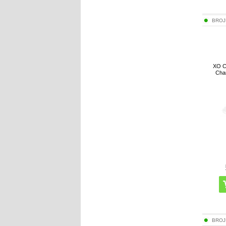
BROJ
XO C
Char
BROJ