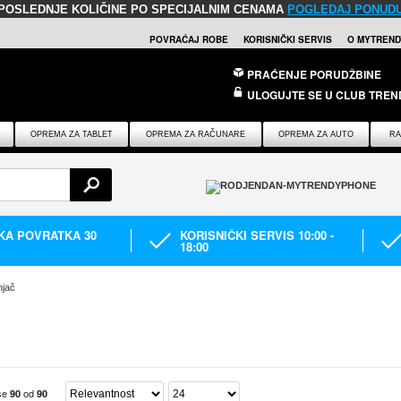
POSLEDNJE KOLIČINE PO SPECIJALNIM CENAMA
POGLEDAJ PONUD
POVRAĆAJ ROBE
KORISNIČKI SERVIS
O MYTREND
PRAĆENJE PORUDŽBINE
ULOGUJTE SE U CLUB TREN
OPREMA ZA TABLET
OPREMA ZA RAČUNARE
OPREMA ZA AUTO
RA
IKA POVRATKA 30
KORISNIČKI SERVIS 10:00 -
18:00
jač
 se
od
90
90