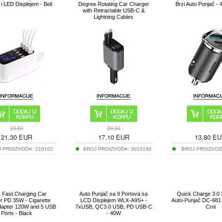
i LED Displejem - Beli
Degree Rotating Car Charger
Brzi Auto Punjač - 
with Retractable USB-C &
Lightning Cables
23,50
20,30
21,30
EUR
17,10
EUR
13,80
EU
J PROIZVODA:
210102
BROJ PROIZVODA:
3010196
BROJ PROIZVO
1 Fast Charging Car
Auto Punjač sa 9 Portova sa
Quick Charge 3.0
r PD 35W - Cigarette
LCD Displejem WLX-A9S+ -
Auto-Punjač DC-681 
Adapter 120W and 5 USB
7xUSB, QC3.0 USB, PD USB-C
Crni
Ports - Black
- 40W