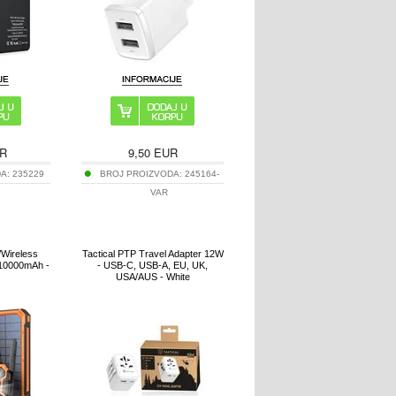
R
9,50
EUR
DA:
235229
BROJ PROIZVODA:
245164-
VAR
/Wireless
Tactical PTP Travel Adapter 12W
10000mAh -
- USB-C, USB-A, EU, UK,
USA/AUS - White