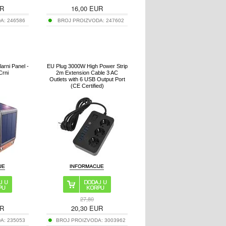
R
16,00
EUR
DA:
246586
BROJ PROIZVODA:
247602
arni Panel -
EU Plug 3000W High Power Strip
Crni
2m Extension Cable 3 AC
Outlets with 6 USB Output Port
(CE Certified)
27,80
R
20,30
EUR
DA:
235053
BROJ PROIZVODA:
3003962