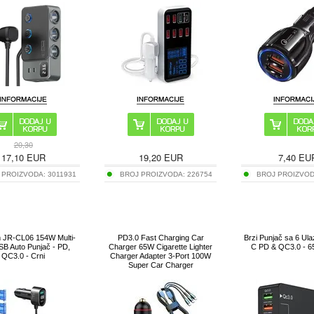
20,30
17,10
EUR
19,20
EUR
7,40
EU
 PROIZVODA:
3011931
BROJ PROIZVODA:
226754
BROJ PROIZVO
 JR-CL06 154W Multi-
PD3.0 Fast Charging Car
Brzi Punjač sa 6 Ul
SB Auto Punjač - PD,
Charger 65W Cigarette Lighter
C PD & QC3.0 - 6
QC3.0 - Crni
Charger Adapter 3-Port 100W
Super Car Charger