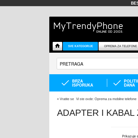
BE
SVE KATEGORIJE
OPREMA ZA TELEFONE
BRZA
POLIT
ISPORUKA
DANA
«
Vratite se
Vi ste ovde:
Oprema za mobilne telefone
ADAPTER I KABAL
Prikazuje