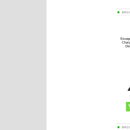
BROJ
Essage
Charg
Dis
BROJ