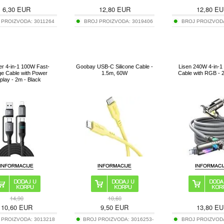
6,30
EUR
12,80
EUR
12,80
EU
 PROIZVODA:
3011264
BROJ PROIZVODA:
3019406
BROJ PROIZVOD
r 4-in-1 100W Fast-
Goobay USB-C Silicone Cable -
Lisen 240W 4-in-1
e Cable with Power
1.5m, 60W
Cable with RGB - 
play - 2m - Black
14,90
10,60
10,60
EUR
9,50
EUR
13,80
EU
 PROIZVODA:
3013218
BROJ PROIZVODA:
3016253-
BROJ PROIZVOD