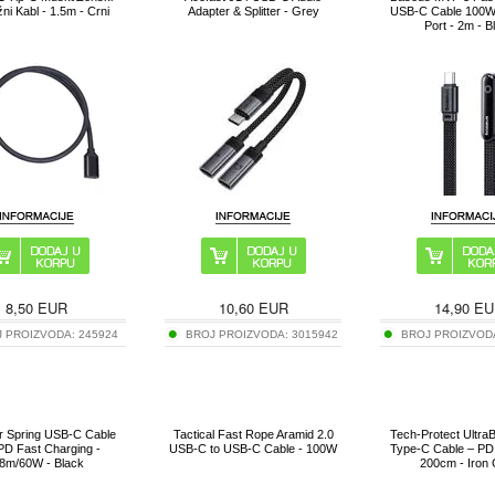
ni Kabl - 1.5m - Crni
Adapter & Splitter - Grey
USB-C Cable 100W 
Port - 2m - B
8,50
EUR
10,60
EUR
14,90
EU
J PROIZVODA:
245924
BROJ PROIZVODA:
3015942
BROJ PROIZVOD
r Spring USB-C Cable
Tactical Fast Rope Aramid 2.0
Tech-Protect Ultr
 PD Fast Charging -
USB-C to USB-C Cable - 100W
Type-C Cable – PD
.8m/60W - Black
200cm - Iron