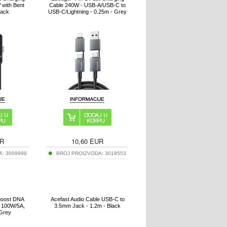
with Bent
Cable 240W - USB-A/USB-C to
lack
USB-C/Lightning - 0.25m - Grey
R
10,60
EUR
A:
3009999
BROJ PROIZVODA:
3018553
aBoost DNA
Acefast Audio Cable USB-C to
 100W/5A,
3.5mm Jack - 1.2m - Black
 Grey