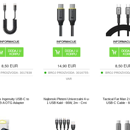
8,50
EUR
14,90
EUR
8,50
EU
 PROIZVODA:
3017838
BROJ PROIZVODA:
3016755-
BROJ PROIZVOD
VAR
 Ingenuity USB-C to
Najlonski Pleteni Univerzalni 4-u-
Tactical Fat Man 2
B-A OTG Adapter
1 USB Kabl - 66W, 2m - Crni
USB-C Cable - 