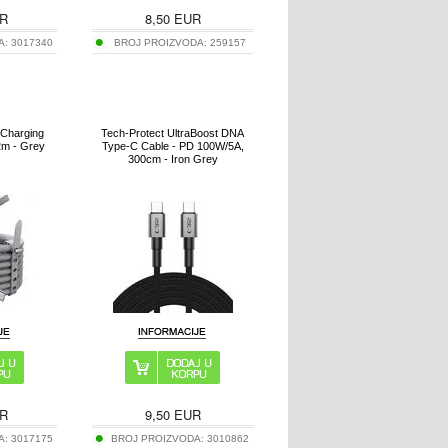
R
8,50
EUR
A:
3017340
BROJ PROIZVODA:
259157
 Charging
Tech-Protect UltraBoost DNA
2m - Grey
Type-C Cable - PD 100W/5A,
300cm - Iron Grey
R
9,50
EUR
A:
3017175
BROJ PROIZVODA:
3010862