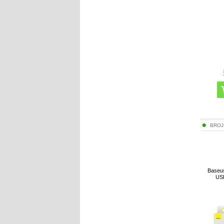
BROJ
Baseus
US