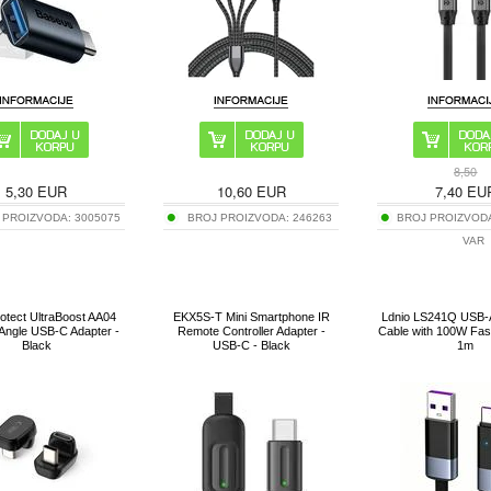
8,50
5,30
EUR
10,60
EUR
7,40
EU
 PROIZVODA:
3005075
BROJ PROIZVODA:
246263
BROJ PROIZVOD
VAR
otect UltraBoost AA04
EKX5S-T Mini Smartphone IR
Ldnio LS241Q USB-
Angle USB-C Adapter -
Remote Controller Adapter -
Cable with 100W Fas
Black
USB-C - Black
1m