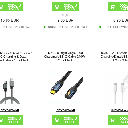
10,60
10,60
EUR
8,50
EUR
5,30
EU
 PROIZVODA:
3010545
BROJ PROIZVODA:
3007661
BROJ PROIZVO
BLNCBC03 65W USB-C /
D24220 Right-Angle Fast
Devia EC404 Smart 
C Charging & Data
Charging USB-C Cable 240W -
Charging/Data USB
er Cable - 1m - Black
2m - Black
1.2m - Whi