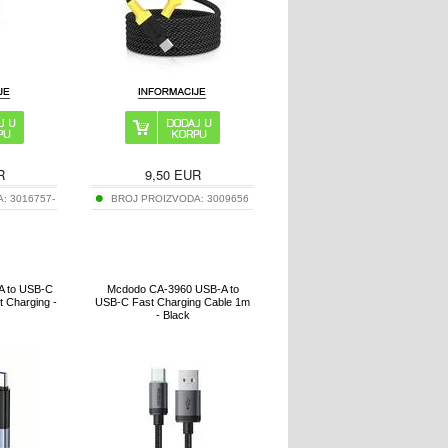
R
9,50
EUR
A:
3016757-
BROJ PROIZVODA:
3009656
A to USB-C
Mcdodo CA-3960 USB-A to
t Charging -
USB-C Fast Charging Cable 1m
- Black