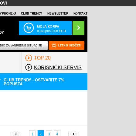
OVI
YPHONE-U
CLUB TRENDY
NEWSLETTER
KONTAKT
MOJA KORPA
0
ukupno
0,00
EUR
DY
DIO ZA VANREDNE SITUACIJE
LETNJI GEDŽETI
TOP 20
KORISNIČKI SERVIS
CLUB TRENDY - OSTVARITE 7%
POPUSTA
1
3
4
2