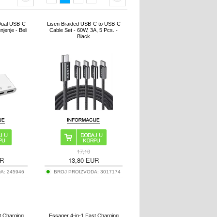
Dual USB-C
Lisen Braided USB-C to USB-C
njenje - Beli
Cable Set - 60W, 3A, 5 Pcs. -
Black
17,10
R
13,80
EUR
DA:
245946
BROJ PROIZVODA:
3017174
 Charging
Essager 4-in-1 Fast Charging