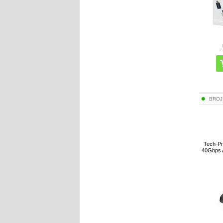
BROJ
Tech-Pr
40Gbps 