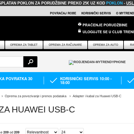
SPLATAN POKLON
ZA PORUDŽBINE PREKO 25€ UZ KOD
POKLON
-
USL
POVRAĆAJ ROBE
KORISNIČKI SERVIS
O MYTREND
PRAĆENJE PORUDŽBINE
ULOGUJTE SE U CLUB TREN
OPREMA ZA TABLET
OPREMA ZA RAČUNARE
OPREMA ZA AUTO
RA
IKA POVRATKA 30
KORISNIČKI SERVIS 10:00 -
18:00
Oprema za povezivanje i prenos podataka
Adapter i kabal za Huawei USB-C
 ZA HUAWEI USB-C
 se
od
209
209