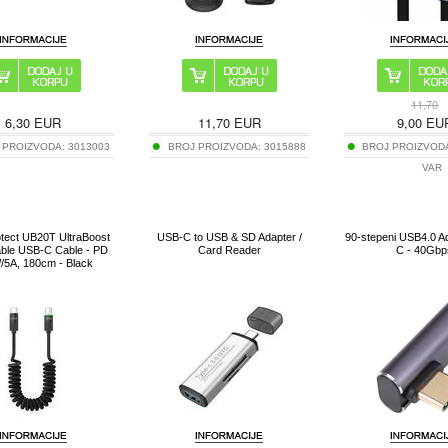
11,70
6,30
EUR
11,70
EUR
9,00
EU
 PROIZVODA:
3013003
BROJ PROIZVODA:
3015888
BROJ PROIZVOD
VAR
tect UB20T UltraBoost
USB-C to USB & SD Adapter /
90-stepeni USB4.0 Ad
able USB-C Cable - PD
Card Reader
C - 40Gbp
/5A, 180cm - Black