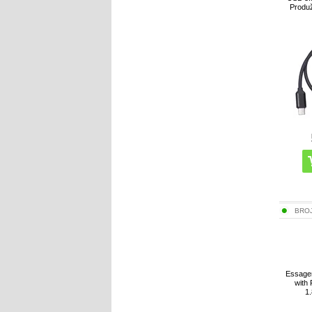
Produž
BRO
Essage
with
1