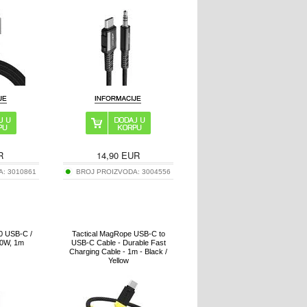
R
14,90
EUR
A:
3010861
BROJ PROIZVODA:
3004556
.0 USB-C /
Tactical MagRope USB-C to
60W, 1m
USB-C Cable - Durable Fast
Charging Cable - 1m - Black /
Yellow