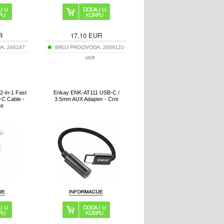
R
17,10
EUR
DA:
246247
BROJ PROIZVODA:
2009121-
VAR
2-in-1 Fast
Enkay ENK-AT111 USB-C /
-C Cable -
3.5mm AUX Adapter - Crni
te