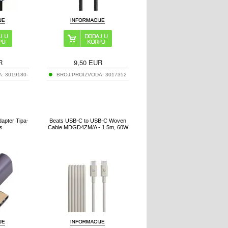
R
9,50
EUR
A:
3019180-
BROJ PROIZVODA:
3017352
apter Tipa-
Beats USB-C to USB-C Woven
s
Cable MDGD4ZM/A - 1.5m, 60W