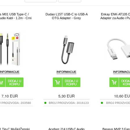
s M01 USB Type-C /
Dudao L15T USB-C to USB-A
Enkay ENK-AT105 
dio Kabl - 1.2m - Crni
OTG Adapter - Grey
Adapter za Audio i Pu
7,10
EUR
5,30
EUR
10,60
EU
J PROIZVODA:
203580
BROJ PROIZVODA:
3016123
BROJ PROIZVO
1 Tip-C Muški/Ženski
Acefast J14 USB-C Audio
Baseus MVP 3 Fast