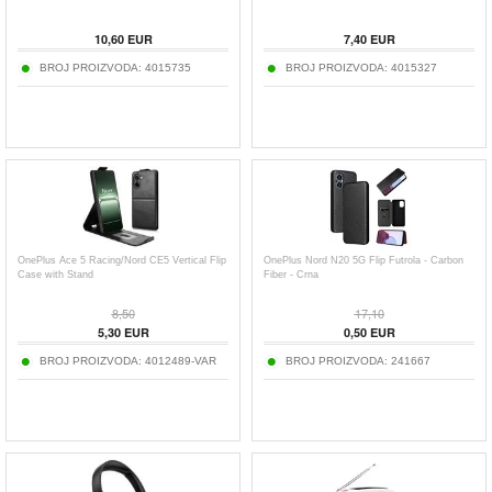
10,60
EUR
7,40
EUR
BROJ PROIZVODA:
4015735
BROJ PROIZVODA:
4015327
OnePlus Ace 5 Racing/Nord CE5 Vertical Flip
OnePlus Nord N20 5G Flip Futrola - Carbon
Case with Stand
Fiber - Crna
8,50
17,10
5,30
EUR
0,50
EUR
BROJ PROIZVODA:
4012489-VAR
BROJ PROIZVODA:
241667