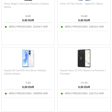
Honor Magic4 Gumirana Plastična Zaštitna
Honor X8 Flip Futrola - Ugljenično Vlakno
Maska
6,30
10,40
0,50
EUR
0,50
EUR
BROJ PROIZVODA:
253067-VAR
BROJ PROIZVODA:
248101-VAR
Huawei 90 Lite/X50i Anti-Shock Hibridna
Huawei Nova 10 TPU Maska sa Prstenom /
Zaštitna Maska
Postoljem
7,20
11,70
0,50
EUR
0,50
EUR
BROJ PROIZVODA:
256859-VAR
BROJ PROIZVODA:
242712-VAR