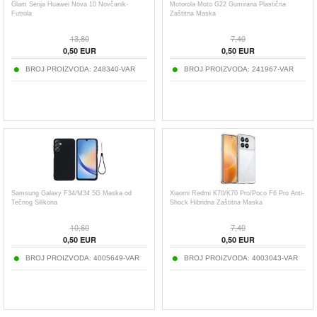
Glam Serija Huawei Nova 10 Novčanik-
Motorola Moto G22 Gumirana Plastična
Futrola
Zaštitna Maska
13,80
7,40
0,50
EUR
0,50
EUR
BROJ PROIZVODA:
248340-VAR
BROJ PROIZVODA:
241967-VAR
Samsung Galaxy F34/M34 5G Maska od
Xiaomi Redmi K70/K70 Pro/Poco F6 Pro Anti-
Tečnog Silikona
Shock Hibridna Zaštitna Maska
10,60
7,40
0,50
EUR
0,50
EUR
BROJ PROIZVODA:
4005649-VAR
BROJ PROIZVODA:
4003043-VAR