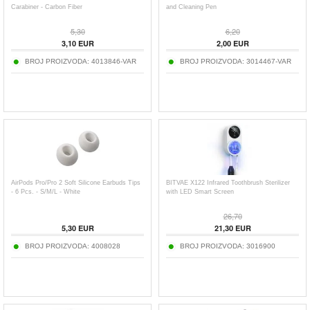
Carabiner - Carbon Fiber
and Cleaning Pen
5,30
6,20
3,10
EUR
2,00
EUR
BROJ PROIZVODA:
4013846-VAR
BROJ PROIZVODA:
3014467-VAR
AirPods Pro/Pro 2 Soft Silicone Earbuds Tips
BITVAE X122 Infrared Toothbrush Sterilizer
- 6 Pcs. - S/M/L - White
with LED Smart Screen
26,70
5,30
EUR
21,30
EUR
BROJ PROIZVODA:
4008028
BROJ PROIZVODA:
3016900