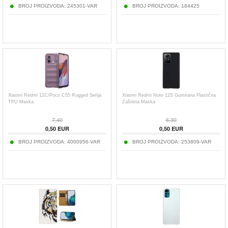
BROJ PROIZVODA:
245301-VAR
BROJ PROIZVODA:
184425
Xiaomi Redmi 12C/Poco C55 Rugged Serija
Xiaomi Redmi Note 12S Gumirana Plastična
TPU Maska
Zaštitna Maska
7,40
6,30
0,50
EUR
0,50
EUR
BROJ PROIZVODA:
4000956-VAR
BROJ PROIZVODA:
253809-VAR