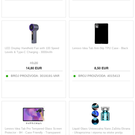
LED Display Handheld Fan with 100 Speed
Lenovo Idea Tab Anti-Slip TPU Case - Black
Levels & Type-C Charging - 3000mAh
19,20
14,80
EUR
8,50
EUR
BROJ PROIZVODA:
3019191-VAR
BROJ PROIZVODA:
4015413
Lenovo Idea Tab Pro Tempered Glass Screen
Liquid Glass Univerzalna Nano Zaštita Ekrana
Protector - 9H - Case Friendly - Transparent
- Ultraprozirna i otporna na otiske prstiju