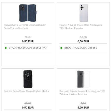
Huawei Nova 11 Pro/11 Ultra Cardholder
Huawei Nova 11 Pro/11 Ultra Neklizajuća
Serija Futrola-Novčanik
TPU Maska - Providna
9,50
10,60
0,50
EUR
0,50
EUR
BROJ PROIZVODA:
253695-VAR
BROJ PROIZVODA:
255552
Krokodil Serija Honor Magic4 Hybrid Maska
Samsung Galaxy Xcover 4 Neklizajuća TPU
Zaštitna Maska - Providna
16,00
5,30
0,50
EUR
4,20
EUR