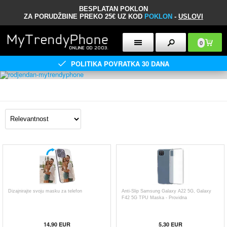
BESPLATAN POKLON
ZA PORUDŽBINE PREKO 25€ UZ KOD
POKLON
-
USLOVI
0
POLITIKA POVRATKA 30 DANA
Dizajnirajte svoju masku za telefon
Anti-Slip Samsung Galaxy A22 5G, Galaxy
F42 5G TPU Maska - Providna
14,90
EUR
5,30
EUR