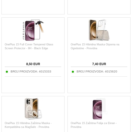
OnePlus 15 Full Cover Tempered Glass
OnePlus 15 Hibridna Maska Otporna na
Screen Protector - 9H - Black Edge
Ogrebotine - Providna
8,50
EUR
7,40
EUR
BROJ PROIZVODA:
4015333
BROJ PROIZVODA:
4015620
OnePlus 15 Hibridna Zaštitna Maska -
OnePlus 15 Zaštitna Folija za Ekran -
Kompatibilna sa MagSafe - Providna
Providna