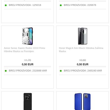
BROJ PROIZVODA:
125016
BROJ PROIZVODA:
226676
Armor Series Xiaomi Redmi 10/10 Prime
Honor Magic4 Anti-Shock Hibridna Zaštitna
Hibridna Maska sa Postoljem
Maska
11,70
10,80
0,50
EUR
0,50
EUR
BROJ PROIZVODA:
232688-VAR
BROJ PROIZVODA:
248190-VAR