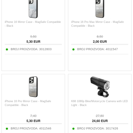
iPhone 16 Mirror Case - MagSafe Compatible
iPhone 16 Pro Max Mirror Case - MagSafe
- Black
Compatible - Black
9,50
8,50
5,30
EUR
2,00
EUR
BROJ PROIZVODA:
3012803
BROJ PROIZVODA:
4011547
iPhone 16 Pro Mirror Case - MagSafe
K66 1080p Bike/Motorcycle Camera with LED
Compatible - Black
Light - Black
7,40
27,80
5,30
EUR
24,60
EUR
BROJ PROIZVODA:
4011546
BROJ PROIZVODA:
3017426