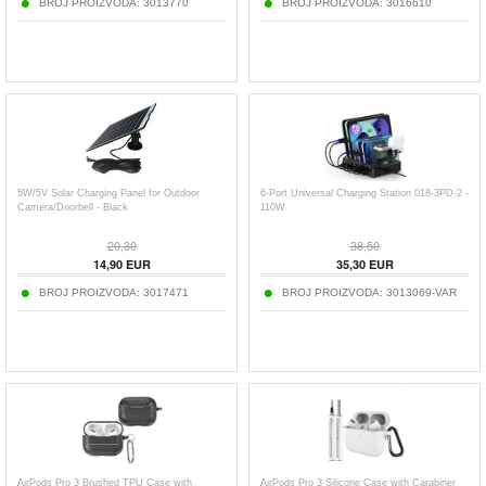
BROJ PROIZVODA:
3013770
BROJ PROIZVODA:
3016610
5W/5V Solar Charging Panel for Outdoor
6-Port Universal Charging Station 018-3PD-2 -
Camera/Doorbell - Black
110W
20,30
38,50
14,90
EUR
35,30
EUR
BROJ PROIZVODA:
3017471
BROJ PROIZVODA:
3013069-VAR
AirPods Pro 3 Brushed TPU Case with
AirPods Pro 3 Silicone Case with Carabiner