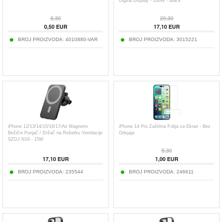
Digital Display - 100W - Black
6,30
20,30
0,50
EUR
17,10
EUR
BROJ PROIZVODA:
4010880-VAR
BROJ PROIZVODA:
3015221
iPhone 12/13/14/15/16/17/Air Magnetni
iPhone 14 Pro Zaštitna Folija za Ekran - Bez
Bežični Punjač / Držač na Rešetku Ventilacije
Odsjaja
SZDJ N16 - 15W
5,30
17,10
EUR
1,00
EUR
BROJ PROIZVODA:
235544
BROJ PROIZVODA:
246611