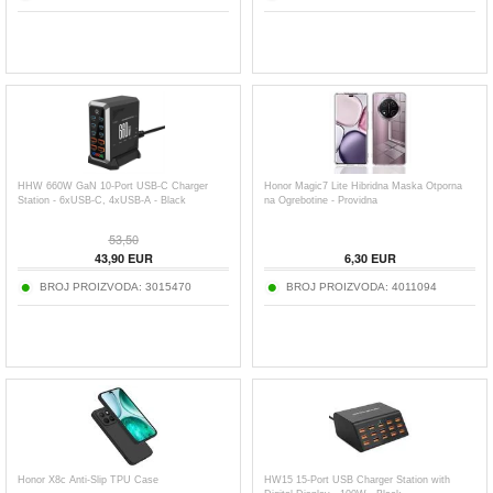
HHW 660W GaN 10-Port USB-C Charger
Honor Magic7 Lite Hibridna Maska Otporna
Station - 6xUSB-C, 4xUSB-A - Black
na Ogrebotine - Providna
53,50
43,90
EUR
6,30
EUR
BROJ PROIZVODA:
3015470
BROJ PROIZVODA:
4011094
Honor X8c Anti-Slip TPU Case
HW15 15-Port USB Charger Station with