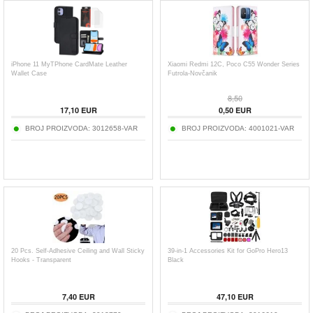
iPhone 11 MyTPhone CardMate Leather
Xiaomi Redmi 12C, Poco C55 Wonder Series
Wallet Case
Futrola-Novčanik
8,50
17,10
EUR
0,50
EUR
BROJ PROIZVODA:
3012658-VAR
BROJ PROIZVODA:
4001021-VAR
20 Pcs. Self-Adhesive Ceiling and Wall Sticky
39-in-1 Accessories Kit for GoPro Hero13
Hooks - Transparent
Black
7,40
EUR
47,10
EUR