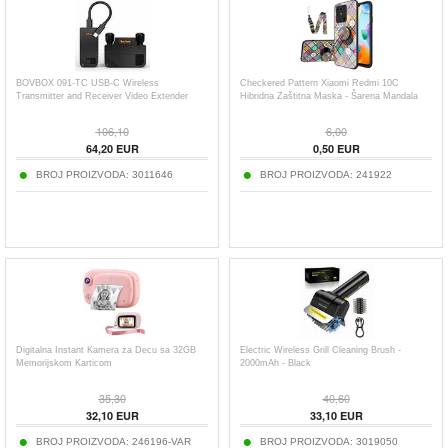
BOVBOX 091-TC USB-C Wireless
Checkered Pattern Xiaomi Redmi 10C
Transmitter and Receiver Video Extender
Hibridna Zaštitna Maska - Šarena Mandala
106,10
6,00
64,20
EUR
0,50
EUR
BROJ PROIZVODA:
3011646
BROJ PROIZVODA:
241922
Digitalna Instant Kamera za Decu sa 32GB
Electric Wireless Grill Cleaning Brush -
Memorijskom Karticom
2000mAh - Black
35,30
40,60
32,10
EUR
33,10
EUR
BROJ PROIZVODA:
246196-VAR
BROJ PROIZVODA:
3019050