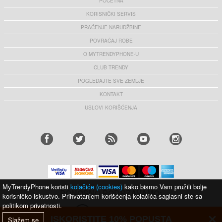
POČETNA
KORISNIČKI SERVIS
PRAĆENJE NARUDŽBINE
POVRAĆAJ ROBE
O MYTRENDYPHONE-U
CLUB TRENDY
POGLEDAJTE SVE ZEMLJE
KONTAKT
USLOVI KORIŠĆENJA
MyTrendyPhone koristi
kolačiće (cookies)
kako bismo Vam pružili bolje
PONOSNO PODRŽAVAMO:
korisničko iskustvo. Prihvatanjem korišćenja kolačića saglasni ste sa
politikom privatnosti.
ISKORISTITE 10% POPUSTA
Slažem se