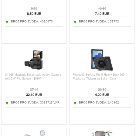
9,50
10,60
8,50
EUR
7,40
EUR
BROJ PROIZVODA:
4010973
BROJ PROIZVODA:
151772
LK-018 Magnetic Detachable Action Camera
Microsoft Surface Pro 9 Heavy Duty 360
with 2.0" Flip Screen - 1080P
Maska sa Trakom za Šaku - Crna
37,40
20,30
32,10
EUR
4,20
EUR
BROJ PROIZVODA:
3018711-VAR
BROJ PROIZVODA:
245862