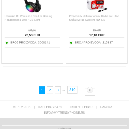
Onikuma B3 Wireless Over-Ear Gaming
Prenosni Multifunkcionalni Radio za Hitne
Headphoness with RGB Light
Slučajeve sa Kurblom RD-639
26,60
24,60
23,50
EUR
17,10
EUR
BROJ PROIZVODA:
3008141
BROJ PROIZVODA:
215837
...
310
2
3
1
MTP DK APS
|
KARLEBOVEJ 59
|
3400 HILLERØD
|
DANSKA
|
INFO@MYTRENDYPHONE.RS