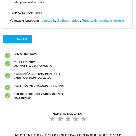
Zemlja proizvodnje: Kina
EAN: 5714122492098
Povezane kategorije:
Bluetooth
,
Bluetooth satovi
,
Smartwatch dodatna oprema
BRZA DOSTAVA
CLUB TRENDY
OSTVARITE 7% POPUSTA
KORISNIČKI SERVIS PON - PET
CHAT: OD 10:00 DO 22:00
POLITIKA POVRAĆAJA - 30 DANA
PREKO 8.000.000 ZADOVOLJNIH
MUŠTERIJA
NAPIŠITE KOMENTAR
MUŠTERIJE KOJE SU KUPILE OVAJ PROIZVOD KUPILE SU I: