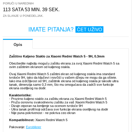
PORUČI U NAREDNIH
113 SATA 53 MIN. 39 SEK.
ZA SLANJE U PONEDELJAK.
IMATE PITANJA?
ČET UŽIVO
Opis
Zaštitno Kaljeno Staklo za Xiaomi Redmi Watch 5 - 9H, 0.3mm
Obezbedite najbolju moguću zaštitu ekrana za svoj Xiaomi Redmi Watch 5 sa
ovim zaštitnim ekranom od kaljenog stakla.
Ovaj Xiaomi Redmi Watch 5 zaštitni ekran od kaljenog stakla ima standard
tvrdoće 9H, tako da ključevi i novčići u vašem džepu ne mogu da ga oštete.
Iako ima izdržljivost od 9H, zaštitnik ekrana od kaljenog stakla je takođe ultra
tanak, dimenzija samo 0,3 mm, što mu omogućava da zadrži sve funkcije
ekrana osetljivog na dodir.
Karakteristike:
- Prozirno kaljeno staklo za zaštitu ekrana za Xiaomi Redmi Watch 5
- Pruža osnovnu svakodnevnu zaštitu za vaš Xiaomi Redmi Watch 5
- Dizajn otporan na lomljenje sa ocenom tvrdoće 9H
- Ultra tanak profil koji održava sve funkcije ekrana osetljivog na dodir
- Nije puna pokrivenost - ne pokriva ceo ekran
Kompatibilnost:
Xiaomi Redmi Watch 5
Pakovanje:
Euroblister