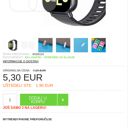
ŠIFRA PROIZVODA::
4008116
DOSTUPNOST:
NA LAGERU - SPREMNO ZA SLANJE
INFORMACIJE O DOSTAVI
ORIGINALNA CENA:
7,20 EUR
5,30
EUR
UŠTEDELI STE:
1,90 EUR
JOŠ SAMO 3 NA LAGERU!
MYTRENDYPHONE PREPORUČUJE