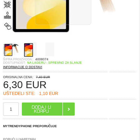
ŠIFRA PROIZVODA::
4008074
DOSTUPNOST:
NA LAGERU - SPREMNO ZA SLANJE
INFORMACIJE O DOSTAVI
ORIGINALNA CENA:
7,40 EUR
6,30
EUR
UŠTEDELI STE:
1,10 EUR
MYTRENDYPHONE PREPORUČUJE
PORUČI U NAREDNIH