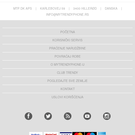
MTP DK APS
|
KARLEBOVEJ 59
|
3400 HILLERØD
|
DANSKA
|
INFO@MYTRENDYPHONE.RS
POČETNA
KORISNIČKI SERVIS
PRAĆENJE NARUDŽBINE
POVRAĆAJ ROBE
O MYTRENDYPHONE-U
CLUB TRENDY
POGLEDAJTE SVE ZEMLJE
KONTAKT
USLOVI KORIŠĆENJA