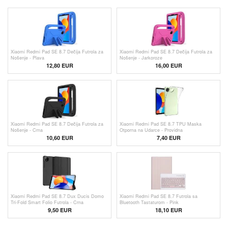
Xiaomi Redmi Pad SE 8.7 Dečija Futrola za
Xiaomi Redmi Pad SE 8.7 Dečija Futrola za
Nošenje - Plava
Nošenje - Jarkoroze
12,80
EUR
16,00 EUR
Xiaomi Redmi Pad SE 8.7 Dečija Futrola za
Xiaomi Redmi Pad SE 8.7 TPU Maska
Nošenje - Crna
Otporna na Udarce - Providna
10,60
EUR
7,40 EUR
Xiaomi Redmi Pad SE 8.7 Dux Ducis Domo
Xiaomi Redmi Pad SE 8.7 Futrola sa
Tri-Fold Smart Folio Futrola - Crna
Bluetooth Tastaturom - Pink
9,50
EUR
18,10
EUR