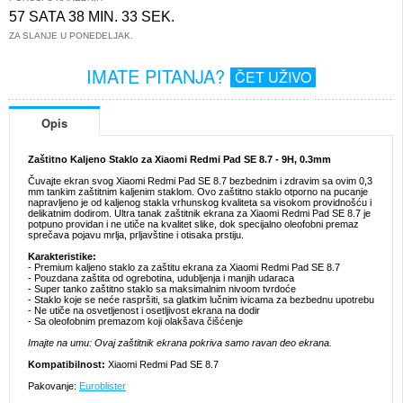
57 SATA 38 MIN. 33 SEK.
ZA SLANJE U PONEDELJAK.
IMATE PITANJA?
ČET UŽIVO
Opis
Zaštitno Kaljeno Staklo za Xiaomi Redmi Pad SE 8.7 - 9H, 0.3mm
Čuvajte ekran svog Xiaomi Redmi Pad SE 8.7 bezbednim i zdravim sa ovim 0,3
mm tankim zaštitnim kaljenim staklom. Ovo zaštitno staklo otporno na pucanje
napravljeno je od kaljenog stakla vrhunskog kvaliteta sa visokom providnošću i
delikatnim dodirom. Ultra tanak zaštitnik ekrana za Xiaomi Redmi Pad SE 8.7 je
potpuno providan i ne utiče na kvalitet slike, dok specijalno oleofobni premaz
sprečava pojavu mrlja, prljavštine i otisaka prstiju.
Karakteristike:
- Premium kaljeno staklo za zaštitu ekrana za Xiaomi Redmi Pad SE 8.7
- Pouzdana zaštita od ogrebotina, udubljenja i manjih udaraca
- Super tanko zaštitno staklo sa maksimalnim nivoom tvrdoće
- Staklo koje se neće raspršiti, sa glatkim lučnim ivicama za bezbednu upotrebu
- Ne utiče na osvetljenost i osetljivost ekrana na dodir
- Sa oleofobnim premazom koji olakšava čišćenje
Imajte na umu: Ovaj zaštitnik ekrana pokriva samo ravan deo ekrana.
Kompatibilnost:
Xiaomi Redmi Pad SE 8.7
Pakovanje:
Euroblister