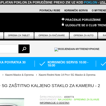
SPLATAN POKLON
ZA PORUDŽBINE PREKO 25€ UZ KOD
POKLON
-
USL
POVRAĆAJ ROBE
KORISNIČKI SERVIS
O MYTREND
PRAĆENJE PORUDŽBINE
ULOGUJTE SE U CLUB TREN
OPREMA ZA TABLET
OPREMA ZA RAČUNARE
OPREMA ZA AUTO
RA
IKA POVRATKA 30
KORISNIČKI SERVIS 10:00 -
18:00
Xiaomi Maske & Oprema
Xiaomi Redmi Note 14 Pro+ 5G Maske & Oprema
 5G ZAŠTITNO KALJENO STAKLO ZA KAMERU - 2
ŠIFRA PROIZVODA::
4008774
DOSTUPNOST:
NA LAGERU - SPREMNO ZA SLANJE
INFORMACIJE O DOSTAVI