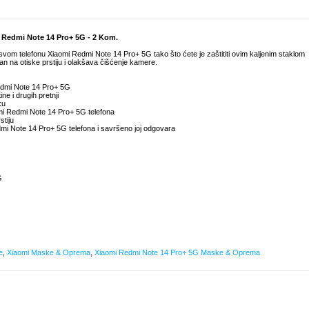
i Redmi Note 14 Pro+ 5G - 2 Kom.
vom telefonu Xiaomi Redmi Note 14 Pro+ 5G tako što ćete je zaštititi ovim kaljenim staklom
an na otiske prstiju i olakšava čišćenje kamere.
Redmi Note 14 Pro+ 5G
ne i drugih pretnji
ku
mi Redmi Note 14 Pro+ 5G telefona
stiju
mi Note 14 Pro+ 5G telefona i savršeno joj odgovara
G
e
,
Xiaomi Maske & Oprema
,
Xiaomi Redmi Note 14 Pro+ 5G Maske & Oprema