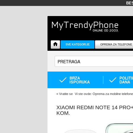
BE
SVE KATEGORIJE
OPREMA ZA TELEFONE
BRZA
POLIT
ISPORUKA
DANA
«
Vratite se
Vi ste ovde:
Oprema za mobilne telefone
XIAOMI REDMI NOTE 14 PRO+
KOM.