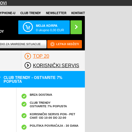
OVI
YPHONE-U
CLUB TRENDY
NEWSLETTER
KONTAKT
MOJA KORPA
0
ukupno
0,00
EUR
DY
DIO ZA VANREDNE SITUACIJE
LETNJI GEDŽETI
TOP 20
KORISNIČKI SERVIS
CLUB TRENDY - OSTVARITE 7%
POPUSTA
BRZA DOSTAVA
CLUB TRENDY
OSTVARITE 7% POPUSTA
KORISNIČKI SERVIS PON - PET
CHAT: OD 10:00 DO 22:00
POLITIKA POVRAĆAJA - 30 DANA