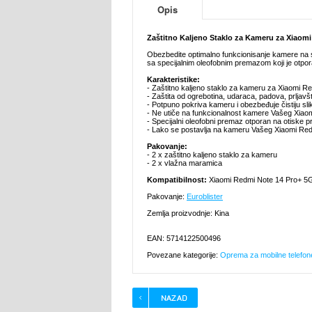
Opis
Zaštitno Kaljeno Staklo za Kameru za Xiaom
Obezbedite optimalno funkcionisanje kamere na s
sa specijalnim oleofobnim premazom koji je otpor
Karakteristike:
- Zaštitno kaljeno staklo za kameru za Xiaomi 
- Zaštita od ogrebotina, udaraca, padova, prljavšti
- Potpuno pokriva kameru i obezbeđuje čistiju sli
- Ne utiče na funkcionalnost kamere Vašeg Xiao
- Specijalni oleofobni premaz otporan na otiske pr
- Lako se postavlja na kameru Vašeg Xiaomi Red
Pakovanje:
- 2 x zaštitno kaljeno staklo za kameru
- 2 x vlažna maramica
Kompatibilnost:
Xiaomi Redmi Note 14 Pro+ 5
Pakovanje:
Euroblister
Zemlja proizvodnje: Kina
EAN: 5714122500496
Povezane kategorije:
Oprema za mobilne telefon