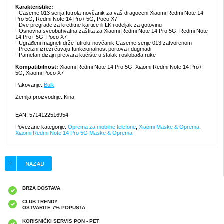
Karakteristike:
- Caseme 013 serija futrola-novčanik za vaš dragoceni Xiaomi Redmi Note 14
Pro 5G, Redmi Note 14 Pro+ 5G, Poco X7
- Dve pregrade za kreditne kartice ili LK i odeljak za gotovinu
- Osnovna sveobuhvatna zaštita za Xiaomi Redmi Note 14 Pro 5G, Redmi Note
14 Pro+ 5G, Poco X7
- Ugrađeni magneti drže futrolu-novčanik Caseme serije 013 zatvorenom
- Precizni izrezi čuvaju funkcionalnost portova i dugmadi
- Pametan dizajn pretvara kućište u stalak i oslobađa ruke
Kompatibilnost:
Xiaomi Redmi Note 14 Pro 5G, Xiaomi Redmi Note 14 Pro+
5G, Xiaomi Poco X7
Pakovanje:
Bulk
Zemlja proizvodnje: Kina
EAN: 5714122516954
Povezane kategorije:
Oprema za mobilne telefone
,
Xiaomi Maske & Oprema
,
Xiaomi Redmi Note 14 Pro 5G Maske & Oprema
BRZA DOSTAVA
CLUB TRENDY
OSTVARITE 7% POPUSTA
KORISNIČKI SERVIS PON - PET