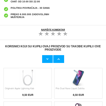
CHAT: OD 10:00 DO 22:00
POLITIKA POVRAĆAJA - 30 DANA
PREKO 8.000.000 ZADOVOLJNIH
MUŠTERIJA
NAPIŠITE KOMENTAR
KORISNICI KOJI SU KUPILI OVAJ PROIZVOD SU TAKOĐE KUPILI I OVE
PROIZVODE
Originalni Apple MHJE3ZM/A USB
HHW 660W GaN 10-Port USB-C Cha
19,20 EUR
43,90 EUR
Originalni Apple Lightning Kab
Prio Dual Nano Liquid Zaštita
9,50 EUR
8,50 EUR