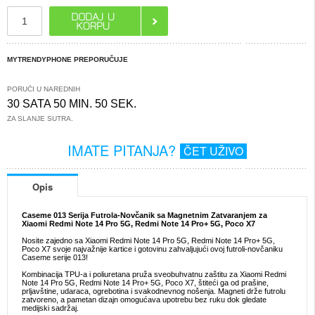
MYTRENDYPHONE PREPORUČUJE
PORUČI U NAREDNIH
30 SATA 50 MIN. 50 SEK.
ZA SLANJE SUTRA.
IMATE PITANJA?
ČET UŽIVO
Opis
Caseme 013 Serija Futrola-Novčanik sa Magnetnim Zatvaranjem za
Xiaomi Redmi Note 14 Pro 5G, Redmi Note 14 Pro+ 5G, Poco X7
Nosite zajedno sa Xiaomi Redmi Note 14 Pro 5G, Redmi Note 14 Pro+ 5G,
Poco X7 svoje najvažnije kartice i gotovinu zahvaljujući ovoj futroli-novčaniku
Caseme serije 013!
Kombinacija TPU-a i poliuretana pruža sveobuhvatnu zaštitu za Xiaomi Redmi
Note 14 Pro 5G, Redmi Note 14 Pro+ 5G, Poco X7, štiteći ga od prašine,
prljavštine, udaraca, ogrebotina i svakodnevnog nošenja. Magneti drže futrolu
zatvoreno, a pametan dizajn omogućava upotrebu bez ruku dok gledate
medijski sadržaj.