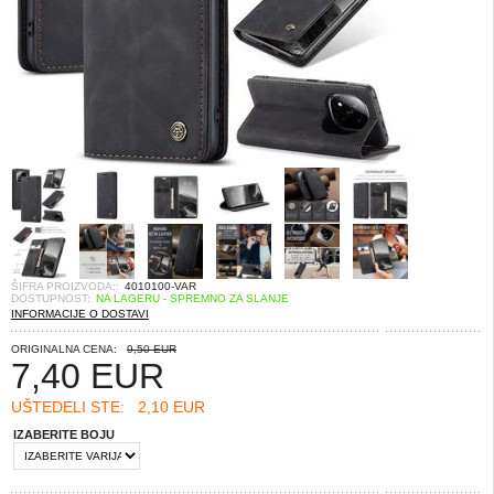
ŠIFRA PROIZVODA::
4010100-VAR
DOSTUPNOST:
NA LAGERU - SPREMNO ZA SLANJE
INFORMACIJE O DOSTAVI
ORIGINALNA CENA:
9,50 EUR
7,40
EUR
UŠTEDELI STE:
2,10 EUR
IZABERITE BOJU