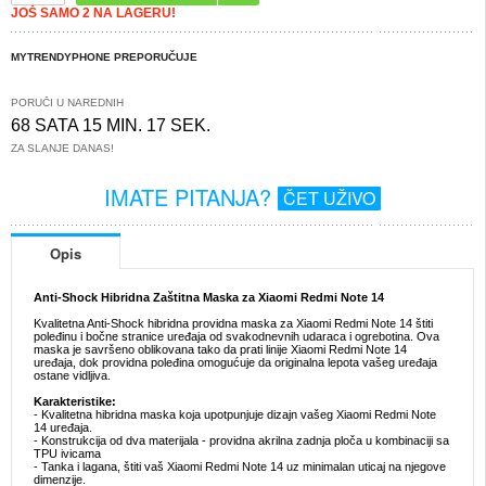
JOŠ SAMO 2 NA LAGERU!
MYTRENDYPHONE PREPORUČUJE
PORUČI U NAREDNIH
68 SATA 15 MIN. 16 SEK.
ZA SLANJE DANAS!
IMATE PITANJA?
ČET UŽIVO
Opis
Anti-Shock Hibridna Zaštitna Maska za Xiaomi Redmi Note 14
Kvalitetna Anti-Shock hibridna providna maska za Xiaomi Redmi Note 14 štiti
poleđinu i bočne stranice uređaja od svakodnevnih udaraca i ogrebotina. Ova
maska je savršeno oblikovana tako da prati linije Xiaomi Redmi Note 14
uređaja, dok providna poleđina omogućuje da originalna lepota vašeg uređaja
ostane vidljiva.
Karakteristike:
- Kvalitetna hibridna maska koja upotpunjuje dizajn vašeg Xiaomi Redmi Note
14 uređaja.
- Konstrukcija od dva materijala - providna akrilna zadnja ploča u kombinaciji sa
TPU ivicama
- Tanka i lagana, štiti vaš Xiaomi Redmi Note 14 uz minimalan uticaj na njegove
dimenzije.