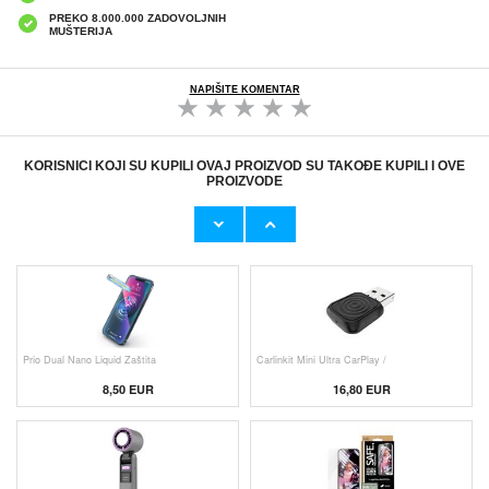
PREKO 8.000.000 ZADOVOLJNIH
MUŠTERIJA
NAPIŠITE KOMENTAR
KORISNICI KOJI SU KUPILI OVAJ PROIZVOD SU TAKOĐE KUPILI I OVE
PROIZVODE
Originalni Apple MHJE3ZM/A USB
Originalni Apple Lightning Kab
19,20 EUR
9,50 EUR
Prio Dual Nano Liquid Zaštita
Carlinkit Mini Ultra CarPlay /
8,50 EUR
16,80 EUR