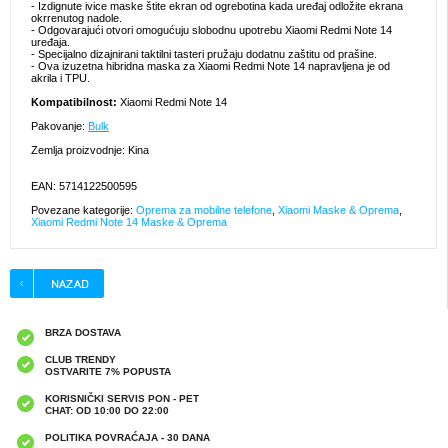
- Izdignute ivice maske štite ekran od ogrebotina kada uređaj odložite ekrana
okrrenutog nadole.
- Odgovarajući otvori omogućuju slobodnu upotrebu Xiaomi Redmi Note 14
uređaja.
- Specijalno dizajnirani taktilni tasteri pružaju dodatnu zaštitu od prašine.
- Ova izuzetna hibridna maska za Xiaomi Redmi Note 14 napravljena je od
akrila i TPU.
Kompatibilnost:
Xiaomi Redmi Note 14
Pakovanje:
Bulk
Zemlja proizvodnje: Kina
EAN: 5714122500595
Povezane kategorije:
Oprema za mobilne telefone
,
Xiaomi Maske & Oprema
,
Xiaomi Redmi Note 14 Maske & Oprema
BRZA DOSTAVA
CLUB TRENDY
OSTVARITE 7% POPUSTA
KORISNIČKI SERVIS PON - PET
CHAT: OD 10:00 DO 22:00
POLITIKA POVRAĆAJA - 30 DANA