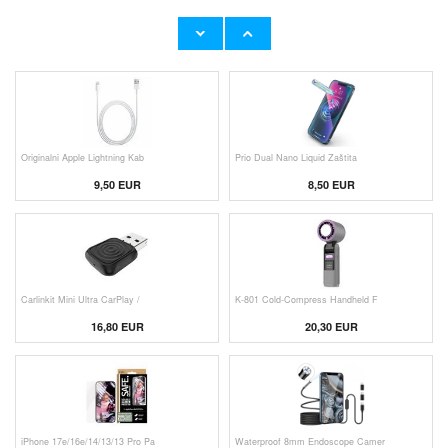
Originalni Apple MHJE3ZM/A USB
HHW 660W GaN 10-Port USB-C Cha
19,20 EUR
43,90 EUR
Originalni Apple Lightning Kab
Prio Dual Nano Liquid Zaštita
9,50 EUR
8,50 EUR
Carlinkit Mini Ultra CarPlay /
K-801 Cold-Compress Handheld F
16,80 EUR
20,30 EUR
iPhone 17e/16e/14/13/13 Pro Pa
Waterproof 8mm Endoscope Camer