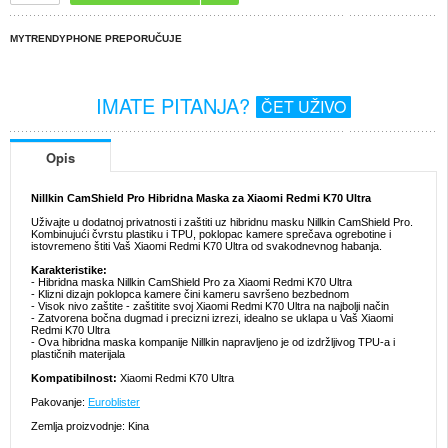
MYTRENDYPHONE PREPORUČUJE
IMATE PITANJA?
ČET UŽIVO
Opis
Nillkin CamShield Pro Hibridna Maska za Xiaomi Redmi K70 Ultra
Uživajte u dodatnoj privatnosti i zaštiti uz hibridnu masku Nillkin CamShield Pro.
Kombinujući čvrstu plastiku i TPU, poklopac kamere sprečava ogrebotine i
istovremeno štiti Vaš Xiaomi Redmi K70 Ultra od svakodnevnog habanja.
Karakteristike:
- Hibridna maska Nillkin CamShield Pro za Xiaomi Redmi K70 Ultra
- Klizni dizajn poklopca kamere čini kameru savršeno bezbednom
- Visok nivo zaštite - zaštitite svoj Xiaomi Redmi K70 Ultra na najbolji način
- Zatvorena bočna dugmad i precizni izrezi, idealno se uklapa u Vaš Xiaomi
Redmi K70 Ultra
- Ova hibridna maska kompanije Nillkin napravljeno je od izdržljivog TPU-a i
plastičnih materijala
Kompatibilnost:
Xiaomi Redmi K70 Ultra
Pakovanje:
Euroblister
Zemlja proizvodnje: Kina