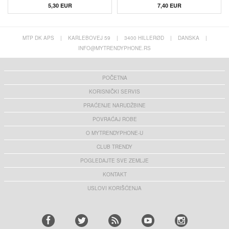
5,30 EUR
7,40 EUR
MTP DK APS
|
KARLEBOVEJ 59
|
3400 HILLERØD
|
DANSKA
|
INFO@MYTRENDYPHONE.RS
POČETNA
KORISNIČKI SERVIS
PRAĆENJE NARUDŽBINE
POVRAĆAJ ROBE
O MYTRENDYPHONE-U
CLUB TRENDY
POGLEDAJTE SVE ZEMLJE
KONTAKT
USLOVI KORIŠĆENJA