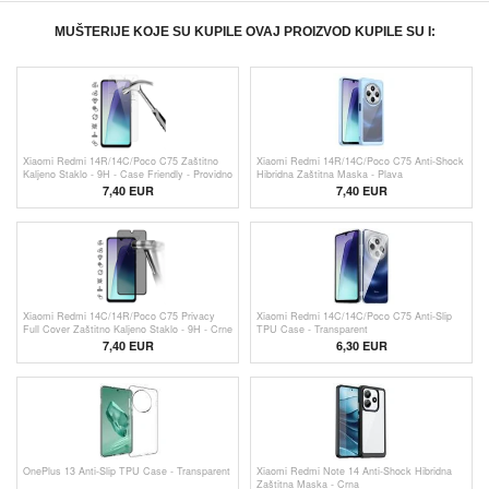
MUŠTERIJE KOJE SU KUPILE OVAJ PROIZVOD KUPILE SU I:
Xiaomi Redmi 14R/14C/Poco C75 Zaštitno
Xiaomi Redmi 14R/14C/Poco C75 Anti-Shock
Kaljeno Staklo - 9H - Case Friendly - Providno
Hibridna Zaštitna Maska - Plava
7,40 EUR
7,40 EUR
Xiaomi Redmi 14C/14R/Poco C75 Privacy
Xiaomi Redmi 14C/14C/Poco C75 Anti-Slip
Full Cover Zaštitno Kaljeno Staklo - 9H - Crne
TPU Case - Transparent
Ivice
7,40 EUR
6,30 EUR
OnePlus 13 Anti-Slip TPU Case - Transparent
Xiaomi Redmi Note 14 Anti-Shock Hibridna
Zaštitna Maska - Crna