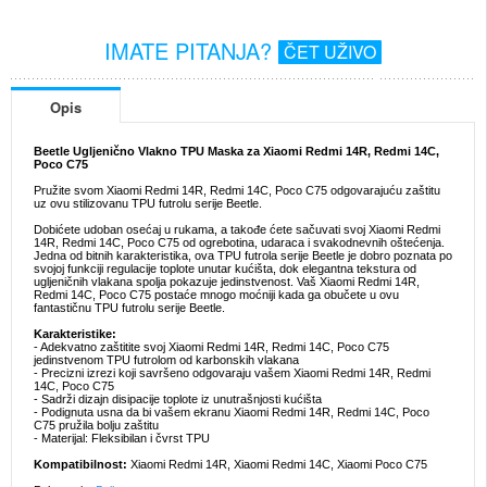
IMATE PITANJA?
ČET UŽIVO
Opis
Beetle Ugljenično Vlakno TPU Maska za Xiaomi Redmi 14R, Redmi 14C,
Poco C75
Pružite svom Xiaomi Redmi 14R, Redmi 14C, Poco C75 odgovarajuću zaštitu
uz ovu stilizovanu TPU futrolu serije Beetle.
Dobićete udoban osećaj u rukama, a takođe ćete sačuvati svoj Xiaomi Redmi
14R, Redmi 14C, Poco C75 od ogrebotina, udaraca i svakodnevnih oštećenja.
Jedna od bitnih karakteristika, ova TPU futrola serije Beetle je dobro poznata po
svojoj funkciji regulacije toplote unutar kućišta, dok elegantna tekstura od
ugljeničnih vlakana spolja pokazuje jedinstvenost. Vaš Xiaomi Redmi 14R,
Redmi 14C, Poco C75 postaće mnogo moćniji kada ga obučete u ovu
fantastičnu TPU futrolu serije Beetle.
Karakteristike:
- Adekvatno zaštitite svoj Xiaomi Redmi 14R, Redmi 14C, Poco C75
jedinstvenom TPU futrolom od karbonskih vlakana
- Precizni izrezi koji savršeno odgovaraju vašem Xiaomi Redmi 14R, Redmi
14C, Poco C75
- Sadrži dizajn disipacije toplote iz unutrašnjosti kućišta
- Podignuta usna da bi vašem ekranu Xiaomi Redmi 14R, Redmi 14C, Poco
C75 pružila bolju zaštitu
- Materijal: Fleksibilan i čvrst TPU
Kompatibilnost:
Xiaomi Redmi 14R, Xiaomi Redmi 14C, Xiaomi Poco C75