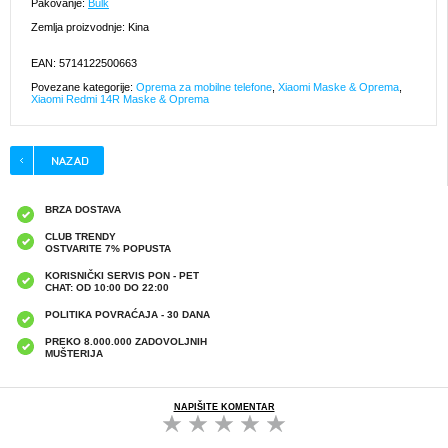
Pakovanje:
Bulk
Zemlja proizvodnje: Kina
EAN: 5714122500663
Povezane kategorije:
Oprema za mobilne telefone
,
Xiaomi Maske & Oprema
,
Xiaomi Redmi 14R Maske & Oprema
BRZA DOSTAVA
CLUB TRENDY
OSTVARITE 7% POPUSTA
KORISNIČKI SERVIS PON - PET
CHAT: OD 10:00 DO 22:00
POLITIKA POVRAĆAJA - 30 DANA
PREKO 8.000.000 ZADOVOLJNIH
MUŠTERIJA
NAPIŠITE KOMENTAR