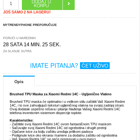
JOŠ SAMO 2 NA LAGERU!
MYTRENDYPHONE PREPORUČUJE
PORUČI U NAREDNIH
28 SATA 14 MIN. 24 SEK.
ZA SLANJE SUTRA.
IMATE PITANJA?
ČET UŽIVO
Opis
Brushed TPU Maska za Xiaomi Redmi 14C - Ugljenično Vlakno
Brushed TPU maska će optimalno i u velikom stilu zaštititi Vaš Xiaomi Redmi
14C, i to sve zahvaljujući teksturi ugljeničnog vlakna na svojoj zadnjoj strani.
Ovaj dodatak uspešno rešava i pitanje hlađenja Vašeg Xiaomi Redmi 14C
telefona inventivnim sistemom disperzije toplote.
Karakteristike:
- Zaštitite svoj Xiaomi Redmi 14C ovom fantastičnom TPU maskom
- Sačuvajte svoj Xiaomi Redmi 14C od ogrebotina i drugih pretnji
- Ojačane ivice za bolju zaštitu uređaja prilikom padova
- Podignute ivice oko ekrana i kamere za dodatnu zaštitu od ogrebotina
- Vaš Xiaomi Redmi 14C se neće pregrevati u ovoj masci