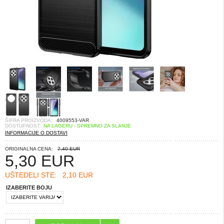
ŠIFRA PROIZVODA::
4009553-VAR
DOSTUPNOST:
NA LAGERU - SPREMNO ZA SLANJE
INFORMACIJE O DOSTAVI
ORIGINALNA CENA:
7,40 EUR
5,30
EUR
UŠTEDELI STE:
2,10 EUR
IZABERITE BOJU