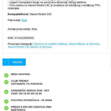
- Lagani i kompaktni dizajn ne povećava dimenzije Vašeg telefona
- Ova maska za Xiaomi Redmi 14C je izrađena od izdržljivog i savitljivog TPU
materijala
Kompatibilnost:
Xiaomi Redmi 14C
Pakovanje:
Bulk
Zemlja proizvodnje: Kina
EAN: 5714122505422
Povezane kategorije:
Oprema za mobilne telefone
,
Xiaomi Maske & Oprema
,
Xiaomi Redmi 14C Maske & Oprema
BRZA DOSTAVA
CLUB TRENDY
OSTVARITE 7% POPUSTA
KORISNIČKI SERVIS PON - PET
CHAT: OD 10:00 DO 22:00
POLITIKA POVRAĆAJA - 30 DANA
PREKO 8.000.000 ZADOVOLJNIH
MUŠTERIJA