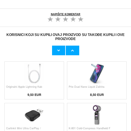
NAPIŠITE KOMENTAR
KORISNICI KOJI SU KUPILI OVAJ PROIZVOD SU TAKOĐE KUPILI I OVE
PROIZVODE
Originalni Apple MHJE3ZM/A USB
HHW 660W GaN 10-Port USB-C Cha
19,20 EUR
43,90 EUR
Originalni Apple Lightning Kab
Prio Dual Nano Liquid Zaštita
9,50 EUR
8,50 EUR
Carlinkit Mini Ultra CarPlay /
K-801 Cold-Compress Handheld F