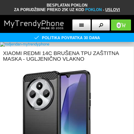
BESPLATAN POKLON
ZA PORUDŽBINE PREKO 25€ UZ KOD
POKLON
-
USLOVI
0
POLITIKA POVRATKA 30 DANA
XIAOMI REDMI 14C BRUŠENA TPU ZAŠTITNA
MASKA - UGLJENIČNO VLAKNO