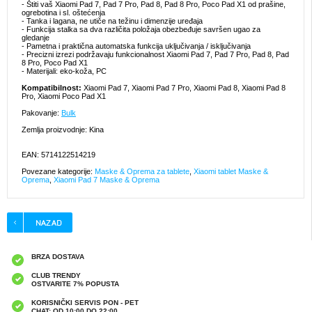
- Štiti vaš Xiaomi Pad 7, Pad 7 Pro, Pad 8, Pad 8 Pro, Poco Pad X1 od prašine,
ogrebotina i sl. oštećenja
- Tanka i lagana, ne utiče na težinu i dimenzije uređaja
- Funkcija stalka sa dva različita položaja obezbeđuje savršen ugao za
gledanje
- Pametna i praktična automatska funkcija uključivanja / isključivanja
- Precizni izrezi podržavaju funkcionalnost Xiaomi Pad 7, Pad 7 Pro, Pad 8, Pad
8 Pro, Poco Pad X1
- Materijali: eko-koža, PC
Kompatibilnost:
Xiaomi Pad 7, Xiaomi Pad 7 Pro, Xiaomi Pad 8, Xiaomi Pad 8
Pro, Xiaomi Poco Pad X1
Pakovanje:
Bulk
Zemlja proizvodnje: Kina
EAN: 5714122514219
Povezane kategorije:
Maske & Oprema za tablete
,
Xiaomi tablet Maske &
Oprema
,
Xiaomi Pad 7 Maske & Oprema
BRZA DOSTAVA
CLUB TRENDY
OSTVARITE 7% POPUSTA
KORISNIČKI SERVIS PON - PET
CHAT: OD 10:00 DO 22:00