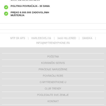
POLITIKA POVRAĆAJA - 30 DANA
PREKO 8.000.000 ZADOVOLJNIH
MUŠTERIJA
MTP DK APS
|
KARLEBOVEJ 59
|
3400 HILLERØD
|
DANSKA
|
INFO@MYTRENDYPHONE.RS
POČETNA
KORISNIČKI SERVIS
PRAĆENJE NARUDŽBINE
POVRAĆAJ ROBE
O MYTRENDYPHONE-U
CLUB TRENDY
POGLEDAJTE SVE ZEMLJE
KONTAKT