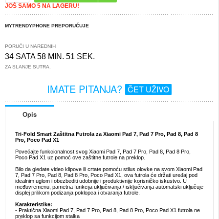
JOŠ SAMO 5 NA LAGERU!
MYTRENDYPHONE PREPORUČUJE
PORUČI U NAREDNIH
34 SATA 58 MIN. 51 SEK.
ZA SLANJE SUTRA.
IMATE PITANJA?
ČET UŽIVO
Opis
Tri-Fold Smart Zaštitna Futrola za Xiaomi Pad 7, Pad 7 Pro, Pad 8, Pad 8
Pro, Poco Pad X1
Povećajte funkcionalnost svog Xiaomi Pad 7, Pad 7 Pro, Pad 8, Pad 8 Pro,
Poco Pad X1 uz pomoć ove zaštitne futrole na preklop.
Bilo da gledate video klipove ili crtate pomoću stilus olovke na svom Xiaomi Pad
7, Pad 7 Pro, Pad 8, Pad 8 Pro, Poco Pad X1, ova futrola će držati uređaj pod
idealnim uglom i obezbediti udobnije i produktivnije korisničko iskustvo. U
međuvremenu, pametna funkcija uključivanja / isključivanja automatski uključuje
displej prilikom podizanja poklopca i otvaranja futrole.
Karakteristike:
- Praktična Xiaomi Pad 7, Pad 7 Pro, Pad 8, Pad 8 Pro, Poco Pad X1 futrola ne
preklop sa funkcijom stalka