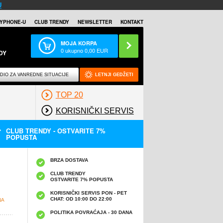
U
YPHONE-U
CLUB TRENDY
NEWSLETTER
KONTAKT
MOJA KORPA
0
ukupno
0,00
EUR
DY
DIO ZA VANREDNE SITUACIJE
LETNJI GEDŽETI
TOP 20
KORISNIČKI SERVIS
CLUB TRENDY - OSTVARITE 7%
POPUSTA
BRZA DOSTAVA
CLUB TRENDY
OSTVARITE 7% POPUSTA
KORISNIČKI SERVIS PON - PET
CHAT: OD 10:00 DO 22:00
NA
POLITIKA POVRAĆAJA - 30 DANA