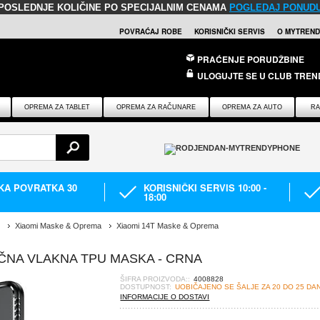
POSLEDNJE KOLIČINE PO SPECIJALNIM CENAMA
POGLEDAJ PONUD
POVRAĆAJ ROBE
KORISNIČKI SERVIS
O MYTREND
PRAĆENJE PORUDŽBINE
ULOGUJTE SE U CLUB TREN
OPREMA ZA TABLET
OPREMA ZA RAČUNARE
OPREMA ZA AUTO
RA
IKA POVRATKA 30
KORISNIČKI SERVIS 10:00 -
18:00
Xiaomi Maske & Oprema
Xiaomi 14T Maske & Oprema
IČNA VLAKNA TPU MASKA - CRNA
ŠIFRA PROIZVODA::
4008828
DOSTUPNOST:
UOBIČAJENO SE ŠALJE ZA 20 DO 25 DA
INFORMACIJE O DOSTAVI