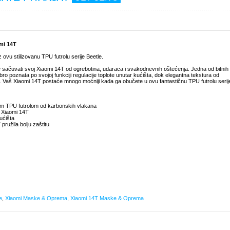
mi 14T
ovu stilizovanu TPU futrolu serije Beetle.
e sačuvati svoj Xiaomi 14T od ogrebotina, udaraca i svakodnevnih oštećenja. Jedna od bitnih
bro poznata po svojoj funkciji regulacije toplote unutar kućišta, dok elegantna tekstura od
t. Vaš Xiaomi 14T postaće mnogo moćniji kada ga obučete u ovu fantastičnu TPU futrolu serij
nom TPU futrolom od karbonskih vlakana
m Xiaomi 14T
ućišta
ružila bolju zaštitu
e
,
Xiaomi Maske & Oprema
,
Xiaomi 14T Maske & Oprema