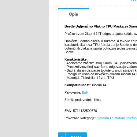
Opis
Beetle Ugljenično Vlakno TPU Maska za Xiao
Pružite svom Xiaomi 14T odgovarajuću zaštitu uz 
Dobićete udoban osećaj u rukama, a takođe ćet
karakteristika, ova TPU futrola serije Beetle je do
ugljeničnih vlakana spolja pokazuje jedinstvenos
Beetle.
Karakteristike:
- Adekvatno zaštitite svoj Xiaomi 14T jedinstve
- Precizni izrezi koji savršeno odgovaraju vaše
- Sadrži dizajn disipacije toplote iz unutrašnjosti k
- Podignuta usna da bi vašem ekranu Xiaomi 14T p
- Materijal: Fleksibilan i čvrst TPU
Kompatibilnost:
Xiaomi 14T
Pakovanje:
Bulk
Zemlja proizvodnje: Kina
EAN: 5714122500670
Povezane kategorije:
Oprema za mobilne telefon