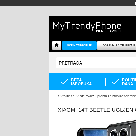
SVE KATEGORIJE
OPREMA ZA TELEFONE
BRZA
POLIT
ISPORUKA
DANA
«
Vratite se
Vi ste ovde:
Oprema za mobilne telefone
XIAOMI 14T BEETLE UGLJEN