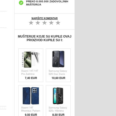
PREKO 8.000.000 ZADOVOLJNIH
MUŠTERIJA
NAPIŠITE KOMENTAR
MUŠTERIJE KOJE SU KUPILE OVAJ
PROIZVOD KUPILE SU I:
Xiaomi 14T/14T
Samsung Galaxy
Pro Zaštitno
S25 Dux Ducis
Kaljeno Staklo -
Aimo Hybrid
7,40 EUR
10,60 EUR
9H - Case
Case -
Friendly -
Compatible with
Providno
MagSafe - Black
Xiaomi 14T
Samsung Galaxy
Rhombus Pattern
S25+ Hibridna
Wallet Case with
Maska sa
9,50 EUR
8,50 EUR